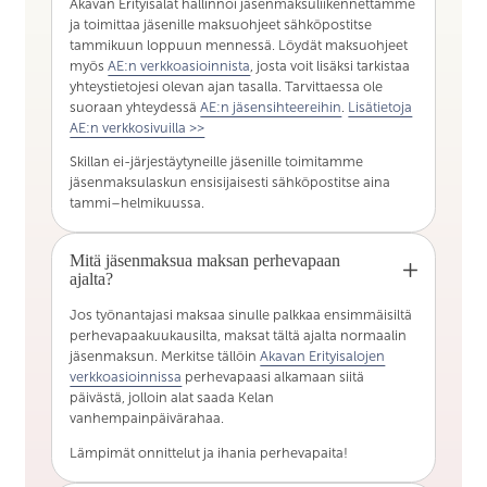
Akavan Erityisalat hallinnoi jäsenmaksuliikennettämme
ja toimittaa jäsenille maksuohjeet sähköpostitse
tammikuun loppuun mennessä. Löydät maksuohjeet
myös
AE:n verkkoasioinnista
, josta voit lisäksi tarkistaa
yhteystietojesi olevan ajan tasalla. Tarvittaessa ole
suoraan yhteydessä
AE:n jäsensihteereihin
.
Lisätietoja
AE:n verkkosivuilla >>
Skillan ei-järjestäytyneille jäsenille toimitamme
jäsenmaksulaskun ensisijaisesti sähköpostitse aina
tammi–helmikuussa.
Mitä jäsenmaksua maksan perhevapaan
ajalta?
Jos työnantajasi maksaa sinulle palkkaa ensimmäisiltä
perhevapaakuukausilta, maksat tältä ajalta normaalin
jäsenmaksun. Merkitse tällöin
Akavan Erityisalojen
verkkoasioinnissa
perhevapaasi alkamaan siitä
päivästä, jolloin alat saada Kelan
vanhempainpäivärahaa.
Lämpimät onnittelut ja ihania perhevapaita!