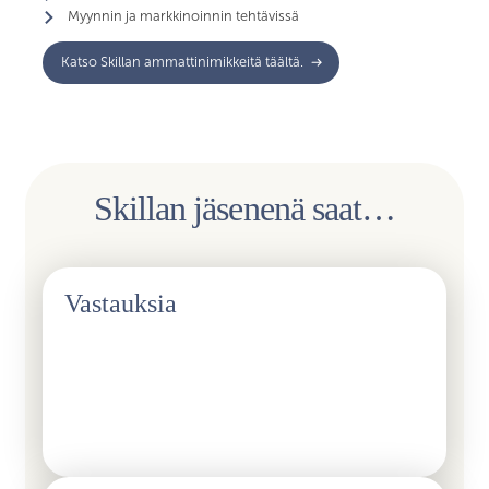
Myynnin ja markkinoinnin tehtävissä
Katso Skillan ammattinimikkeitä täältä.
Skillan jäsenenä saat…
Vastauksia
Mietityttääkö työsopimus? Tai onko hankalaa saada
selkoa TES:sistä? Liittymällä jäseneksi saat vastauksia
kaikkiin työelämää, harjoittelua tai kesätöitä koskeviin
kysymyksiin.