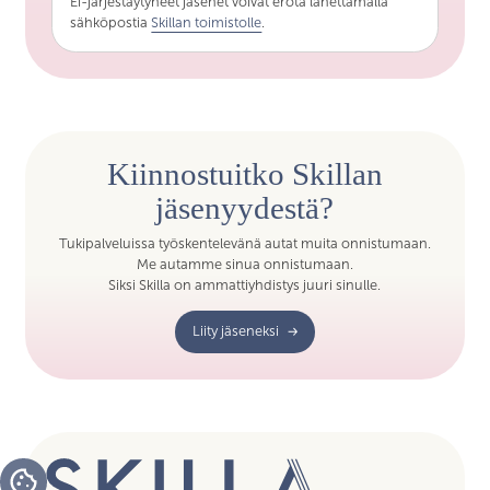
Ei-järjestäytyneet jäsenet voivat erota lähettämällä
sähköpostia
Skillan toimistolle
.
Kiinnostuitko Skillan
jäsenyydestä?
Tukipalveluissa työskentelevänä autat muita onnistumaan.
​Me autamme sinua onnistumaan.
Siksi Skilla on ammattiyhdistys juuri sinulle.
Liity jäseneksi