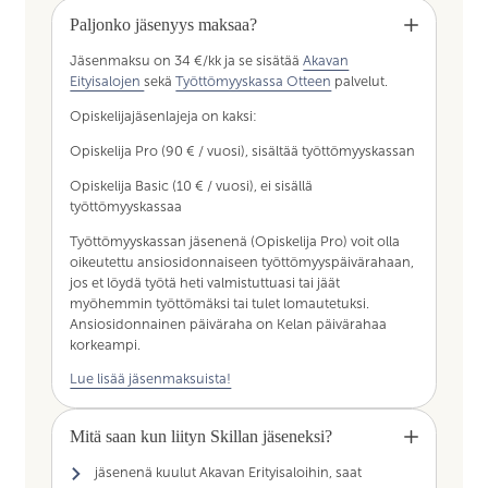
Paljonko jäsenyys maksaa?
Jäsenmaksu on 34 €/kk ja se sisätää
Akavan
Eityisalojen
sekä
Työttömyyskassa Otteen
palvelut.
Opiskelijajäsenlajeja on kaksi:
Opiskelija Pro (90 € / vuosi), sisältää työttömyyskassan
Opiskelija Basic (10 € / vuosi), ei sisällä
työttömyyskassaa
Työttömyyskassan jäsenenä (Opiskelija Pro) voit olla
oikeutettu ansiosidonnaiseen työttömyyspäivärahaan,
jos et löydä työtä heti valmistuttuasi tai jäät
myöhemmin työttömäksi tai tulet lomautetuksi.
Ansiosidonnainen päiväraha on Kelan päivärahaa
korkeampi.
Lue lisää jäsenmaksuista!
Mitä saan kun liityn Skillan jäseneksi?
jäsenenä kuulut Akavan Erityisaloihin, saat