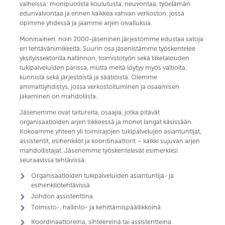
vaiheissa: monipuolista koulutusta, neuvontaa, työelämän
edunvalvontaa ja ennen kaikkea vahvan verkoston, jossa
opimme yhdessä ja jaamme arjen oivalluksia.
Moninainen, noin 2000-jäseninen järjestömme edustaa satoja
eri tehtävänimikkeitä. Suurin osa jäsenistämme työskentelee
yksityissektorilla hallinnon, toimistotyön sekä liiketalouden
tukipalveluiden parissa, mutta meitä löytyy myös valtiolta,
kunnista sekä järjestöistä ja säätiöistä. Olemme
ammattiyhdistys, jossa verkostoituminen ja osaamisen
jakaminen on mahdollista.
Jäsenemme ovat taitureita, osaajia, jotka pitävät
organisaatioiden arjen liikkeessä ja monet langat käsissään.
Kokoamme yhteen yli toimirajojen tukipalvelujen asiantuntijat,
assistentit, esihenkilöt ja koordinaattorit – kaikki sujuvan arjen
mahdollistajat. Jäsenemme työskentelevät esimerkiksi
seuraavissa tehtävissä:
Organisaatioiden tukipalveluiden asiantuntija- ja
esihenkilötehtävissä
Johdon assistenttina
Toimisto-, hallinto- ja kehittämispäällikköinä
Koordinaattoreina, sihteereinä tai assistentteina