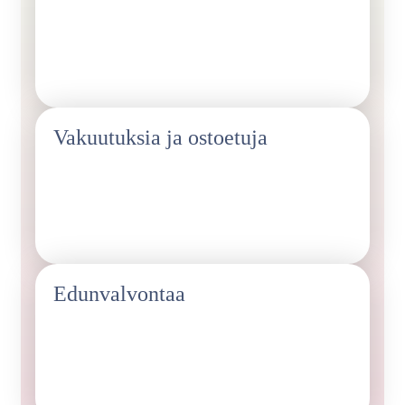
olleita, joilta saat kullanarvoisia vinkkejä niin
piilotyöpaikoista kuin alan käytänteistä ja hiljaisesta
tiedosta.
Vakuutuksia ja ostoetuja
Jäsenyyteen sisältyy mm. alennuksia vakuutuksista,
Member+ -ostoetupalvelu, alennuksia lainoista sekä
paljon muuta.
Edunvalvontaa
Tiedämme, millaista tukipalveluiden asiantuntijoiden,
assistenttien ja sihteerien arki on, ja valvomme teidän
etujanne yhteiskunnassa ja neuvottelupöydissä.