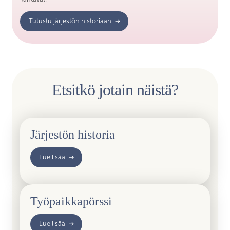
Tutustu järjestön historiaan
Etsitkö jotain näistä?
Järjestön historia
Lue lisää
Työpaikkapörssi
Lue lisää