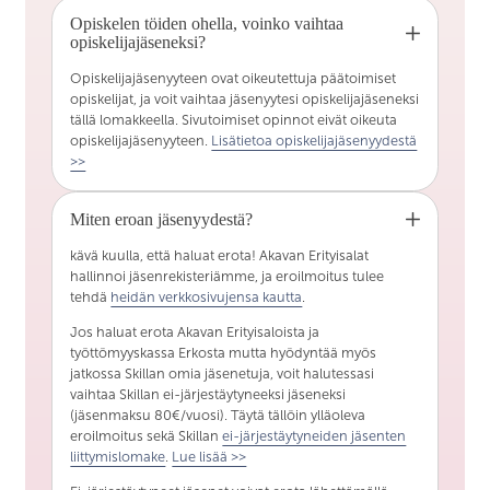
Opiskelen töiden ohella, voinko vaihtaa
opiskelijajäseneksi?
Opiskelijajäsenyyteen ovat oikeutettuja päätoimiset
opiskelijat, ja voit vaihtaa jäsenyytesi opiskelijajäseneksi
tällä lomakkeella. Sivutoimiset opinnot eivät oikeuta
opiskelijajäsenyyteen.
Lisätietoa opiskelijajäsenyydestä
>>
Miten eroan jäsenyydestä?
kävä kuulla, että haluat erota! Akavan Erityisalat
hallinnoi jäsenrekisteriämme, ja eroilmoitus tulee
tehdä
heidän verkkosivujensa kautta
.
Jos haluat erota Akavan Erityisaloista ja
työttömyyskassa Erkosta mutta hyödyntää myös
jatkossa Skillan omia jäsenetuja, voit halutessasi
vaihtaa Skillan ei-järjestäytyneeksi jäseneksi
(jäsenmaksu 80€/vuosi). Täytä tällöin ylläoleva
eroilmoitus sekä Skillan
ei-järjestäytyneiden jäsenten
liittymislomake
.
Lue lisää >>