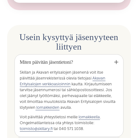
Usein kysyttyä jäsenyyteen
liittyen
Miten päivitän jäsentietoni?
Skillan ja Akavan erityisalojen jäsenenä voit itse
päivittää jäsenrekisterissä olevia tietojasi
Akavan
Erityisalojen verkkoasioinnin
kautta. Kirjautumiseen
tarvitse jäsennumerosi tai sähköpostiosoitteesi. Jos
olet jäänyt työttömäksi, perhevapaalle tai eläkkeelle,
voit ilmoittaa muutoksista Akavan Erityisalojen sivuilta
löytyvien
lomakkeiden
avulla.
Voit päivittää yhteystietosi meille
lomakkeella
.
Ongelmatilanteissa ota yhteys toimistolle:
toimisto@skillary.fi
tai 040 571 1038.