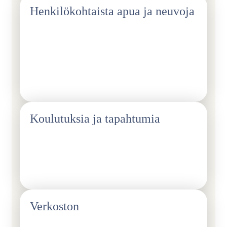
Henkilökohtaista apua ja neuvoja
Työnhakuun, palkkaukseen ja työehtoihin liittyvissä
kysymyksissä sekä käytännön asioissa – laita vaikka
työsopimuksesi juristille tsekattavaksi ennen
allekirjoittamista, jottet tule luvanneeksi enemmän kuin
pitää.
Koulutuksia ja tapahtumia
Jotka antavat lisäarvoa sekä ammatilliseen että
henkilökohtaiseen kehitykseesi tai ovat muuten vaan
virkistäviä ja ihania.
Verkoston
Tapaat kauttamme alumneja ja jo pidempään alalla