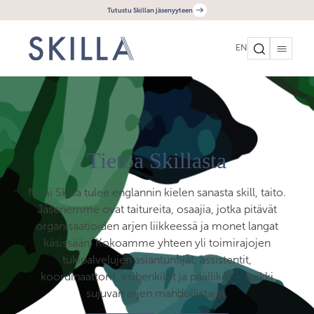
Tutustu Skillan jäsenyyteen
EN
Tietoa Skillasta
Nimi Skilla tulee englannin kielen sanasta skill, taito.
Jäsenemme ovat taitureita, osaajia, jotka pitävät
organisaatioiden arjen liikkeessä ja monet langat
käsissään. Kokoamme yhteen yli toimirajojen
tukipalvelujen asiantuntijat, assistentit,
koordinaattorit, esihenkilöt ja päälliköt – kaikki
sujuvan arjen mahdollistajat.