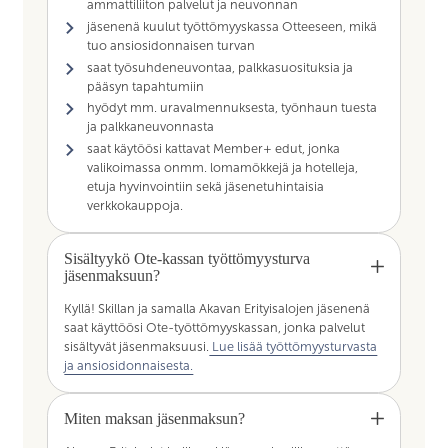
ammattiliiton palvelut ja neuvonnan
jäsenenä kuulut työttömyyskassa Otteeseen, mikä
tuo ansiosidonnaisen turvan
saat työsuhdeneuvontaa, palkkasuosituksia ja
pääsyn tapahtumiin
hyödyt mm. uravalmennuksesta, työnhaun tuesta
ja palkkaneuvonnasta
saat käytöösi kattavat Member+ edut, jonka
valikoimassa onmm. lomamökkejä ja hotelleja,
etuja hyvinvointiin sekä jäsenetuhintaisia
verkkokauppoja.
Sisältyykö Ote-kassan työttömyysturva
jäsenmaksuun?
Kyllä! Skillan ja samalla Akavan Erityisalojen jäsenenä
saat käyttöösi Ote-työttömyyskassan, jonka palvelut
sisältyvät jäsenmaksuusi.
Lue lisää työttömyysturvasta
ja ansiosidonnaisesta.
Miten maksan jäsenmaksun?