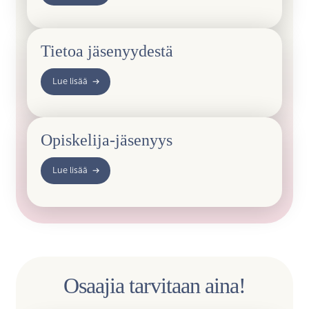
Tietoa jäsenyydestä
Lue lisää
Opiskelija-jäsenyys
Lue lisää
Osaajia tarvitaan aina!