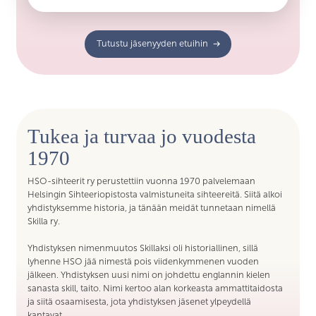
Tutustu jäsenyyden etuihin
Tukea ja turvaa jo vuodesta
1970
HSO-sihteerit ry perustettiin vuonna 1970 palvelemaan
Helsingin Sihteeriopistosta valmistuneita sihteereitä. Siitä alkoi
yhdistyksemme historia, ja tänään meidät tunnetaan nimellä
Skilla ry.
Yhdistyksen nimenmuutos Skillaksi oli historiallinen, sillä
lyhenne HSO jää nimestä pois viidenkymmenen vuoden
jälkeen. Yhdistyksen uusi nimi on johdettu englannin kielen
sanasta skill, taito. Nimi kertoo alan korkeasta ammattitaidosta
ja siitä osaamisesta, jota yhdistyksen jäsenet ylpeydellä
kantavat.