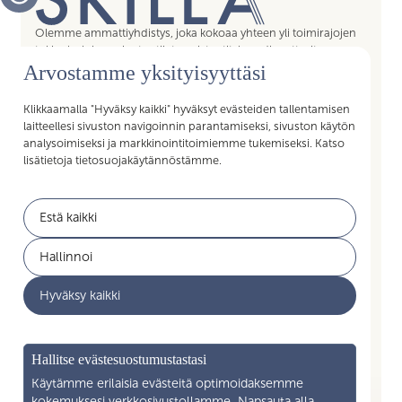
Olemme ammattiyhdistys, joka kokoaa yhteen yli toimirajojen
tukipalvelujen asiantuntijat, assistentit, koordinaattorit,
esihenkilöt ja päälliköt – kaikki sujuvan arjen mahdollistajat.
Arvostamme yksityisyyttäsi
Liittymällä Skillan jäseneksi saat Akavan Erityisalojen liiton
palvelut käyttöösi. Liity Skillaan, liity liittoon!
Klikkaamalla "Hyväksy kaikki" hyväksyt evästeiden tallentamisen
laitteellesi sivuston navigoinnin parantamiseksi, sivuston käytön
analysoimiseksi ja markkinointitoimiemme tukemiseksi. Katso
lisätietoja tietosuojakäytännöstämme.
Pikalinkit
Estä kaikki
Jäsenyys
Akavan Erityisalat
Hallinnoi
Työelämän palvelut
Akava
Hyväksy kaikki
Ajankohtaista
Yritysyhteistyö
Mikä on Skilla ry
Hallitse evästesuostumustastasi
Yhteystiedot
Käytämme erilaisia evästeitä optimoidaksemme
kokemuksesi verkkosivustollamme. Napsauta alla