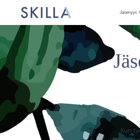
Jäsenyys
Jäs
Kun ty
vaatimukset