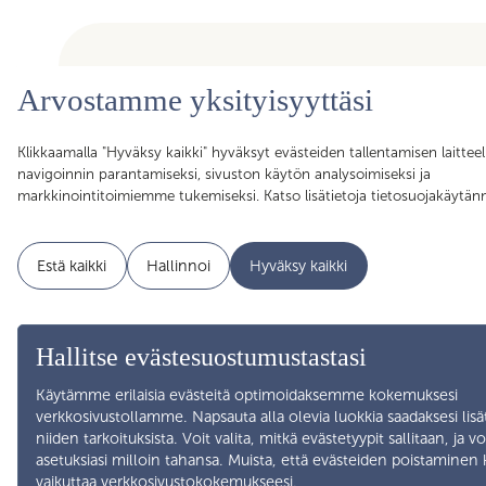
Arvostamme yksityisyyttäsi
Olemme ammattiyhdistys, joka kokoaa yhteen yli toimirajoje
Klikkaamalla "Hyväksy kaikki" hyväksyt evästeiden tallentamisen laitteel
asiantuntijat, assistentit, koordinaattorit, esihenkilöt ja pääll
navigoinnin parantamiseksi, sivuston käytön analysoimiseksi ja
sujuvan arjen mahdollistajat. Liittymällä Skillan jäseneksi saa
markkinointitoimiemme tukemiseksi. Katso lisätietoja tietosuojakäytä
Akavan Erityisalojen liiton palvelut käyttöösi. Liity Skillaan, lii
Estä kaikki
Hallinnoi
Hyväksy kaikki
Hallitse evästesuostumustastasi
Käytämme erilaisia evästeitä optimoidaksemme kokemuksesi
verkkosivustollamme. Napsauta alla olevia luokkia saadaksesi lisä
niiden tarkoituksista. Voit valita, mitkä evästetyypit sallitaan, ja v
asetuksiasi milloin tahansa. Muista, että evästeiden poistaminen 
vaikuttaa verkkosivustokokemukseesi.