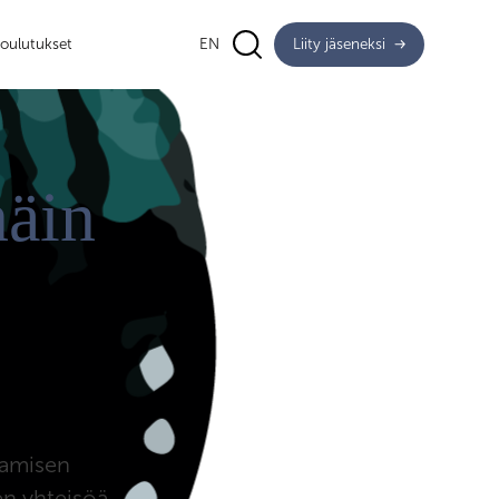
oulutukset
EN
Liity jäseneksi
näin
aamisen
en yhteisöä,