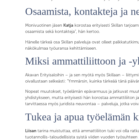
Osaamista, kontakteja ja ne
Monivuotinen jäsen
Katja
korostaa erityisesti Skillan tarjoa
osaamista sekä kontakteja”, hän kertoo.
Hänelle tärkeä osa Skillan palveluja ovat olleet palkkatutki
näkökulmaa työuransa kehittämiseen.
Miksi ammattiliittoon ja 
Akavan Erityisaloihin – ja sen myötä myös Skillaan – liittym
oivallustaan selkeästi: ”Ymmärsin, kuinka tärkeää tänä päivä
Nopeat muutokset, työelämän epävarmuus ja jatkuvat muutosn
yhdistykseen, mutta erityisesti hän korostaa ammattiliiton ja
tarvittaessa myös juridista neuvontaa – palveluja, jotka voivat
Tukea ja apua työelämän kri
Liisan
tarina muistuttaa, että ammattiliiton tuki voi olla ratka
tuotannollis-taloudellisista syistä viiden vuoden työsuhteen jä