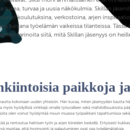
aa tukea, turvaa ja uusia näkökulmia. Skillan jäseni
itunut koulutuksina, verkostoina, arjen inspiraati
ana turvana työelämän vaikeissa tilanteissa. Täss
senten tarinoita siitä, mitä Skillan jäsenyys on heil
nkiintoisia paikkoja j
 kautta kokonaan uuden yhteisön. Hän kuvaa, miten jäsenyyden kautta hä
 myös hyödyllisiä vinkkejä omalle työuralleen sekä mahdollisuuksista pääs
, joita olen voinut hyödyntää muun muassa työpaikkani tapahtumissa sekä
htää ja rentoutua hektisen työn ja arjen kiireiden keskellä. Erityisesti k
hyvä muistaa, että hyvinvointi ja palautuminen ovat osa työelämätaitoja.