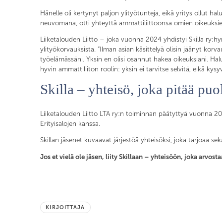
Hänelle oli kertynyt paljon ylityötunteja, eikä yritys ollut h
neuvomana, otti yhteyttä ammattiliittoonsa omien oikeuksie
Liiketalouden Liitto – joka vuonna 2024 yhdistyi Skilla ry:hy
ylityökorvauksista. ”Ilman asian käsittelyä olisin jäänyt kor
työelämässäni. Yksin en olisi osannut hakea oikeuksiani. Halu
hyvin ammattiliiton roolin: yksin ei tarvitse selvitä, eikä kysyv
Skilla – yhteisö, joka pitää puol
Liiketalouden Liitto LTA ry:n toiminnan päätyttyä vuonna 2024
Erityisalojen kanssa.
Skillan jäsenet kuvaavat järjestöä yhteisöksi, joka tarjoaa se
Jos et vielä ole jäsen, liity Skillaan – yhteisöön, joka arvos
KIRJOITTAJA