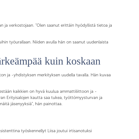
 ja verkostojaan. ”Olen saanut erittäin hyödyllistä tietoa ja
uihin työurallaan. Niiden avulla hän on saanut uudenlaista
tärkeämpää kuin koskaan
iiton ja -yhdistyksen merkityksen uudella tavalla. Hän kuvaa
stään kaikkien on hyvä kuulua ammattiliittoon ja -
avan Erityisalojen kautta saa tukea, työttömyysturvan ja
 näitä jäsenyyksiä”, hän painottaa.
sistenttina työskennellyt Liisa joutui irtisanotuksi
.