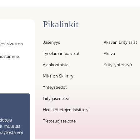
Pikalinkit
n tukipalvelujen
Jäsenyys
Akavan Erityisalat
lesi sivuston
iköt – kaikki
t
Työelämän palvelut
Akava
nnöstämme.
ty liittoon!
Ajankohtaista
Yritysyhteistyö
Mikä on Skilla ry
Yhteystiedot
Liity jäseneksi
Henkilötietojen käsittely
tietoja
Tietosuojaseloste
oit muuttaa
käytöstä voi