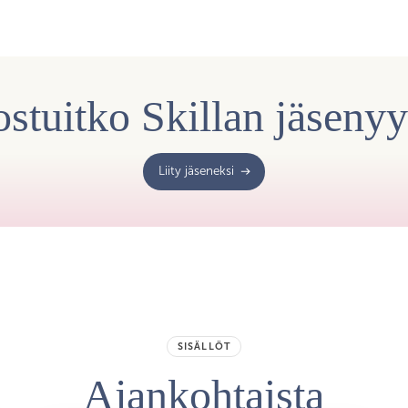
stuitko Skillan jäseny
Liity jäseneksi
SISÄLLÖT
Ajankohtaista