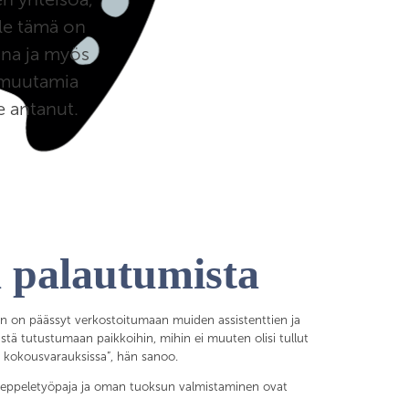
lle tämä on
ona ja myös
ä muutamia
le antanut.
a palautumista
n on päässyt verkostoitumaan muiden assistenttien ja
tä tutustumaan paikkoihin, mihin ei muuten olisi tullut
 kokousvarauksissa”, hän sanoo.
ukkaseppeletyöpaja ja oman tuoksun valmistaminen ovat