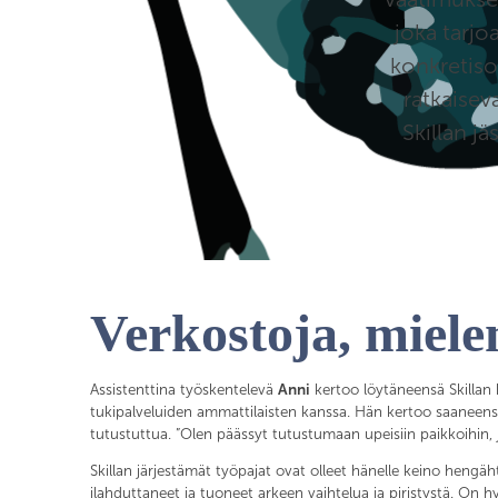
joka tarjo
konkretiso
ratkaisev
Skillan jä
Verkostoja, miele
Assistenttina työskentelevä
Anni
kertoo löytäneensä Skillan
tukipalveluiden ammattilaisten kanssa. Hän kertoo saaneensa
tutustuttua. ”Olen päässyt tutustumaan upeisiin paikkoihin
Skillan järjestämät työpajat ovat olleet hänelle keino hengä
ilahduttaneet ja tuoneet arkeen vaihtelua ja piristystä. On 