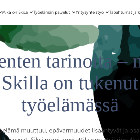
Mikä on Skilla
Työelämän palvelut
Yritysyhteistyö
Tapahtumat ja k
enten tarinoita – 
Skilla on tukenut
työelämässä
öelämä muuttuu, epävarmuudet lisääntyvät ja os
 kasvavat. Siksi moni ammattilainen etsii rinnalle