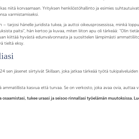
alukas niitä korvaamaan. Yrityksen henkilöstöhallinto ja esimies suhtautuivat
nsa varmistamiseksi.
n – tarjosi hänelle juridista tukea, ja auttoi oikeusprosessissa, minkä lopp
vauksista paitsi”, hän kertoo ja kuvaa, miten liiton apu oli tärkeää: ”Olin 
an kiittää hyvästä edunvalvonnasta ja suosittelen lämpimästi ammattiliiton 
ä tieltä eksy.
iasi
 sen jäsenet siirtyivät Skillaan, joka jatkaa tärkeää työtä tukipalveluiden
kä ammatillista kasvua että turvaa. Se on verkosto, joka avaa ovia, auttaa va
taa osaamistasi, tukee uraasi ja seisoo rinnallasi työelämän muutoksissa. Lue