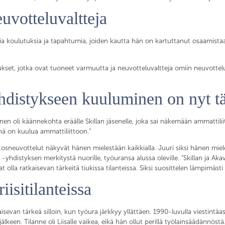
uvotteluvaltteja
mia koulutuksia ja tapahtumia, joiden kautta hän on kartuttanut osaamistaan
mukset, jotka ovat tuoneet varmuutta ja neuvotteluvaltteja omiin neuvottel
-yhdistykseen kuuluminen on nyt 
inen oli käännekohta eräälle Skillan jäsenelle, joka sai näkemään ammattil
nä on kuulua ammattiliittoon.”
euvottelut näkyvät hänen mielestään kaikkialla. Juuri siksi hänen miele
 -yhdistyksen merkitystä nuorille, työuransa alussa oleville. ”Skillan ja Ak
 olla ratkaisevan tärkeitä tiukissa tilanteissa. Siksi suosittelen lämpimästi
isitilanteissa
isevan tärkeä silloin, kun työura järkkyy yllättäen. 1990-luvulla viestintäas
lkeen. Tilanne oli Liisalle vaikea, eikä hän ollut perillä työlainsäädännöstä