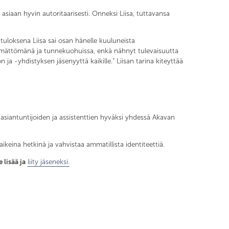
 asiaan hyvin autoritaarisesti. Onneksi Liisa, tuttavansa
utuloksena Liisa sai osan hänelle kuuluneista
tietämättömänä ja tunnekuohuissa, enkä nähnyt tulevaisuutta
ja -yhdistyksen jäsenyyttä kaikille.” Liisan tarina kiteyttää
 asiantuntijoiden ja assistenttien hyväksi yhdessä Akavan
ikeina hetkinä ja vahvistaa ammatillista identiteettiä.
 lisää ja
liity jäseneksi.