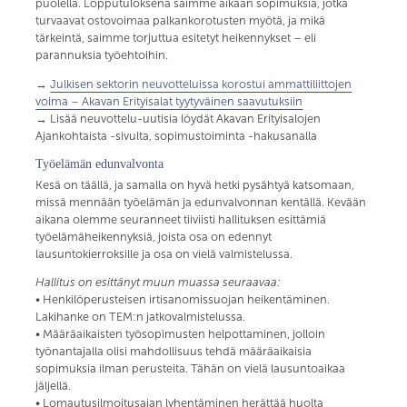
puolella. Lopputuloksena saimme aikaan sopimuksia, jotka
turvaavat ostovoimaa palkankorotusten myötä, ja mikä
tärkeintä, saimme torjuttua esitetyt heikennykset – eli
parannuksia työehtoihin.
→
Julkisen sektorin neuvotteluissa korostui ammattiliittojen
voima – Akavan Erityisalat tyytyväinen saavutuksiin
→ Lisää neuvottelu-uutisia löydät Akavan Erityisalojen
Ajankohtaista -sivulta, sopimustoiminta -hakusanalla
Työelämän edunvalvonta
Kesä on täällä, ja samalla on hyvä hetki pysähtyä katsomaan,
missä mennään työelämän ja edunvalvonnan kentällä. Kevään
aikana olemme seuranneet tiiviisti hallituksen esittämiä
työelämäheikennyksiä, joista osa on edennyt
lausuntokierroksille ja osa on vielä valmistelussa.
Hallitus on esittänyt muun muassa seuraavaa:
• Henkilöperusteisen irtisanomissuojan heikentäminen.
Lakihanke on TEM:n jatkovalmistelussa.
• Määräaikaisten työsopimusten helpottaminen, jolloin
työnantajalla olisi mahdollisuus tehdä määräaikaisia
sopimuksia ilman perusteita. Tähän on vielä lausuntoaikaa
jäljellä.
• Lomautusilmoitusajan lyhentäminen herättää huolta