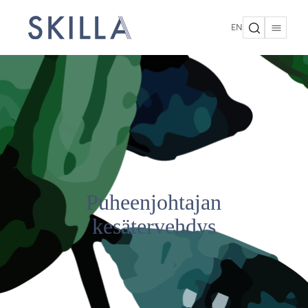
EN
Puheenjohtajan
kesätervehdys