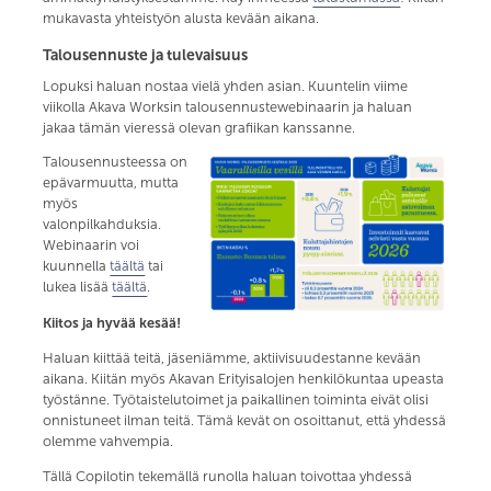
mukavasta yhteistyön alusta kevään aikana.
Talousennuste ja tulevaisuus
Lopuksi haluan nostaa vielä yhden asian. Kuuntelin viime
viikolla Akava Worksin talousennustewebinaarin ja haluan
jakaa tämän vieressä olevan grafiikan kanssanne.
Talousennusteessa on
epävarmuutta, mutta
myös
valonpilkahduksia.
Webinaarin voi
kuunnella
täältä
tai
lukea lisää
täältä
.
Kiitos ja hyvää kesää!
Haluan kiittää teitä, jäseniämme, aktiivisuudestanne kevään
aikana. Kiitän myös Akavan Erityisalojen henkilökuntaa upeasta
työstänne. Työtaistelutoimet ja paikallinen toiminta eivät olisi
onnistuneet ilman teitä. Tämä kevät on osoittanut, että yhdessä
olemme vahvempia.
Tällä Copilotin tekemällä runolla haluan toivottaa yhdessä