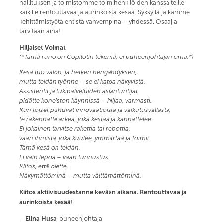
hallituksen ja toimistomme toimihenkilöiden kanssa teille
kaikille rentouttavaa ja aurinkoista kesää. Syksyllä jatkamme
kehittämistyötä entistä vahvempina – yhdessä. Osaajia
tarvitaan aina!
Hiljaiset Voimat
(*Tämä runo on Copilotin tekemä, ei puheenjohtajan oma.*)
Kesä tuo valon, ja hetken hengähdyksen,
mutta teidän työnne – se ei katoa näkyvistä.
Assistentit ja tukipalveluiden asiantuntijat,
pidätte koneiston käynnissä – hiljaa, varmasti.
Kun toiset puhuvat innovaatioista ja vaikutusvallasta,
te rakennatte arkea, joka kestää ja kannattelee.
Ei jokainen tarvitse rakettia tai robottia,
vaan ihmistä, joka kuulee, ymmärtää ja toimii.
Tämä kesä on teidän.
Ei vain lepoa – vaan tunnustus.
Kiitos, että olette.
Näkymättöminä – mutta välttämättöminä.
Kiitos aktiivisuudestanne kevään aikana. Rentouttavaa ja
aurinkoista kesää!
Elina Husa
–
, puheenjohtaja