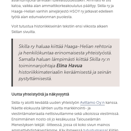
asiantuntijoita tarvitaan tulevaisuudessakin. Ammatti ei siis
katoa, vaikka alan ammattikorkeakoulutus päättyy. Skilla ry ja
Haaga-Helian vanhin ainejärjestö HSOY ry jatkavat edelleen
työtä alan edunvalvonnan puolesta.
Voit tutustua historiikkiseinän tekstiin ensi viikosta alkaen
Skillan sivuilta.
Skilla ry haluaa kiittää Haaga-Helian rehtoria
ja henkilökuntaa erinomaisesta yhteistyöstä.
Samalla haluan lämpimästi kiittää Skilla ry:n
toiminnanjohtaja
Elina Havua
historiikkimateriaalin keräämisestä ja seinän
pystyttämisestä.
Uutta yhteistyötä ja näkyvyyttä
Skilla ry aloitti keväällä uuden yhteistyön
Avittamo Oy:n
kanssa.
Näette elokuusta lähtien uutta markkinointi- ja
viestintämateriaalia nettisivuillamme sekä ulkoisissa viestimissä.
Ensimmäinen nosto oli jo kesäkuussa Talouselämän
Menestyksen tekijät -liitteessä, jossa oli koko sivun mainos
ammattiyhdistyksestämme. Käy ihmeessä
tutustumassa
! Kiitän