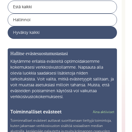
Estä kaikki
Jäsenyys
Akavan Erityisalat
Hallinnoi
Työelämän palvelut
Akava
Hyväksy kaikki
Ajankohtaista
Yritysyhteistyö
Mikä on Skilla ry
Hallitse evästesuostumustastasi
Yhteystiedot
Käytämme erilaisia evästeitä optimoidaksemme
kokemuksesi verkkosivustollamme. Napsauta alla
olevia luokkia saadaksesi lisätietoja niiden
Liity jäseneksi
tarkoituksista. Voit valita, mitkä evästetyypit sallitaan, ja
voit muuttaa asetuksiasi milloin tahansa. Muista, että
Henkilötietojen käsittely
evästeiden poistaminen käytöstä voi vaikuttaa
verkkosivustokokemukseesi.
Tietosuojaseloste
Yhteystiedot
Toiminnalliset evästeet
Aina aktiiviset
Toiminnalliset evästeet auttavat suorittamaan tiettyjä toimintoja,
Snellmaninkatu 19—21 F 13 00170 Helsingfors
kuten jakamaan verkkosivuston sisältöä sosiaalisen median
alustoilla, keräämään palautetta ja muita kolmannen osapuolen