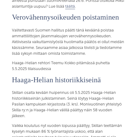
aiheesta puhutaan SuomiAreenalla 26.6. Porissa otsikolla Miksi
asiantuntija uupuu? Lue lisää
täältä
.
Verovähennysoikeuden poistaminen
Valitettavasti Suomen hallitus päätti tänä keväänä poistaa
ammattiliittojen jäsenmaksujen verovähennysoikeuden.
Aktiivisesta vaikuttamistyöstä huolimatta päätös ei ollut meidän
käsissämme. Seuraamme asiaa jatkossa tiiviisti ja tiedotamme
lisää syksyn mittaan omista toimistamme.
Haaga-Helian rehtori Teemu Kokko pitämässä puhetta
5.5.2025 tilaisuudessa
Haaga-Helian historiikkiseinä
Skillan osalta kevään huipennus oli 5.5.2025 Haaga-Helian
historiikkiseinän julkistaminen. Seinä löytyy Haaga-Helian
Pasilan kampuksen kirjastosta (3. krs). Monivuotinen yhteistyö
Skilla ry:n ja Haaga-Helian välillä päättyy näin 58 vuoden
jälkeen.
Vaikka koulutus nyt vuoden lopussa päättyy, Skillan teettämän
kyselyn mukaan 86 % työnantajista uskoo, että alan