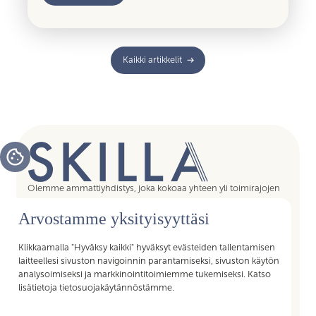
Kaikki artikkelit
Olemme ammattiyhdistys, joka kokoaa yhteen yli toimirajojen
tukipalvelujen asiantuntijat, assistentit, koordinaattorit,
Arvostamme yksityisyyttäsi
esihenkilöt ja päälliköt – kaikki sujuvan arjen mahdollistajat.
Liittymällä Skillan jäseneksi saat Akavan Erityisalojen liiton
palvelut käyttöösi. Liity Skillaan, liity liittoon!
Klikkaamalla "Hyväksy kaikki" hyväksyt evästeiden tallentamisen
laitteellesi sivuston navigoinnin parantamiseksi, sivuston käytön
analysoimiseksi ja markkinointitoimiemme tukemiseksi. Katso
lisätietoja tietosuojakäytännöstämme.
Pikalinkit