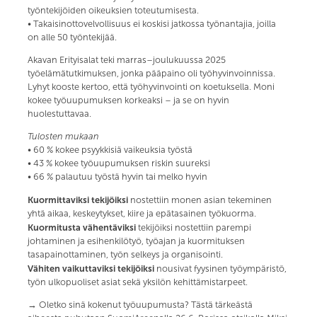
työntekijöiden oikeuksien toteutumisesta.
• Takaisinottovelvollisuus ei koskisi jatkossa työnantajia, joilla
on alle 50 työntekijää.
Akavan Erityisalat teki marras–joulukuussa 2025
työelämätutkimuksen, jonka pääpaino oli työhyvinvoinnissa.
Lyhyt kooste kertoo, että työhyvinvointi on koetuksella. Moni
kokee työuupumuksen korkeaksi – ja se on hyvin
huolestuttavaa.
Tulosten mukaan
• 60 % kokee psyykkisiä vaikeuksia työstä
• 43 % kokee työuupumuksen riskin suureksi
• 66 % palautuu työstä hyvin tai melko hyvin
Kuormittaviksi tekijöiksi
nostettiin monen asian tekeminen
yhtä aikaa, keskeytykset, kiire ja epätasainen työkuorma.
Kuormitusta vähentäviksi
tekijöiksi nostettiin parempi
johtaminen ja esihenkilötyö, työajan ja kuormituksen
tasapainottaminen, työn selkeys ja organisointi.
Vähiten vaikuttaviksi tekijöiksi
nousivat fyysinen työympäristö,
työn ulkopuoliset asiat sekä yksilön kehittämistarpeet.
→ Oletko sinä kokenut työuupumusta? Tästä tärkeästä