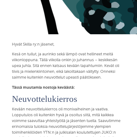
Hyvät Skilla ry:n jäsenet,
Kesä on tullut, ja aurinko sekä lämpö ovat hellineet meitä
viikonloppuna. Tällä viikolla onkin jo juhannus – keskikesän
upea juhla. Sitä ennen katsaus kevään tapahtumiin. Kevät oli
tiivis ja mielenkiintoinen, eikä lakoiltakaan vältytty. Onneksi
saimme kuitenkin neuvottelut upeasti päätökseen.
Tässä muutamia nostoja keväästä:
Neuvottelukierros
Kevään neuvottelukierros oli monivaiheinen ja vaativa.
Lopputulos oli kuitenkin hyvä ja osoitus siitä, mitä kaikkea
voimme saavuttaa yhteistyöllä ja jäsenten tuella. Saavutimme
erinomaisia tuloksia neuvottelujärjestöjemme ylempien
toimihenkilöiden YTN:n ja julkisalan koulutettujen JUKO:n