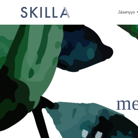
Jäsenyys
met