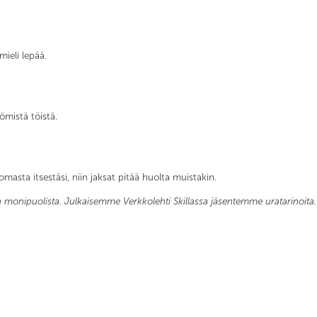
ieli lepää.
mistä töistä.
masta itsestäsi, niin jaksat pitää huolta muistakin.
 on monipuolista. Julkaisemme Verkkolehti Skillassa jäsentemme uratarinoit