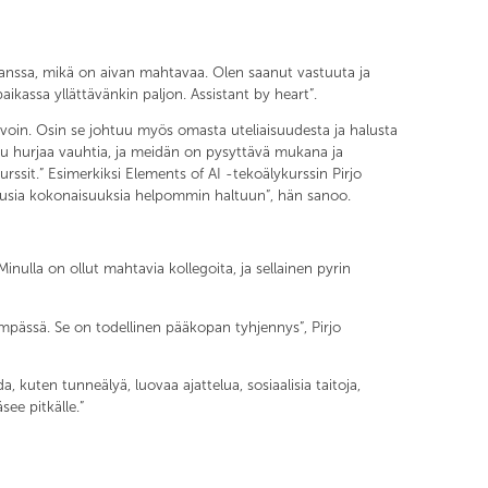
kanssa, mikä on aivan mahtavaa. Olen saanut vastuuta ja
kassa yllättävänkin paljon. Assistant by heart”.
tavoin. Osin se johtuu myös omasta uteliaisuudesta ja halusta
ttuu hurjaa vauhtia, ja meidän on pysyttävä mukana ja
rssit.” Esimerkiksi Elements of AI -tekoälykurssin Pirjo
n uusia kokonaisuuksia helpommin haltuun”, hän sanoo.
inulla on ollut mahtavia kollegoita, ja sellainen pyrin
ämpässä. Se on todellinen pääkopan tyhjennys”, Pirjo
 kuten tunneälyä, luovaa ajattelua, sosiaalisia taitoja,
see pitkälle.”