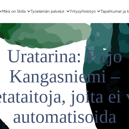
Mikä on Skilla
Työelämän palvelut
Yritysyhteistyö
Tapahtumat ja k
Uratarina: Pirjo
Kangasniemi –
ataitoja, joita ei
automatisoida