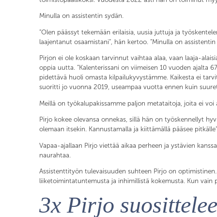
Minulla on assistentin sydän.
”Olen päässyt tekemään erilaisia, uusia juttuja ja työskent
laajentanut osaamistani”, hän kertoo. ”Minulla on assistenti
Pirjon ei ole koskaan tarvinnut vaihtaa alaa, vaan laaja-ala
oppia uutta. ”Kalenterissani on viimeisen 10 vuoden ajalta 6
pidettävä huoli omasta kilpailukyvystämme. Kaikesta ei tarvit
suoritti jo vuonna 2019, useampaa vuotta ennen kuin suuret 
Meillä on työkalupakissamme paljon metataitoja, joita ei voi
Pirjo kokee olevansa onnekas, sillä hän on työskennellyt hyvis
olemaan itsekin. Kannustamalla ja kiittämällä pääsee pitkälle”
Vapaa-ajallaan Pirjo viettää aikaa perheen ja ystävien kanss
naurahtaa.
Assistenttityön tulevaisuuden suhteen Pirjo on optimistinen. 
liiketoimintatuntemusta ja inhimillistä kokemusta. Kun vain pit
3x Pirjo suosittele