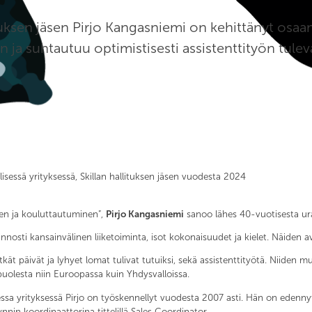
ituksen jäsen Pirjo Kangasniemi on kehittänyt osa
n ja suhtautuu optimistisesti assistenttityön tule
sessä yrityksessä, Skillan hallituksen jäsen vuodesta 2024
en ja kouluttautuminen”,
Pirjo Kangasniemi
sanoo lähes 40-vuotisesta ur
osti kansainvälinen liiketoiminta, isot kokonaisuudet ja kielet. Näiden avu
pitkät päivät ja lyhyet lomat tulivat tutuiksi, sekä assistenttityötä. Niide
olesta niin Euroopassa kuin Yhdysvalloissa.
essa yrityksessä Pirjo on työskennellyt vuodesta 2007 asti. Hän on edennyt
nin koordinaattorina tittelillä Sales Coordinator.