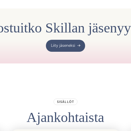
stuitko Skillan jäseny
Liity jäseneksi
SISÄLLÖT
Ajankohtaista