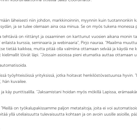
elemään läheisesti niin johdon, markkinoinnin, myynnin kuin tuotannonkin 
n sydän, ja se tulee olemaan aina osa minua. Se on myös tukena monessa pai
isia tehtäviä on riittänyt ja osaaminen on karttunut vuosien aikana monin 
7 erilaista kurssia, seminaaria ja webinaaria”, Pirjo nauraa. ”Maailma muu
se tietää kaikkea, mutta pitää olla valmiina ottamaan selvää ja käydä ne ku
kielimallit löivät läpi. ”Joissain asioissa pieni etumatka auttaa ottamaa
 automatisoida.
sä työyhteisöissä yrityksissä, jotka hoitavat henkilöstövastuunsa hyvin. ”M
, hän kuvailee.
a ja käy punttisalilla. ”Jaksamistani hoidan myös mökillä Lapissa, erämaak
”Meillä on työkalupakissamme paljon metataitoja, joita ei voi automatisoida,
ää yllä uteliaisuutta tulevaisuutta kohtaan ja on avoin uusille asioille, pää
e