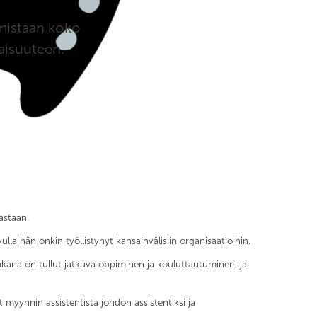
amistaan koko
vaisuuteen.
astaan.
lla hän onkin työllistynyt kansainvälisiin organisaatioihin.
n mukana on tullut jatkuva oppiminen ja kouluttautuminen, ja
 myynnin assistentista johdon assistentiksi ja