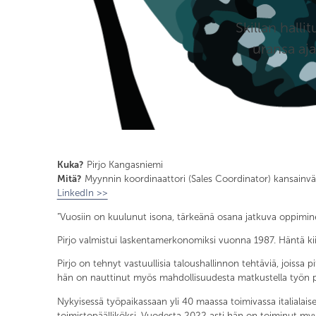
Skillan hall
uransa aja
Kuka?
Pirjo Kangasniemi
Mitä?
Myynnin koordinaattori (Sales Coordinator) kansainväli
LinkedIn >>
”Vuosiin on kuulunut isona, tärkeänä osana jatkuva oppimin
Pirjo valmistui laskentamerkonomiksi vuonna 1987. Häntä kiinn
Pirjo on tehnyt vastuullisia taloushallinnon tehtäviä, joissa 
hän on nauttinut myös mahdollisuudesta matkustella työn pu
Nykyisessä työpaikassaan yli 40 maassa toimivassa italialais
toimistopäälliköksi. Vuodesta 2022 asti hän on toiminut myyn