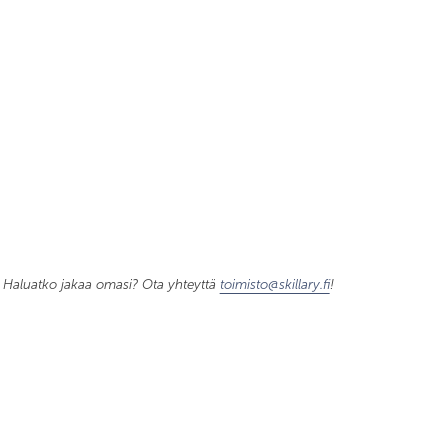
a. Haluatko jakaa omasi? Ota yhteyttä
toimisto@skillary.fi
!