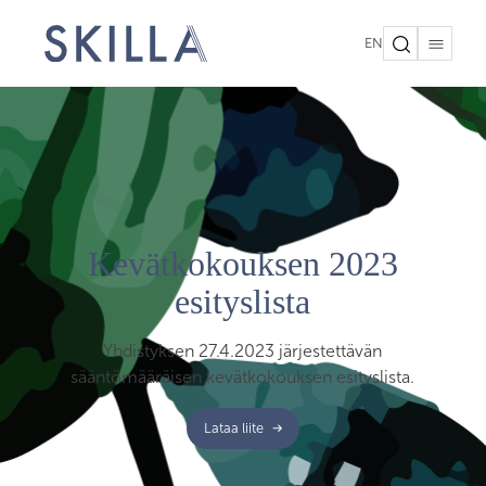
EN
Kevätkokouksen 2023
esityslista
Yhdistyksen 27.4.2023 järjestettävän
sääntömääräisen kevätkokouksen esityslista.
Lataa liite