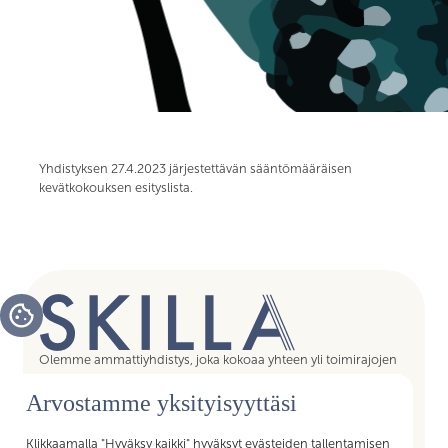
Yhdistyksen 27.4.2023 järjestettävän sääntömääräisen
kevätkokouksen esityslista.
Olemme ammattiyhdistys, joka kokoaa yhteen yli toimirajojen
tukipalvelujen asiantuntijat, assistentit, koordinaattorit,
Arvostamme yksityisyyttäsi
esihenkilöt ja päälliköt – kaikki sujuvan arjen mahdollistajat.
Liittymällä Skillan jäseneksi saat Akavan Erityisalojen liiton
palvelut käyttöösi. Liity Skillaan, liity liittoon!
Klikkaamalla "Hyväksy kaikki" hyväksyt evästeiden tallentamisen