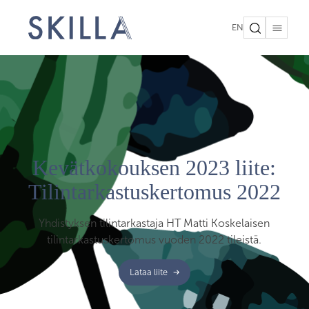
EN
Kevätkokouksen 2023 liite:
Tilintarkastus­kertomus 2022
Yhdistyksen tilintarkastaja HT Matti Koskelaisen
tilintarkastuskertomus vuoden 2022 tileistä.
Lataa liite