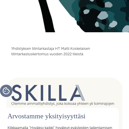
Yhdistyksen tilintarkastaja HT Matti Koskelaisen
tilintarkastuskertomus vuoden 2022 tileistä.
Olemme ammattiyhdistys, joka kokoaa yhteen yli toimirajojen
tukipalvelujen asiantuntijat, assistentit, koordinaattorit,
Arvostamme yksityisyyttäsi
esihenkilöt ja päälliköt – kaikki sujuvan arjen mahdollistajat.
Liittymällä Skillan jäseneksi saat Akavan Erityisalojen liiton
palvelut käyttöösi. Liity Skillaan, liity liittoon!
Klikkaamalla "Hyväksy kaikki" hyväksyt evästeiden tallentamisen