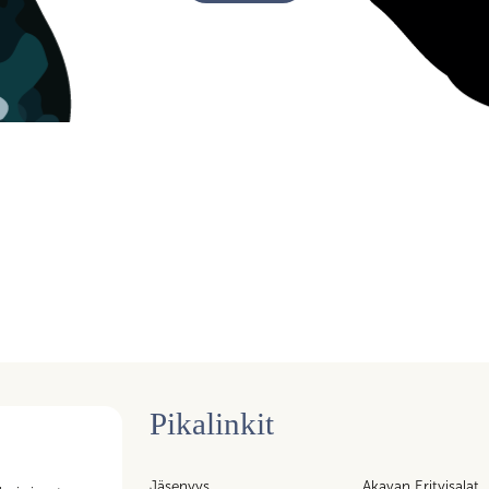
Pikalinkit
n tukipalvelujen
Jäsenyys
Akavan Erityisalat