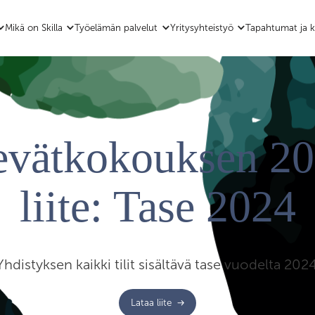
Mikä on Skilla
Työelämän palvelut
Yritysyhteistyö
Tapahtumat ja k
vätkokouksen 2
liite: Tase 2024
Yhdistyksen kaikki tilit sisältävä tase vuodelta 2024
Lataa liite