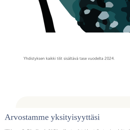
Yhdistyksen kaikki tilit sisältävä tase vuodelta 2024.
Arvostamme yksityisyyttäsi
Olemme ammattiyhdistys, joka kokoaa yhteen yli toimirajoje