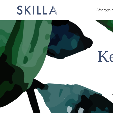
Jäsenyys
Ke