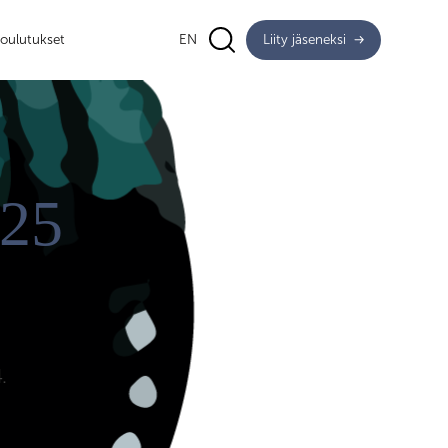
oulutukset
EN
Liity jäseneksi
025
.