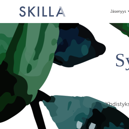
Jäsenyys
S
Yhdistyk