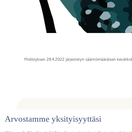
Yhdistyksen 28.4.2022 järjestetyn sääntömääräisen kevätko
Arvostamme yksityisyyttäsi
Olemme ammattiyhdistys, joka kokoaa yhteen yli toimirajoje