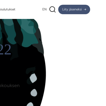
oulutukset
EN
Liity jäseneksi
22
kokouksen