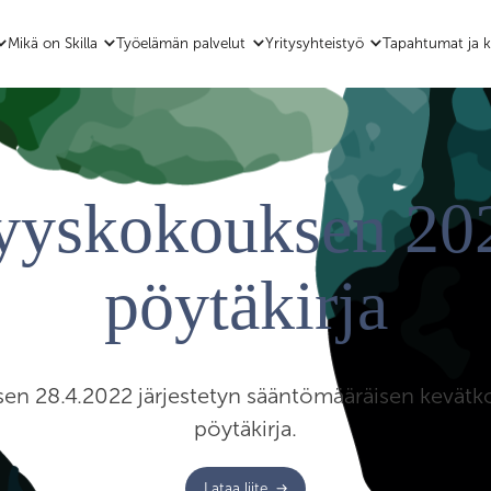
Mikä on Skilla
Työelämän palvelut
Yritysyhteistyö
Tapahtumat ja k
yyskokouksen 20
pöytäkirja
sen 28.4.2022 järjestetyn sääntömääräisen kevät
pöytäkirja.
Lataa liite