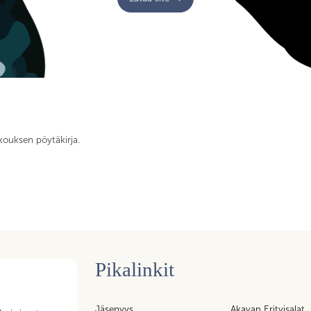
kouksen pöytäkirja.
Pikalinkit
n tukipalvelujen
Jäsenyys
Akavan Erityisalat