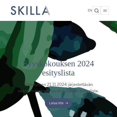
EN
Syyskokouksen 2024
esityslista
Yhdistyksen 21.11.2024 järjestettävän
sääntömääräisen syyskokouksen esityslista.
Lataa liite