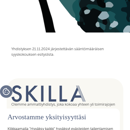
Yhdistyksen 21.11.2024 järjestettävän sääntömääräisen
syyskokouksen esityslista.
Olemme ammattiyhdistys, joka kokoaa yhteen yli toimirajojen
tukipalvelujen asiantuntijat, assistentit, koordinaattorit,
Arvostamme yksityisyyttäsi
esihenkilöt ja päälliköt – kaikki sujuvan arjen mahdollistajat.
Liittymällä Skillan jäseneksi saat Akavan Erityisalojen liiton
palvelut käyttöösi. Liity Skillaan, liity liittoon!
Klikkaamalla "Hyväksy kaikki" hyväksyt evästeiden tallentamisen