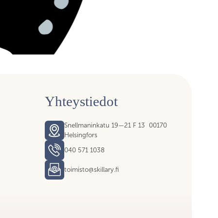
Yhteystiedot
Snellmaninkatu 19—21 F 13 00170
Helsingfors
040 571 1038
toimisto@skillary.fi