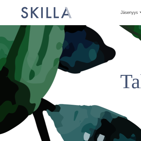
Jäsenyys
Ta