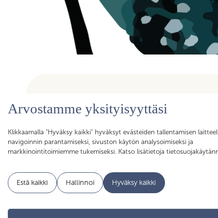
Arvostamme yksityisyyttäsi
Olemme ammattiyhdistys, joka kokoaa yhteen yli toimirajoje
Klikkaamalla "Hyväksy kaikki" hyväksyt evästeiden tallentamisen laitteel
asiantuntijat, assistentit, koordinaattorit, esihenkilöt ja pääll
navigoinnin parantamiseksi, sivuston käytön analysoimiseksi ja
sujuvan arjen mahdollistajat. Liittymällä Skillan jäseneksi saa
markkinointitoimiemme tukemiseksi. Katso lisätietoja tietosuojakäytä
Akavan Erityisalojen liiton palvelut käyttöösi. Liity Skillaan, lii
Estä kaikki
Hallinnoi
Hyväksy kaikki