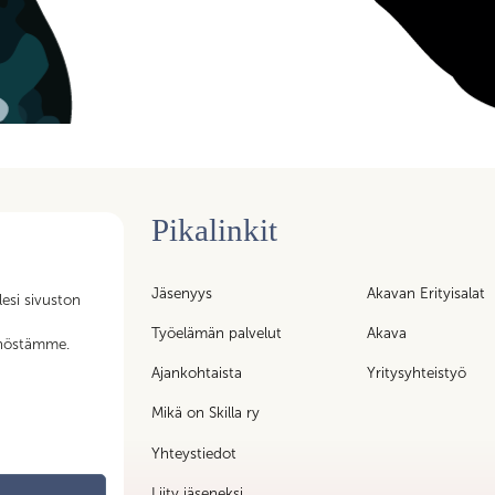
Pikalinkit
n tukipalvelujen
Jäsenyys
Akavan Erityisalat
lesi sivuston
iköt – kaikki
t
Työelämän palvelut
Akava
nnöstämme.
ty liittoon!
Ajankohtaista
Yritysyhteistyö
Mikä on Skilla ry
Yhteystiedot
Liity jäseneksi