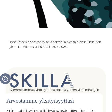
Työsuhteen ehdot yksityisellä sektorilla työssä oleville Skilla ry:n
jäsenille. Voimassa 1.5.2024–30.4.2025.
Olemme ammattiyhdistys, joka kokoaa yhteen yli toimirajojen
tukipalvelujen asiantuntijat, assistentit, koordinaattorit,
Arvostamme yksityisyyttäsi
esihenkilöt ja päälliköt – kaikki sujuvan arjen mahdollistajat.
Liittymällä Skillan jäseneksi saat Akavan Erityisalojen liiton
palvelut käyttöösi. Liity Skillaan, liity liittoon!
Klikkaamalla "Hyväksy kaikki" hyväksyt evästeiden tallentamisen