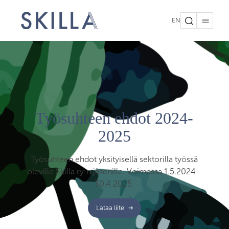
EN
Työsuhteen ehdot 2024-
2025
Työsuhteen ehdot yksityisellä sektorilla työssä
oleville Skilla ry:n jäsenille. Voimassa 1.5.2024–
30.4.2025.
Lataa liite