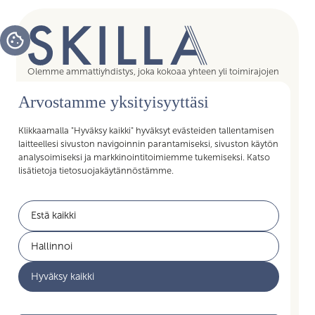
Olemme ammattiyhdistys, joka kokoaa yhteen yli toimirajojen
tukipalvelujen asiantuntijat, assistentit, koordinaattorit,
Arvostamme yksityisyyttäsi
esihenkilöt ja päälliköt – kaikki sujuvan arjen mahdollistajat.
Liittymällä Skillan jäseneksi saat Akavan Erityisalojen liiton
palvelut käyttöösi. Liity Skillaan, liity liittoon!
Klikkaamalla "Hyväksy kaikki" hyväksyt evästeiden tallentamisen
laitteellesi sivuston navigoinnin parantamiseksi, sivuston käytön
analysoimiseksi ja markkinointitoimiemme tukemiseksi. Katso
lisätietoja tietosuojakäytännöstämme.
Pikalinkit
Estä kaikki
Jäsenyys
Akavan Erityisalat
Hallinnoi
Työelämän palvelut
Akava
Hyväksy kaikki
Ajankohtaista
Yritysyhteistyö
Mikä on Skilla ry