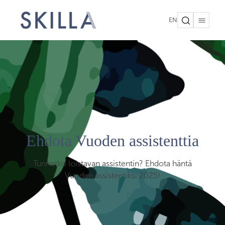
EN
Ehdota Vuoden assistenttia
Tunnetko loistavan assistentin? Ehdota häntä
Vuoden assistentiksi 2025!