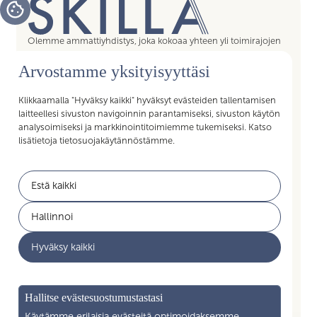
Olemme ammattiyhdistys, joka kokoaa yhteen yli toimirajojen
tukipalvelujen asiantuntijat, assistentit, koordinaattorit,
Arvostamme yksityisyyttäsi
esihenkilöt ja päälliköt – kaikki sujuvan arjen mahdollistajat.
Liittymällä Skillan jäseneksi saat Akavan Erityisalojen liiton
palvelut käyttöösi. Liity Skillaan, liity liittoon!
Klikkaamalla "Hyväksy kaikki" hyväksyt evästeiden tallentamisen
laitteellesi sivuston navigoinnin parantamiseksi, sivuston käytön
analysoimiseksi ja markkinointitoimiemme tukemiseksi. Katso
lisätietoja tietosuojakäytännöstämme.
Pikalinkit
Estä kaikki
Jäsenyys
Akavan Erityisalat
Hallinnoi
Työelämän palvelut
Akava
Hyväksy kaikki
Ajankohtaista
Yritysyhteistyö
Mikä on Skilla ry
Hallitse evästesuostumustastasi
Yhteystiedot
Käytämme erilaisia evästeitä optimoidaksemme