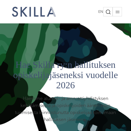
EN
Hae Skilla ry:n hallituksen
opiskelijajäseneksi vuodelle
2026
Haemme alumni- ja ammattiyhdistyksen
kehittämisestä ja opiskelijoiden äänen esiin
tuomisesta kiinnostunutta opiskelijaa toimimaan
hallituksen jäsenenä.