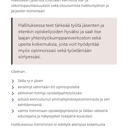
Hallituksen jäseniltä toivotaan valmiutta ilta- ja
viikonlopputilaisuuksiin sekä sitoutumista hallitustyöhön ja
järjestön toimintaan
Hallituksessa teet tärkeää työtä jäsenten ja
etenkin opiskelijoiden hyväksi ja saat itse
laajan yhteistyökumppaniverkoston sekä
upeita kokemuksia, joita voit hyödyntää
myös opinnoissasi sekä työelämään
siirtyessäsi.
Olethan…
Skilla ry:n jäsen
kerännyt vähintään 60 opintopistettä
aktiivinen toimija opiskelijayhteisössäsi
aidosti kiinnostunut ammattiyhdistystoiminnasta ja sen
kehittämisestä
valmis toimimaan opiskelijayhteisösi ja Skillan välisenä
edustajana ja näkyvyyden lisääjänä koulullasi
Hallituksessa toimiminen ei edellytä aiempaa kokemusta