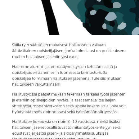
Skilla ry:n sääntöjen mukaisesti hallitukseen valitaan
äänivaltainen opiskelijajäsen, jonka toimikausi on poikkeuksena
muihin hallituksen jäseniin yksi vuosi.
Haemme alumni- ja ammattiyhdistyksen kehittämisestä ja
opiskelijoiden äänen esiin tuomisesta kiinnostunutta
opiskelijaa toimimaan hallituksen jäsenenä. Tule siis mukaan
hallitukseen vaikuttamaan!
Hallitustyössä pääset mukaan tekemään tärkeää työtä jäsenten
ja etenkin opiskelijoiden hyväksi ja saat samalla itse laajan
yhteistyökumppaniverkoston sekä upeita kokemuksia, joita voit
hyödyntää myös opinnoissasi sekä työelämään siirtyessäsi.
Hallituksen kokouksia on noin 8–10 vuodessa, minkä lisäksi
hallituksen jäsenet osallistuvat toimikuntatyöskentelyyn sekä
edustavat järjestöä jäsen- ja sidosryhmätilaisuuksissa.