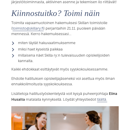
järjestötoiminnasta, aktiivinen asenne ja tekemisen ilo riittävät!
Kiinnostuitko? Toimi näin
Toimita vapaamuotoinen hakemuksesi Skillan toimistolle
(
toimisto@skillary.fi
) perjantaihin 21.11. puoleen päivään
mennessä. Kerro hakemuksessasi…
miten täytät hakuvaatimuksemme
miksi haet kyseistä paikkaa
millaisena näet Skilla ry:n tulevaisuuden opiskelijoiden
kannalta.
Kaikki ehdokkaat esittäytyvät myös syyskokouksessamme.
Ehdolle hallituksen opiskelijajäseneksi voi asettua myös ilman
ennakkoilmoitusta syyskokouksessa.
Elina
Lisätietoja hallitustyöskentelystä voit kysyä puheenjohtaja
Husalta
matalalla kynnyksellä. Löydät yhteystiedot
täältä.