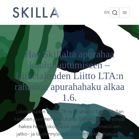
EN
Hae Skillalta apurahaa
kouluttautumiseen –
Liiketalouden Liitto LTA:n
rahaston apurahahaku alkaa
1.6.
Liiketalouden Liitto LTA ry:n rahasto tukee Skillan
kaikkien jäsenten koulutusta. Skillan jäsenet voivat
hakea henkilökohtaista apurahaa ammatillisen
jatko- ja täydennyskoulutuksen tueksi. Hakuaika