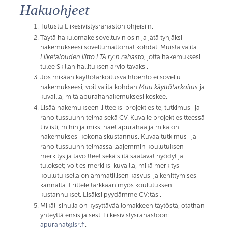
Hakuohjeet
Tutustu Liikesivistysrahaston ohjeisiin.
Täytä hakulomake soveltuvin osin ja jätä tyhjäksi
hakemukseesi soveltumattomat kohdat. Muista valita
Liiketalouden liitto LTA ry:n rahasto
, jotta hakemuksesi
tulee Skillan hallituksen arvioitavaksi.
Jos mikään käyttötarkoitusvaihtoehto ei sovellu
hakemukseesi, voit valita kohdan
Muu käyttötarkoitus
ja
kuvailla, mitä apurahahakemuksesi koskee.
Lisää hakemukseen liitteeksi projektiesite, tutkimus- ja
rahoitussuunnitelma sekä CV. Kuvaile projektiesitteessä
tiiviisti, mihin ja miksi haet apurahaa ja mikä on
hakemuksesi kokonaiskustannus. Kuvaa tutkimus- ja
rahoitussuunnitelmassa laajemmin koulutuksen
merkitys ja tavoitteet sekä siitä saatavat hyödyt ja
tulokset; voit esimerkiksi kuvailla, mikä merkitys
koulutuksella on ammatillisen kasvusi ja kehittymisesi
kannalta. Erittele tarkkaan myös koulutuksen
kustannukset. Lisäksi pyydämme CV:täsi.
Mikäli sinulla on kysyttävää lomakkeen täytöstä, otathan
yhteyttä ensisijaisesti Liikesivistysrahastoon:
apurahat@lsr.fi
.