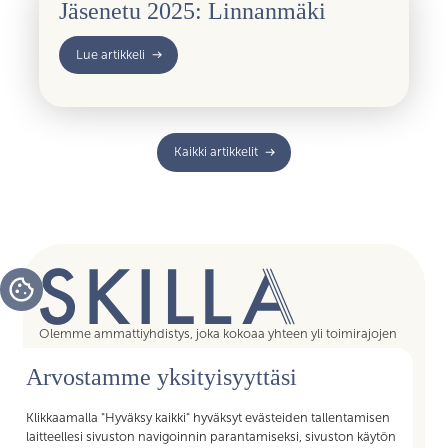
Jäsenetu 2025: Linnanmäki
Lue artikkeli
Kaikki artikkelit
Olemme ammattiyhdistys, joka kokoaa yhteen yli toimirajojen
tukipalvelujen asiantuntijat, assistentit, koordinaattorit,
Arvostamme yksityisyyttäsi
esihenkilöt ja päälliköt – kaikki sujuvan arjen mahdollistajat.
Liittymällä Skillan jäseneksi saat Akavan Erityisalojen liiton
palvelut käyttöösi. Liity Skillaan, liity liittoon!
Klikkaamalla "Hyväksy kaikki" hyväksyt evästeiden tallentamisen
laitteellesi sivuston navigoinnin parantamiseksi, sivuston käytön