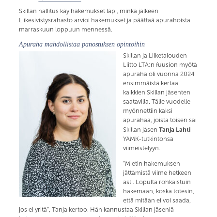
Skillan hallitus käy hakemukset läpi, minkä jälkeen
Liikesivistysrahasto arvioi hakemukset ja päättää apurahoista
marraskuun loppuun mennessä.
Apuraha mahdollistaa panostuksen opintoihin
Skillan ja Liiketalouden
Liitto LTA:n fuusion myötä
apuraha oli vuonna 2024
ensimmäistä kertaa
kaikkien Skillan jäsenten
saatavilla. Tälle vuodelle
myönnettiin kaksi
apurahaa, joista toisen sai
Tanja Lahti
Skillan jäsen
YAMK-tutkintonsa
viimeistelyyn.
”Mietin hakemuksen
jättämistä viime hetkeen
asti. Lopulta rohkaistuin
hakemaan, koska totesin,
että mitään ei voi saada,
jos ei yritä”, Tanja kertoo. Hän kannustaa Skillan jäseniä