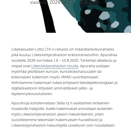
vuodelle 2026 on 1.6.–15.8.2025.
Liiketalouden Liitto LTA:n rahasto on määrätarkoitusrahasto,
joka kuuluu Liikesivistysrahaston erikoisrahastoihin. Apurahaa
vuodelle 2026 voi hakea 1.6.–15.8.2025. Tarkempi aikataulu ja
ohjeet ovat
Liikesivistysrahaston sivuilla
. Apuraha voidaan
myöntää yksittäisen kurssin, kurssikokonaisuuden tai
kokonaisen tutkinnon (myös YAMK) suorittamiseen.
Kehotamme hakemaan tukea erityisesti tekoälyteknologiaan ja
digitalisaatioon liittyvään ammatilliseen jatko- ja
täydennyskoulutukseen.
Apurahoja kohdennetaan Skilla ry:n asettamien kriteerien
mukaisille hakijoille. Kaikki hakemukset arvioidaan kuitenkin
myös Liikesivistysrahaston yleisin hakukriteerein, joten
suosittelemme tekemään hakemuksen huolellisesti ja
Liikesivistysrahaston hakuohjeita soveltuvin osin noudattaen.