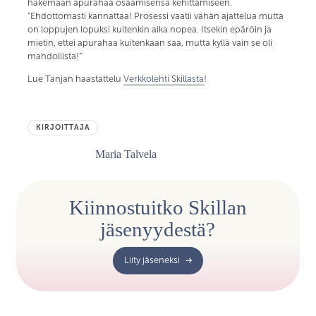
hakemaan apurahaa osaamisensa kehittämiseen.
”Ehdottomasti kannattaa! Prosessi vaatii vähän ajattelua mutta
on loppujen lopuksi kuitenkin aika nopea. Itsekin epäröin ja
mietin, ettei apurahaa kuitenkaan saa, mutta kyllä vain se oli
mahdollista!”
Lue Tanjan haastattelu
Verkkolehti Skillasta
!
KIRJOITTAJA
Maria Talvela
Kiinnostuitko Skillan
jäsenyydestä?
Liity jäseneksi