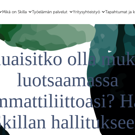
Mikä on Skilla
Työelämän palvelut
Yritysyhteistyö
Tapahtumat ja k
uaisitko olla mu
luotsaamassa
mmattiliittoasi? H
killan hallitukse