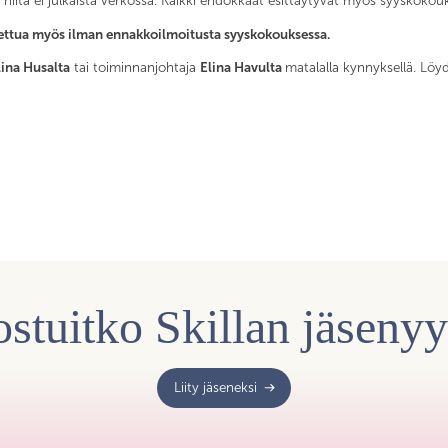
ta niitä ei julkaista verkossa. Kaikki ehdokkaat esittäytyvät myös syyskok
asettua myös ilman ennakkoilmoitusta syyskokouksessa.
lina Husalta
tai toiminnanjohtaja
Elina Havulta
matalalla kynnyksellä. Löy
stuitko Skillan jäseny
Liity jäseneksi