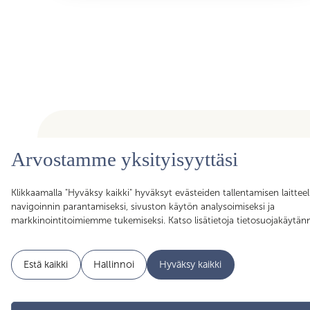
Arvostamme yksityisyyttäsi
Olemme ammattiyhdistys, joka kokoaa yhteen yli toimirajoje
Klikkaamalla "Hyväksy kaikki" hyväksyt evästeiden tallentamisen laitteel
asiantuntijat, assistentit, koordinaattorit, esihenkilöt ja pääll
navigoinnin parantamiseksi, sivuston käytön analysoimiseksi ja
sujuvan arjen mahdollistajat. Liittymällä Skillan jäseneksi saa
markkinointitoimiemme tukemiseksi. Katso lisätietoja tietosuojakäytä
Akavan Erityisalojen liiton palvelut käyttöösi. Liity Skillaan, lii
Estä kaikki
Hallinnoi
Hyväksy kaikki