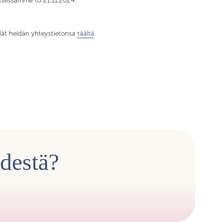
ouksessamme to 21.11.2024.
dät heidän yhteystietonsa
täältä
.
ydestä?