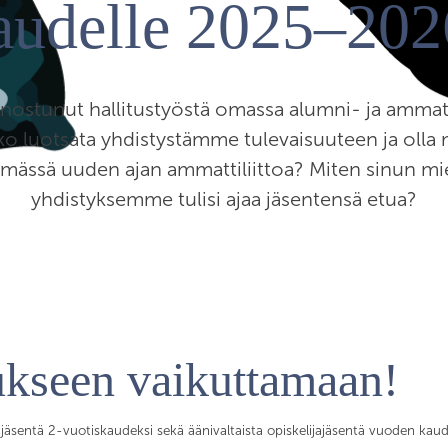
audelle 2025–202
nnostunut hallitustyöstä omassa alumni- ja ammatti
ko luotsata yhdistystämme tulevaisuuteen ja olla
ämässä uuden ajan ammattiliittoa? Miten sinun mie
yhdistyksemme tulisi ajaa jäsentensä etua?
ukseen vaikuttamaan!
 jäsentä 2-vuotiskaudeksi sekä äänivaltaista opiskelijajäsentä vuoden kaude