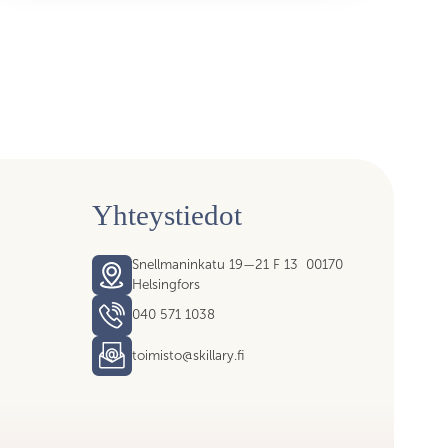
Yhteystiedot
Snellmaninkatu 19—21 F 13 00170
Helsingfors
040 571 1038
toimisto@skillary.fi