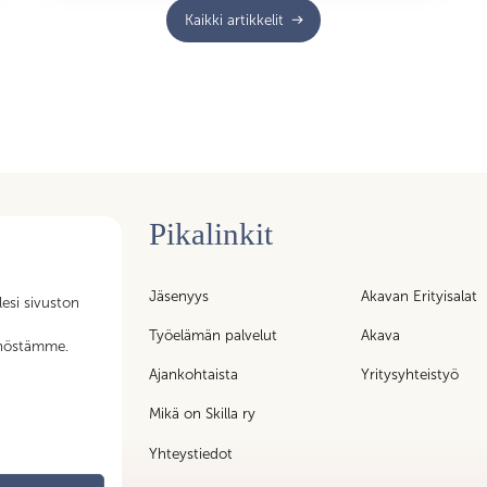
Kaikki artikkelit
Pikalinkit
n tukipalvelujen
Jäsenyys
Akavan Erityisalat
lesi sivuston
iköt – kaikki
t
Työelämän palvelut
Akava
nnöstämme.
ty liittoon!
Ajankohtaista
Yritysyhteistyö
Mikä on Skilla ry
Yhteystiedot