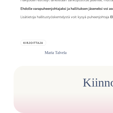
Hakijoiden esittelyt lähetetään sähköpostitse jäsenille, mut
Ehdolle varapuheenjohtajaksi ja hallituksen jäseneksi voi 
Lisätietoja hallitustyöskentelystä voit kysyä puheenjohtaja
E
KIRJOITTAJA
Maria Talvela
Kiinno