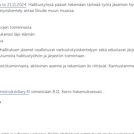
 to 21.11.2024
. Hallitustyössä pääset tekemään tärkeää työtä jäsenten hy
itustyöskentely antaa Sinulle muun muassa:
tojen toiminnasta.
ukanasi läpi elämän.
sa.
llituksen jäsenet osallistuvat verkostotyöskentelyyn sekä edustavat järjes
outumista hallitustyöhön ja järjestön toimintaan.
estötoiminnasta, aktiivinen asenne ja tekemisen ilo riittävät. Kannustam
imisto@skillary.fi
) viimeistään 8.11. Kerro hakemuksessasi…
a