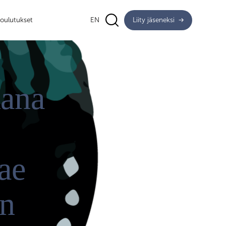
oulutukset
EN
Liity jäseneksi
kana
ae
en