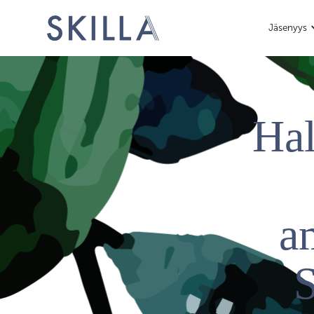
Jäsenyys
Hal
a
S