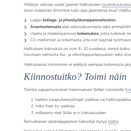
Yhdistys valitsee uudet jäsenet hallitukseen
syyskokouksessa
sinun mielestäsi liittomme tulisi ajaa jäsentensä etua? Hall
Laajan
kollega- ja yhteistyökumppaniverkoston
.
Asiantuntemusta
alasi edunvalvonnasta sekä ammattiliit
Upeita ja mieleenpainuvia
kokemuksia
, jotka kulkevat m
CV-merkinnän ja kokemusta, jota voit käyttää työnhaus
Hallituksen kokouksia on noin 8–10 vuodessa, minkä lisäksi ha
toivotaan valmiutta ilta- ja viikonlopputilaisuuksiin sekä sit
Hallituksessa toimiminen ei edellytä aiempaa kokemusta järj
Kiinnostuitko? Toimi näin
Toimita vapaamuotoinen hakemuksesi Skillan toimistolle (
to
haetko varapuheenjohtajan paikkaa vai hallituspaikka
miksi haet ko. paikkaa
millaisena näet Skilla ry:n tulevaisuuden.
Äänivaltaisen opiskelijajäsenen hakuohje löytyy
täältä
.