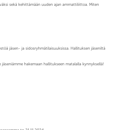
väksi sekä kehittämään uuden ajan ammattiliittoa. Miten
töä jäsen- ja sidosryhmätilaisuuksissa. Hallituksen jäseniltä
me jäseniämme hakemaan hallitukseen matalalla kynnyksellä!