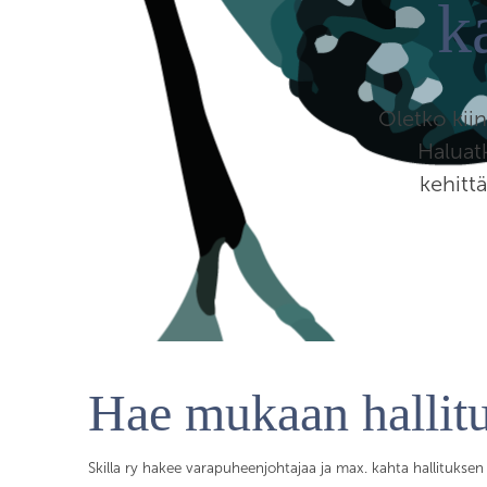
k
Oletko kii
Haluat
kehitt
Hae mukaan hallit
Skilla ry hakee varapuheenjohtajaa ja max. kahta hallituksen