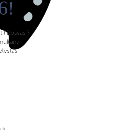
6!
liitossasi?
 mukana
lestäsi
lle.