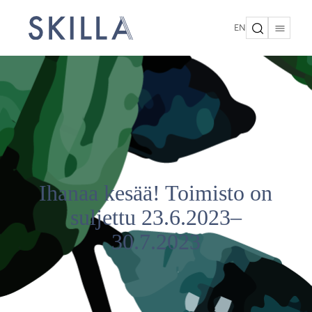
EN
Ihanaa kesää! Toimisto on
suljettu 23.6.2023–
30.7.2023