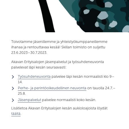
Toivotamme jäsenillemme ja yhteistyökumppaneillemme
ihanaa ja rentouttavaa kesää! Skillan toimisto on suljettu
23.6.2023–30.7.2023.
Akavan Erityisalojen jäsenpalvelut ja työsuhdeneuvonta
palvelevat läpi kesän seuraavasti:
Työsuhdeneuvonta
palvelee läpi kesän normaalisti klo 9–
14.
Perhe- ja perintöoikeudellinen neuvonta
on tauolla 24.7.–
25.8.
Jäsenpalvelut
palvelee normaalisti koko kesän.
Lisätietoa Akavan Erityisalojen kesän aukioloajoista löydät
täältä
.