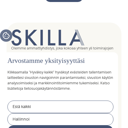
Olemme ammattiyhdistys, joka kokoaa yhteen yli toimirajojen
tukipalvelujen asiantuntijat, assistentit, koordinaattorit,
Arvostamme yksityisyyttäsi
esihenkilöt ja päälliköt – kaikki sujuvan arjen mahdollistajat.
Liittymällä Skillan jäseneksi saat Akavan Erityisalojen liiton
palvelut käyttöösi. Liity Skillaan, liity liittoon!
Klikkaamalla "Hyväksy kaikki" hyväksyt evästeiden tallentamisen
laitteellesi sivuston navigoinnin parantamiseksi, sivuston käytön
analysoimiseksi ja markkinointitoimiemme tukemiseksi. Katso
lisätietoja tietosuojakäytännöstämme.
Pikalinkit
Estä kaikki
Jäsenyys
Akavan Erityisalat
Hallinnoi
Työelämän palvelut
Akava