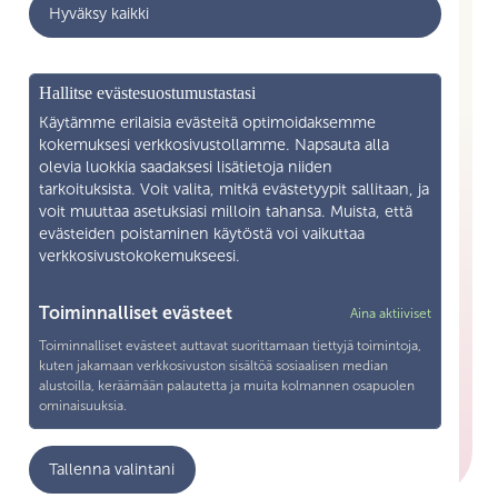
Hyväksy kaikki
Ajankohtaista
Yritysyhteistyö
Mikä on Skilla ry
Hallitse evästesuostumustastasi
Yhteystiedot
Käytämme erilaisia evästeitä optimoidaksemme
kokemuksesi verkkosivustollamme. Napsauta alla
Liity jäseneksi
olevia luokkia saadaksesi lisätietoja niiden
tarkoituksista. Voit valita, mitkä evästetyypit sallitaan, ja
voit muuttaa asetuksiasi milloin tahansa. Muista, että
Henkilötietojen käsittely
evästeiden poistaminen käytöstä voi vaikuttaa
verkkosivustokokemukseesi.
Tietosuojaseloste
Yhteystiedot
Toiminnalliset evästeet
Aina aktiiviset
Toiminnalliset evästeet auttavat suorittamaan tiettyjä toimintoja,
Snellmaninkatu 19—21 F 13 00170 Helsingfors
kuten jakamaan verkkosivuston sisältöä sosiaalisen median
alustoilla, keräämään palautetta ja muita kolmannen osapuolen
040 571 1038
ominaisuuksia.
toimisto@skillary.fi
Analytiikka
Tallenna valintani