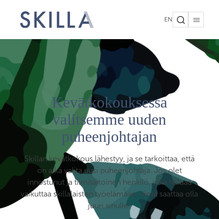
EN
Kevätkokouksessa
valitsemme uuden
puheenjohtajan
Skillan kevätkokous lähestyy, ja se tarkoittaa, että
on aika valita uusi puheenjohtaja. Jos olet
innostunut ja tiimitaitoinen henkilö, joka haluaa
vaikuttaa skillalaisten työelämään, tämä saattaa olla
juuri sinulle!