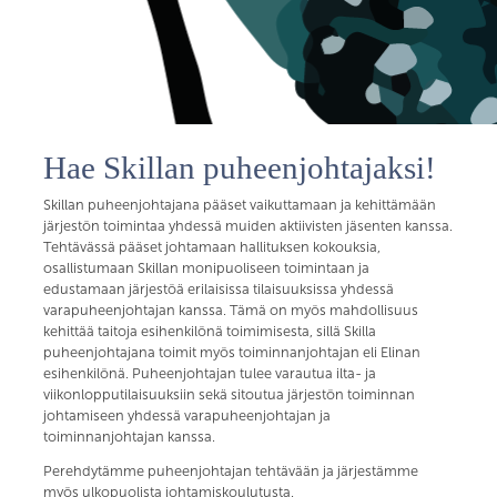
Hae Skillan puheenjohtajaksi!
Skillan puheenjohtajana pääset vaikuttamaan ja kehittämään
järjestön toimintaa yhdessä muiden aktiivisten jäsenten kanssa.
Tehtävässä pääset johtamaan hallituksen kokouksia,
osallistumaan Skillan monipuoliseen toimintaan ja
edustamaan järjestöä erilaisissa tilaisuuksissa yhdessä
varapuheenjohtajan kanssa. Tämä on myös mahdollisuus
kehittää taitoja esihenkilönä toimimisesta, sillä Skilla
puheenjohtajana toimit myös toiminnanjohtajan eli Elinan
esihenkilönä. Puheenjohtajan tulee varautua ilta- ja
viikonlopputilaisuuksiin sekä sitoutua järjestön toiminnan
johtamiseen yhdessä varapuheenjohtajan ja
toiminnanjohtajan kanssa.
Perehdytämme puheenjohtajan tehtävään ja järjestämme
myös ulkopuolista johtamiskoulutusta.