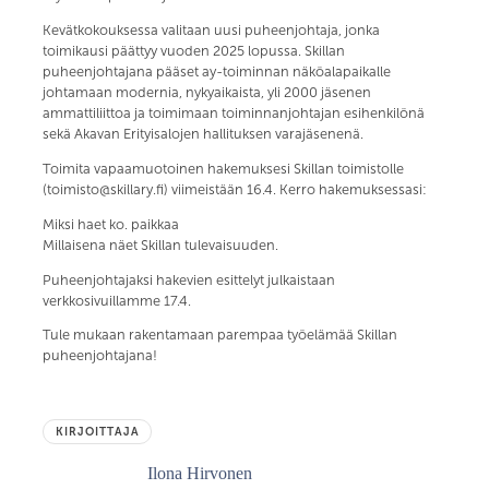
Kevätkokouksessa valitaan uusi puheenjohtaja, jonka
toimikausi päättyy vuoden 2025 lopussa. Skillan
puheenjohtajana pääset ay-toiminnan näköalapaikalle
johtamaan modernia, nykyaikaista, yli 2000 jäsenen
ammattiliittoa ja toimimaan toiminnanjohtajan esihenkilönä
sekä Akavan Erityisalojen hallituksen varajäsenenä.
Toimita vapaamuotoinen hakemuksesi Skillan toimistolle
(toimisto@skillary.fi) viimeistään 16.4. Kerro hakemuksessasi:
Miksi haet ko. paikkaa
Millaisena näet Skillan tulevaisuuden.
Puheenjohtajaksi hakevien esittelyt julkaistaan
verkkosivuillamme 17.4.
Tule mukaan rakentamaan parempaa työelämää Skillan
puheenjohtajana!
KIRJOITTAJA
Ilona Hirvonen