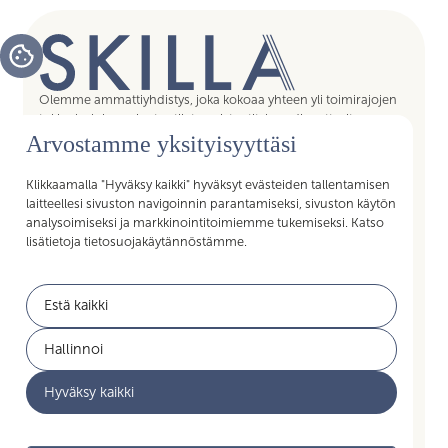
Olemme ammattiyhdistys, joka kokoaa yhteen yli toimirajojen
tukipalvelujen asiantuntijat, assistentit, koordinaattorit,
Arvostamme yksityisyyttäsi
esihenkilöt ja päälliköt – kaikki sujuvan arjen mahdollistajat.
Liittymällä Skillan jäseneksi saat Akavan Erityisalojen liiton
palvelut käyttöösi. Liity Skillaan, liity liittoon!
Klikkaamalla "Hyväksy kaikki" hyväksyt evästeiden tallentamisen
laitteellesi sivuston navigoinnin parantamiseksi, sivuston käytön
analysoimiseksi ja markkinointitoimiemme tukemiseksi. Katso
lisätietoja tietosuojakäytännöstämme.
Pikalinkit
Estä kaikki
Jäsenyys
Akavan Erityisalat
Hallinnoi
Työelämän palvelut
Akava
Hyväksy kaikki
Ajankohtaista
Yritysyhteistyö
Mikä on Skilla ry