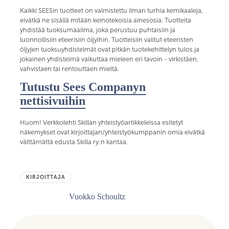
Kaikki SEESin tuotteet on valmistettu ilman turhia kemikaaleja,
eivätkä ne sisällä mitään keinotekoisia ainesosia. Tuotteita
yhdistää tuoksumaailma, joka perustuu puhtaisiin ja
luonnollisiin eteerisiin öljyihin. Tuotteisiin valitut eteeristen
öljyjen tuoksuyhdistelmät ovat pitkän tuotekehittelyn tulos ja
jokainen yhdistelmä vaikuttaa mieleen eri tavoin - virkistäen,
vahvistaen tai rentouttaen mieltä.
Tutustu Sees Companyn
nettisivuihin
Huom! Verkkolehti Skillan yhteistyöartikkeleissa esitetyt
näkemykset ovat kirjoittajan/yhteistyökumppanin omia eivätkä
välttämättä edusta Skilla ry:n kantaa.
KIRJOITTAJA
Vuokko Schoultz