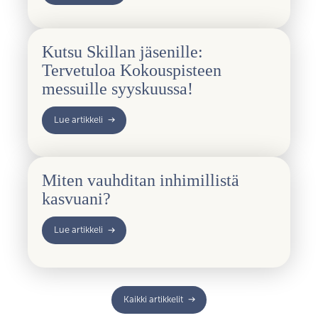
Kutsu Skillan jäsenille:
Tervetuloa Kokouspisteen
messuille syyskuussa!
Lue artikkeli
Miten vauhditan inhimillistä
kasvuani?
Lue artikkeli
Kaikki artikkelit