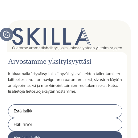
Olemme ammattiyhdistys, joka kokoaa yhteen yli toimirajojen
tukipalvelujen asiantuntijat, assistentit, koordinaattorit,
Arvostamme yksityisyyttäsi
esihenkilöt ja päälliköt – kaikki sujuvan arjen mahdollistajat.
Liittymällä Skillan jäseneksi saat Akavan Erityisalojen liiton
palvelut käyttöösi. Liity Skillaan, liity liittoon!
Klikkaamalla "Hyväksy kaikki" hyväksyt evästeiden tallentamisen
laitteellesi sivuston navigoinnin parantamiseksi, sivuston käytön
analysoimiseksi ja markkinointitoimiemme tukemiseksi. Katso
lisätietoja tietosuojakäytännöstämme.
Pikalinkit
Estä kaikki
Jäsenyys
Akavan Erityisalat
Hallinnoi
Työelämän palvelut
Akava
Hyväksy kaikki