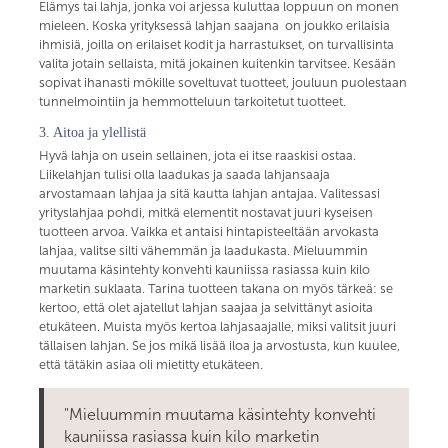
Elämys tai lahja, jonka voi arjessa kuluttaa loppuun on monen
mieleen. Koska yrityksessä lahjan saajana on joukko erilaisia
ihmisiä, joilla on erilaiset kodit ja harrastukset, on turvallisinta
valita jotain sellaista, mitä jokainen kuitenkin tarvitsee. Kesään
sopivat ihanasti mökille soveltuvat tuotteet, jouluun puolestaan
tunnelmointiin ja hemmotteluun tarkoitetut tuotteet.
3. Aitoa ja ylellistä
Hyvä lahja on usein sellainen, jota ei itse raaskisi ostaa.
Liikelahjan tulisi olla laadukas ja saada lahjansaaja
arvostamaan lahjaa ja sitä kautta lahjan antajaa. Valitessasi
yrityslahjaa pohdi, mitkä elementit nostavat juuri kyseisen
tuotteen arvoa. Vaikka et antaisi hintapisteeltään arvokasta
lahjaa, valitse silti vähemmän ja laadukasta. Mieluummin
muutama käsintehty konvehti kauniissa rasiassa kuin kilo
marketin suklaata. Tarina tuotteen takana on myös tärkeä: se
kertoo, että olet ajatellut lahjan saajaa ja selvittänyt asioita
etukäteen. Muista myös kertoa lahjasaajalle, miksi valitsit juuri
tällaisen lahjan. Se jos mikä lisää iloa ja arvostusta, kun kuulee,
että tätäkin asiaa oli mietitty etukäteen.
"Mieluummin muutama käsintehty konvehti
kauniissa rasiassa kuin kilo marketin