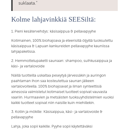
suklaata."
Kolme lahjavinkkiä SEESiltä:
1. Pieni kesätervehdys: käsisaippua & pellavapyyhe
Kotimainen, 100% biohajoava ja eteerisillä öljyillä tuoksutettu
käsisaippua & Lapuan kankureiden pellavapyyhe kauniissa
lahjapaketissa.
2. Hemmottelupaketti saunaan: shampoo, suihkusaippua ja
käsi- ja vartalovoide
Näillä tuotteilla uskaltaa peseytyä järvessäkin ja auringon
paahtaman ihon saa kosteutettua saunan jälkeen
vartalovoiteella. 100% biohajoavat ja ilman synteettisiä
ainesosia valmistetut kotimaiset tuotteet sopivat vauvasta
vaariin. Hurmaavien ja metsäisten tuoksuyhdistelmien vuoksi
kaikki tuotteet sopivat niin naisille kuin miehillekin.
3. Kotiin ja mökille: Käsisaippua, käsi- ja vartalovoide &
pellavapyyhe
Lahja, joka sopii kaikille. Pyyhe sopii käytettäväksi