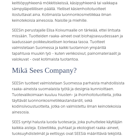
keittiöpyyhkeenä mökkitiskeissä, käsipyyhkeenä tai vaikkapa
sämpyläpellillisen päällä. Ylelliset käsienhoitotuotteet
ilostuttavat aina. Kotimaista luonnonkosmetiikkaa ilman
keinotekoisia ainesosia. Naisille ja miehille.
SEESin perustajalle Elisa Koivumaalle on tärkeää, ettei lintsata
missään. Tuotteiden raaka-aineet ovat biohajoavuudessaan ja
laadussaan poikkeuksellisen korkeaa tasoa. Tuotteet
valmistetaan Suomessa ja kaikki tuotannon ympärillä
tapahtuva muukin työ - kuten verkkosivut, painomateriaalit ja
valokuvat - ovat kotimaista tuotantoa.
Mikä Sees Company?
SEESin tuotteet valmistetaan Suomessa parhaista mahdollisista
raaka-aineista suomalaista työtä ja designia kunnioittaen.
Tuotevalikoimaan kuuluu hiusten- ja ihonhoitotuotteita, jotka
täyttävät luonnonkosmetiikkastandardit, sekä
kodinsiivoustuotteita, jotka on valmistettu ilman keinotekoisia
ainesosia.
SEES syntyi halusta luoda tuotesarja, joka puhuttelee käyttäjän
kaikkia aisteja. Esteetiikka, puhtaat ja ekologiset raaka-aineet,
tuoksuyhdistelmät ja eettisyys ovat SEESiä määrittäviä tekijöitä.