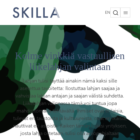
EN
Kolme vinkkiä vastuullisen
liikelahjan valintaan
Lahjan tulisi täyttää ainakin nämä kaksi sille
asetettua tavoitetta: Ilostuttaa lahjan saajaa ja
vahvistaa lahjan antajan ja saajan välistä suhdetta.
Liikelahjan valinnassa tämä voi tuntua jopa
mahdottomalta tehtävältä. Ihmiset ovat erilaisia,
tulevat eri taustoista ja kulttuureista, ovat eri ikäisiä,
nauttivat eri asioista. Kaiken tämän lisäksi yrityksen,
josta lahja ostetaan, tulisi olla arvopohjaltaan