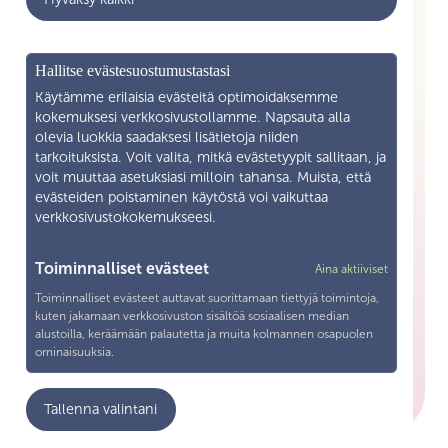
Ajankohtaista
Yritysyhteistyö
Mikä on Skilla ry
Hallitse evästesuostumustastasi
Yhteystiedot
Käytämme erilaisia evästeitä optimoidaksemme
kokemuksesi verkkosivustollamme. Napsauta alla
Liity jäseneksi
olevia luokkia saadaksesi lisätietoja niiden
tarkoituksista. Voit valita, mitkä evästetyypit sallitaan, ja
voit muuttaa asetuksiasi milloin tahansa. Muista, että
Henkilötietojen käsittely
evästeiden poistaminen käytöstä voi vaikuttaa
verkkosivustokokemukseesi.
Tietosuojaseloste
Yhteystiedot
Toiminnalliset evästeet
Aina aktiiviset
Toiminnalliset evästeet auttavat suorittamaan tiettyjä toimintoja,
Snellmaninkatu 19—21 F 13 00170 Helsingfors
kuten jakamaan verkkosivuston sisältöä sosiaalisen median
alustoilla, keräämään palautetta ja muita kolmannen osapuolen
040 571 1038
ominaisuuksia.
toimisto@skillary.fi
Analytiikka
Tallenna valintani
Analyytiikka-evästeitä käytetään ymmärtämään, miten vierailijat