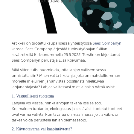
luotettava ja samaistuttava.
Artikkeli on tuotettu kaupallisessa yhteistyössä
Sees Companyn
kanssa. Sees Company järjestää tuoksutyöpajan Skillan
kevätretkellä Kirkkonummella 25.5.2023. Tekstin on kirjoittanut
Sees Companyn perustaja Elisa Koivumaa.
Mitä sitten tulisi huomioida, jotta lahjan valitsemisessa
onnistuttaisiin? Miten valita liikelahja, joka on mahdollisimman
monelle mieluinen ja vahvistaa positiivista mielikuvaa
lahjanantajasta? Lahjaa valitessasi mieti ainakin nämä asiat:
1. Vastuullisesti tuotettua
Lahjalla voi viestiä, minkä arvojen takana itse seisoo.
Kotimainen tuotanto, ekologisuus ja kestävästi tuotetut tuotteet
ovat varma valinta. Kun tavaraa on maailmassa jo liiaksikin, on
tärkeä voida perustella lahjan olemassaolo.
2.
Käyttötavaraa vai kaapintäytettä?