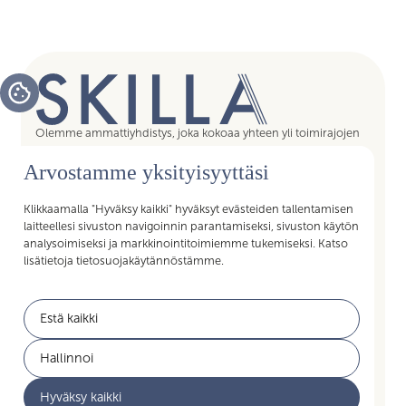
Olemme ammattiyhdistys, joka kokoaa yhteen yli toimirajojen
tukipalvelujen asiantuntijat, assistentit, koordinaattorit,
Arvostamme yksityisyyttäsi
esihenkilöt ja päälliköt – kaikki sujuvan arjen mahdollistajat.
Liittymällä Skillan jäseneksi saat Akavan Erityisalojen liiton
palvelut käyttöösi. Liity Skillaan, liity liittoon!
Klikkaamalla "Hyväksy kaikki" hyväksyt evästeiden tallentamisen
laitteellesi sivuston navigoinnin parantamiseksi, sivuston käytön
analysoimiseksi ja markkinointitoimiemme tukemiseksi. Katso
lisätietoja tietosuojakäytännöstämme.
Pikalinkit
Estä kaikki
Jäsenyys
Akavan Erityisalat
Hallinnoi
Työelämän palvelut
Akava
Hyväksy kaikki
Ajankohtaista
Yritysyhteistyö