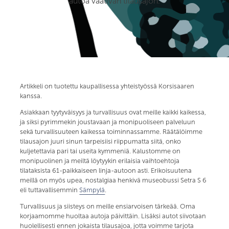
autoa vaativan tilausajon.
Artikkeli on tuotettu kaupallisessa yhteistyössä Korsisaaren
kanssa.
Asiakkaan tyytyväisyys ja turvallisuus ovat meille kaikki kaikessa,
ja siksi pyrimmekin joustavaan ja monipuoliseen palveluun
sekä turvallisuuteen kaikessa toiminnassamme. Räätälöimme
tilausajon juuri sinun tarpeisiisi riippumatta siitä, onko
kuljetettavia pari tai useita kymmeniä. Kalustomme on
monipuolinen ja meiltä löytyykin erilaisia vaihtoehtoja
tilataksista 61-paikkaiseen linja-autoon asti. Erikoisuutena
meillä on myös upea, nostalgiaa henkivä museobussi Setra S 6
eli tuttavallisemmin
Sämpylä
.
Turvallisuus ja siisteys on meille ensiarvoisen tärkeää. Oma
korjaamomme huoltaa autoja päivittäin. Lisäksi autot siivotaan
huolellisesti ennen jokaista tilausajoa, jotta voimme tarjota