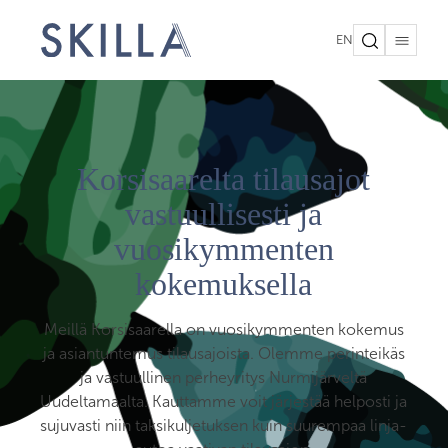
EN
Korsisaarelta tilausajot
vastuullisesti ja
vuosikymmenten
kokemuksella
Meillä Korsisaarella on vuosikymmenten kokemus
ja asiantuntemus tilausajoista. Olemme perinteikäs
ja vastuullinen perheyritys Nurmijärveltä
Uudeltamaalta. Kauttamme voit järjestää helposti ja
sujuvasti niin taksikuljetuksen kuin suurempaa linja-