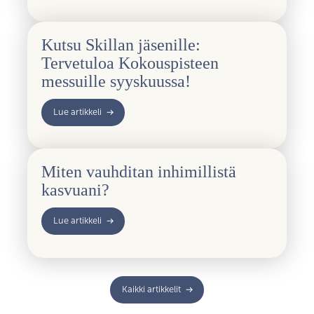
Kutsu Skillan jäsenille:
Tervetuloa Kokouspisteen
messuille syyskuussa!
Lue artikkeli
Miten vauhditan inhimillistä
kasvuani?
Lue artikkeli
Kaikki artikkelit