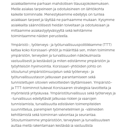
asiakkaillemme parhaan mahdollisen tilausajokokemuksen.
Meille asiakas tarpeineen ja odotuksineen on lähtökohta
kaikelle toiminnalle. Menestyksemme edellytys on tuntea
asiakkaan tarpeet ja täyttää ne parhaamme mukaan. Kysymme
asiakkailta säännöllisesti heidän toiveitaan ja odotuksiaan ja
mittaamme asiakastyytyväisyyttä sekä kehitämme
toimintaamme näiden perusteella.
Ympäristö-, työterveys- ja työturvallisuuspolitiikkamme (TTT)
kattaa koko Korsisaari-yhtiöt ja määrittää sen, miten toimimme
ympäristön, terveyden ja turvallisuuden näkökulmasta
vastuullisesti ja kestävästi ja miten edistämme ympäristön ja
työyhteisön hyvinvointia. Korsisaari-yhtiöiden johto on
sitoutunut ympäristönsuojelun sekä työterveys- ja
työturvallisuustason jatkuvaan parantamiseen sekä
tunnistettujen sitovien velvoitteiden täyttämiseen. Ympäristö-
ja TTT-toiminnot tukevat Korsisaaren strategisia tavoitteita ja
myönteistä yrityskuvaa. Ympäristöturvallisuus sekä työterveys ja
-turvallisuus edellyttävät jatkuvaa riskien ja vaarojen
tunnistamista, turvallisuutta edistävien toimenpiteiden
suunnittelua, parempien työmenetelmien ja -välineiden
kehittämistä sekä toiminnan valvontaa ja seurantaa.
Sitoutumisemme ympäristöön, terveyteen ja turvallisuuteen
auttaa meitä rakentamaan kestävää ja vastuullista