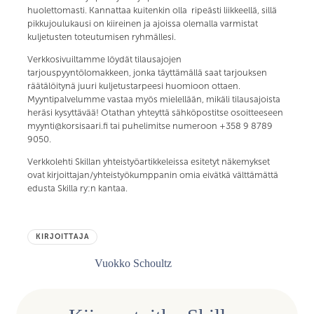
huolettomasti. Kannattaa kuitenkin olla ripeästi liikkeellä, sillä
pikkujoulukausi on kiireinen ja ajoissa olemalla varmistat
kuljetusten toteutumisen ryhmällesi.
Verkkosivuiltamme löydät tilausajojen
tarjouspyyntölomakkeen, jonka täyttämällä saat tarjouksen
räätälöitynä juuri kuljetustarpeesi huomioon ottaen.
Myyntipalvelumme vastaa myös mielellään, mikäli tilausajoista
heräsi kysyttävää! Otathan yhteyttä sähköpostitse osoitteeseen
myynti@korsisaari.fi tai puhelimitse numeroon +358 9 8789
9050.
Verkkolehti Skillan yhteistyöartikkeleissa esitetyt näkemykset
ovat kirjoittajan/yhteistyökumppanin omia eivätkä välttämättä
edusta Skilla ry:n kantaa.
KIRJOITTAJA
Vuokko Schoultz