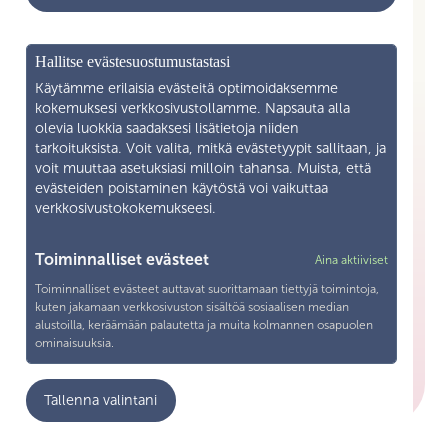
Mikä on Skilla ry
Hallitse evästesuostumustastasi
Yhteystiedot
Käytämme erilaisia evästeitä optimoidaksemme
kokemuksesi verkkosivustollamme. Napsauta alla
Liity jäseneksi
olevia luokkia saadaksesi lisätietoja niiden
tarkoituksista. Voit valita, mitkä evästetyypit sallitaan, ja
voit muuttaa asetuksiasi milloin tahansa. Muista, että
Henkilötietojen käsittely
evästeiden poistaminen käytöstä voi vaikuttaa
verkkosivustokokemukseesi.
Tietosuojaseloste
Yhteystiedot
Toiminnalliset evästeet
Aina aktiiviset
Toiminnalliset evästeet auttavat suorittamaan tiettyjä toimintoja,
Snellmaninkatu 19—21 F 13 00170 Helsingfors
kuten jakamaan verkkosivuston sisältöä sosiaalisen median
alustoilla, keräämään palautetta ja muita kolmannen osapuolen
040 571 1038
ominaisuuksia.
toimisto@skillary.fi
Analytiikka
Tallenna valintani
Analyytiikka-evästeitä käytetään ymmärtämään, miten vierailijat
ovat vuorovaikutuksessa verkkosivuston kanssa. Nämä evästeet