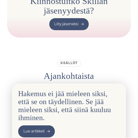
Kiinnostuitko Skillan
jäsenyydestä?
Liity jäseneksi
SISÄLLÖT
Ajankohtaista
Hakemus ei jää mieleen siksi,
että se on täydellinen. Se jää
mieleen siksi, että siinä kuuluu
ihminen.
Lue artikkeli