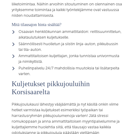
liiketoimintaa. Näihin arvoihin sitoutuminen on olennainen osa
yrityksemme toimintaa ja kaikki työntekijämme ovat vastuussa
niiden noudattamisesta.
Mitä tilausajon hinta sisältää?
Osaavan henkilökunnan ammattitaidon: reittisuunnittelun,
aikataulutuksen kuljetukselle.
Säännöllisesti huolletun ja siistin linja-auton, pikkubussin
tai tila-auton.
Ammattitaitoisen kuljettajan, jonka tunnistaa univormusta
ja nimikyltistä.
Puhelinpalvelu 24/7 mahdollisia muutoksia tai lisätarpeita
varten.
Kuljetukset pikkujouluihin
Korsisaarelta
Pikkujoulukausi lähestyy vääjäämättä ja nyt käsillä onkin viime
hetket varmistaa kuljetukset esimerkiksi työpaikan tai
harrastusryhmän pikkujoulumenoja varten! Jätä stressi
romukoppaan ja anna ammattitaitoisen myyntipalvelumme ja
kuljettajiemme huolehtia siitä, että tilausajo vastaa kaikkia
odotuksianne ja pikkujouluja päästään viettämään