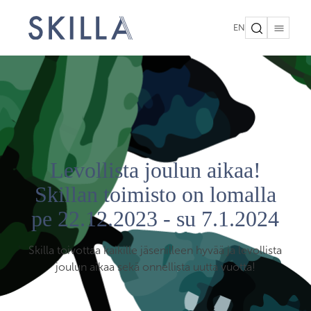
EN
Levollista joulun aikaa!
Skillan toimisto on lomalla
pe 22.12.2023 - su 7.1.2024
Skilla toivottaa kaikille jäsenilleen hyvää ja levollista
joulun aikaa sekä onnellista uutta vuotta!