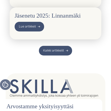
Jäsenetu 2025: Linnanmäki
Lue artikkeli
Kaikki artikkelit
Olemme ammattiyhdistys, joka kokoaa yhteen yli toimirajojen
tukipalvelujen asiantuntijat, assistentit, koordinaattorit,
Arvostamme yksityisyyttäsi
esihenkilöt ja päälliköt – kaikki sujuvan arjen mahdollistajat.
Liittymällä Skillan jäseneksi saat Akavan Erityisalojen liiton