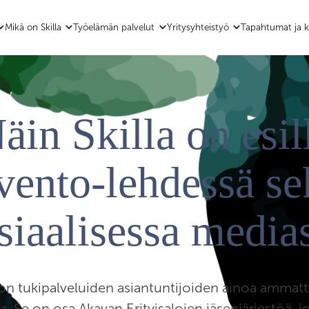
Mikä on Skilla
Työelämän palvelut
Yritysyhteistyö
Tapahtumat ja k
äin Skilla on esil
vento-lehdessä se
siaalisessa media
y on tukipalveluiden asiantuntijoiden ainoa ammatt
 Se on osa Akavan Erityisalojen jäsenjärjestöä, j