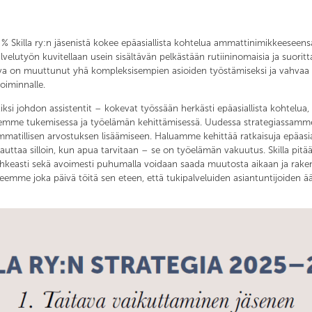
killa ry:n jäsenistä kokee epäasiallista kohtelua ammattinimikkeeseensä 
palvelutyön kuvitellaan usein sisältävän pelkästään rutiininomaisia ja suorit
a on muuttunut yhä kompleksisempien asioiden työstämiseksi ja vahvaa asi
oiminnalle.
 johdon assistentit – kokevat työssään herkästi epäasiallista kohtelua, k
temme tukemisessa ja työelämän kehittämisessä. Uudessa strategiassamme o
llisen arvostuksen lisäämiseen. Haluamme kehittää ratkaisuja epäasialli
uttaa silloin, kun apua tarvitaan – se on työelämän vakuutus. Skilla pitää
 rohkeasti sekä avoimesti puhumalla voidaan saada muutosta aikaan ja ra
eemme joka päivä töitä sen eteen, että tukipalveluiden asiantuntijoiden ä