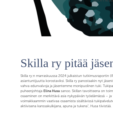
Skilla ry pitää jäse
Skilla ry:n marraskuussa 2024 julkaistun tutkimusraportin 
asiantuntijuutta korostaviksi. Skilla ry panostaakin nyt jäs
vahva edunvalvoja ja jäsentemme monipuolinen tuki. Tukipal
puheenjohtaja
Elina Husa
sanoo. Skillan tavoitteena on toimi
osaaminen on merkittävä asia nykypäivän työelämässä – ja t
voimakkaammin vaativaa osaamista sisältävissä tukipalvel
aktiivisena kanssakulkijana, apuna ja tukena", Husa tiivistää.