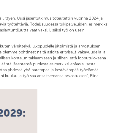
liittyen. Uusi jäsentutkimus toteutettiin vuonna 2024 ja
tavia työtehtäviä. Todellisuudessa tukipalveluiden, esimerkiksi
antuntijuutta vaativaksi. Lisäksi työ on usein
uten vähättelyä, ulkopuolelle jättämistä ja arvostuksen
lemme pohtineet näitä asioita erityisellä vakavuudella ja
sen kohtelun taklaamiseen ja siihen, että lopputuloksena
 ääntä jäsentensä puolesta esimerkiksi epäasiallisesta
kentaa yhdessä yhä parempaa ja kestävämpää työelämää.
äni kuuluu ja työ saa ansaitsemansa arvostuksen", Elina