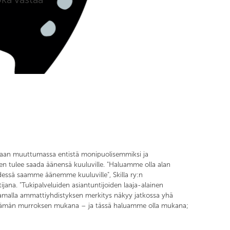
 vaan muuttumassa entistä monipuolisemmiksi ja
den tulee saada äänensä kuuluville. "Haluamme olla alan
essä saamme äänemme kuuluville", Skilla ry:n
jana. "Tukipalveluiden asiantuntijoiden laaja-alainen
 Samalla ammattiyhdistyksen merkitys näkyy jatkossa yhä
öelämän murroksen mukana – ja tässä haluamme olla mukana;