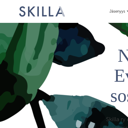
Jäsenyys
N
E
so
Skilla r
Suomessa.