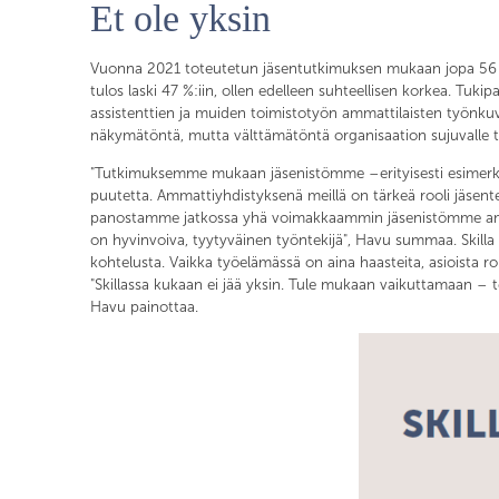
Et ole yksin
Vuonna 2021 toteutetun jäsentutkimuksen mukaan jopa 56 % S
tulos laski 47 %:iin, ollen edelleen suhteellisen korkea. Tuki
assistenttien ja muiden toimistotyön ammattilaisten työnkuv
näkymätöntä, mutta välttämätöntä organisaation sujuvalle t
"Tutkimuksemme mukaan jäsenistömme –erityisesti esimerkiksi
puutetta. Ammattiyhdistyksenä meillä on tärkeä rooli jäsen
panostamme jatkossa yhä voimakkaammin jäsenistömme ammati
on hyvinvoiva, tyytyväinen työntekijä", Havu summaa. Skilla a
kohtelusta. Vaikka työelämässä on aina haasteita, asioista
"Skillassa kukaan ei jää yksin. Tule mukaan vaikuttamaan – t
Havu painottaa.