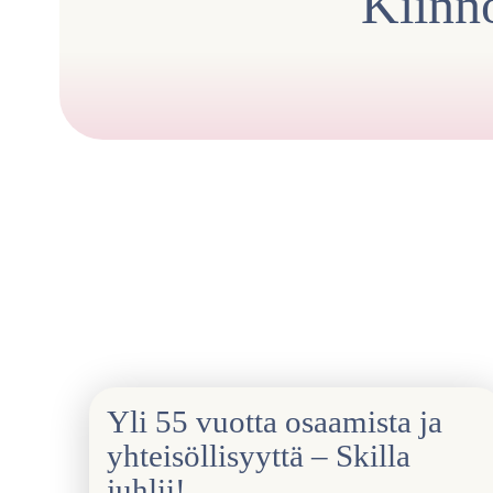
Kiinno
Yli 55 vuotta osaamista ja
yhteisöllisyyttä – Skilla
juhlii!