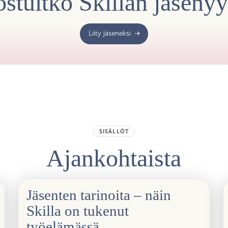
stuitko Skillan jäseny
Liity jäseneksi
SISÄLLÖT
Ajankohtaista
Jäsenten tarinoita – näin
Skilla on tukenut
työelämässä