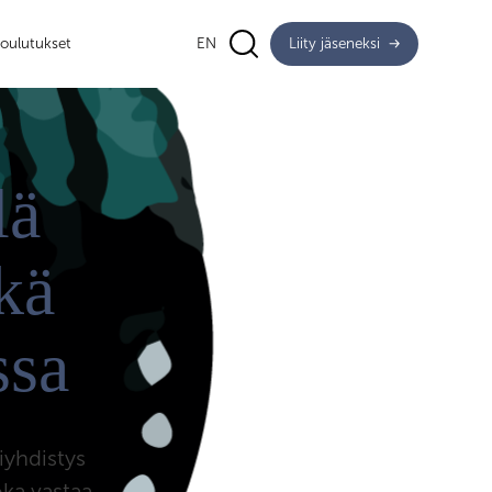
oulutukset
EN
Liity jäseneksi
lä
kä
ssa
iyhdistys
oka vastaa