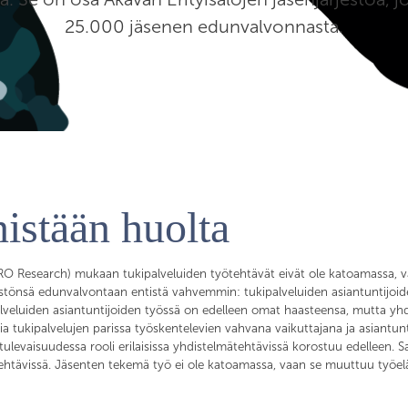
25.000 jäsenen edunvalvonnasta.
nistään huolta
(IRO Research) mukaan tukipalveluiden työtehtävät eivät ole katoamassa,
enistönsä edunvalvontaan entistä vahvemmin: tukipalveluiden asiantuntijoi
veluiden asiantuntijoiden työssä on edelleen omat haasteensa, mutta yhd
a tukipalvelujen parissa työskentelevien vahvana vaikuttajana ja asiantunti
ulevaisuudessa rooli erilaisissa yhdistelmätehtävissä korostuu edelleen.
utehtävissä. Jäsenten tekemä työ ei ole katoamassa, vaan se muuttuu ty