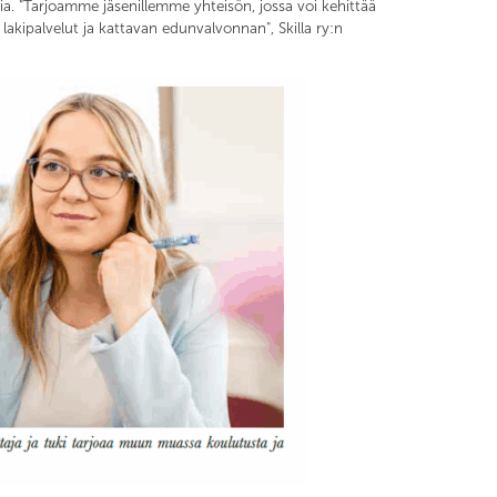
a. "Tarjoamme jäsenillemme yhteisön, jossa voi kehittää
akipalvelut ja kattavan edunvalvonnan", Skilla ry:n