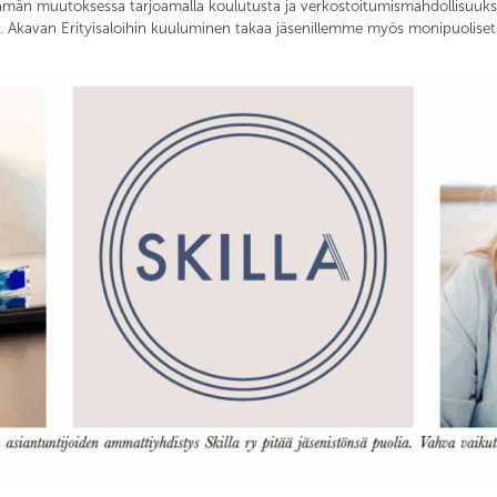
lämän muutoksessa tarjoamalla koulutusta ja verkostoitumismahdollisuuksi
. Akavan Erityisaloihin kuuluminen takaa jäsenillemme myös monipuoliset l