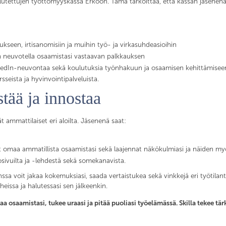
koulutettujen työttömyyskassa Erkoon. Tämä tarkoittaa, että kassan jäsenen
kseen, irtisanomisiin ja muihin työ- ja virkasuhdeasioihin
n neuvotella osaamistasi vastaavan palkkauksen
nkedIn-neuvontaa sekä koulutuksia työnhakuun ja osaamisen kehittämisee
rsseista ja hyvinvointipalveluista.
stää ja innostaa
t ammattilaiset eri aloilta. Jäsenenä saat:
tät omaa ammatillista osaamistasi sekä laajennat näkökulmiasi ja näiden
osivuilta ja -lehdestä sekä somekanavista.
sa voit jakaa kokemuksiasi, saada vertaistukea sekä vinkkejä eri työtilant
heissa ja halutessasi sen jälkeenkin.
staa osaamistasi, tukee uraasi ja pitää puoliasi työelämässä. Skilla tekee tä