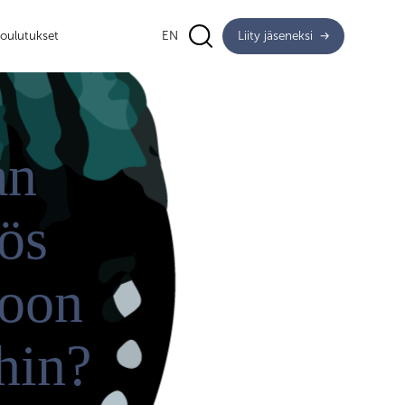
oulutukset
EN
Liity jäseneksi
an
ös
koon
hin?