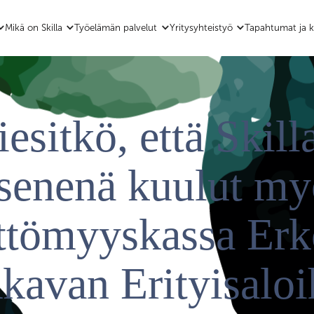
Mikä on Skilla
Työelämän palvelut
Yritysyhteistyö
Tapahtumat ja k
iesitkö, että Skill
äsenenä kuulut my
ttömyyskassa Er
Akavan Erityisaloi