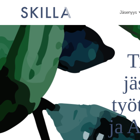
Jäsenyys
T
j
työ
ja 