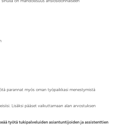
ä sinulla on mahdollisuus ansiosidonnaiseen
n
 myötä parannat myös oman työpaikkasi menestymistä
eisiisi. Lisäksi pääset vaikuttamaan alan arvostuksen
rkeää työtä tukipalveluiden asiantuntijoiden ja assistenttien