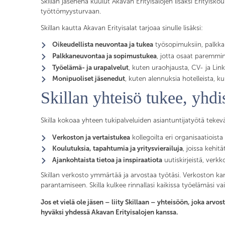
Skillan jäsenenä kuulut Akavan Erityisalojen lisäksi Erityis
työttömyysturvaan.
Skillan kautta Akavan Erityisalat tarjoaa sinulle lisäksi:
Oikeudellista neuvontaa ja tukea
työsopimuksiin, palkkau
Palkkaneuvontaa ja sopimustukea
, jotta osaat paremmi
Työelämä- ja urapalvelut
, kuten uraohjausta, CV- ja Li
Monipuoliset jäsenedut
, kuten alennuksia hotelleista, ku
Skillan yhteisö tukee, yhdi
Skilla kokoaa yhteen tukipalveluiden asiantuntijatyötä tekevä
Verkoston ja vertaistukea
kollegoilta eri organisaatioista
Koulutuksia, tapahtumia ja yritysvierailuja
, joissa kehi
Ajankohtaista tietoa ja inspiraatiota
uutiskirjeistä, verkk
Skillan verkosto ymmärtää ja arvostaa työtäsi. Verkoston kans
parantamiseen. Skilla kulkee rinnallasi kaikissa työelämäsi vai
Jos et vielä ole jäsen – liity Skillaan – yhteisöön, joka arvo
hyväksi yhdessä Akavan Erityisalojen kanssa.