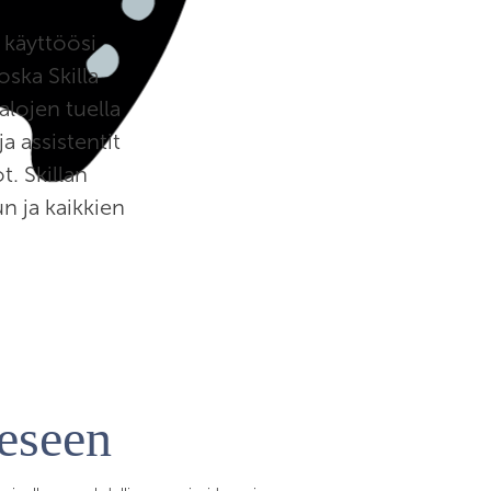
t käyttöösi
oska Skilla
alojen tuella
ja assistentit
. Skillan
n ja kaikkien
eeseen