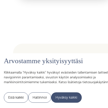
Arvostamme yksityisyyttäsi
Olemme ammattiyhdistys, joka kokoaa yhteen yli toimirajoje
Klikkaamalla "Hyväksy kaikki" hyväksyt evästeiden tallentamisen laitteel
asiantuntijat, assistentit, koordinaattorit, esihenkilöt ja pääll
navigoinnin parantamiseksi, sivuston käytön analysoimiseksi ja
sujuvan arjen mahdollistajat. Liittymällä Skillan jäseneksi saa
markkinointitoimiemme tukemiseksi. Katso lisätietoja tietosuojakäytä
Akavan Erityisalojen liiton palvelut käyttöösi. Liity Skillaan, lii
Estä kaikki
Hallinnoi
Hyväksy kaikki