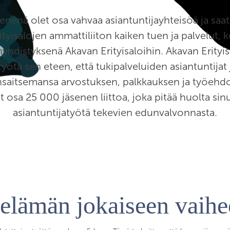
senenä olet osa vahvaa asiantuntijayhteisöä ja saa
tyisalojen ammattiliiton kaiken tuen ja palvelut, k
yhdistyksenä Akavan Erityisaloihin. Akavan Erityis
työtä sen eteen, että tukipalveluiden asiantuntijat 
nsaitsemansa arvostuksen, palkkauksen ja työehdot
t osa 25 000 jäsenen liittoa, joka pitää huolta sinu
asiantuntijatyötä tekevien edunvalvonnasta.
öelämän jokaiseen vaih