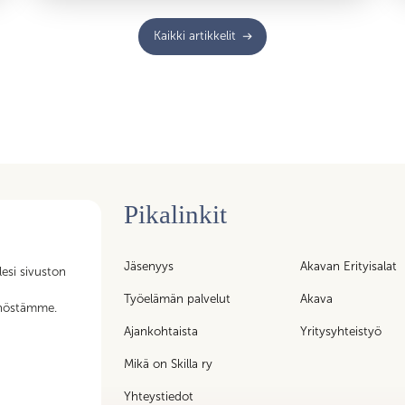
Kaikki artikkelit
Pikalinkit
n tukipalvelujen
Jäsenyys
Akavan Erityisalat
lesi sivuston
iköt – kaikki
t
Työelämän palvelut
Akava
nnöstämme.
ty liittoon!
Ajankohtaista
Yritysyhteistyö
Mikä on Skilla ry
Yhteystiedot