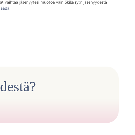
uat vaihtaa jäsenyytesi muotoa vain Skilla ry:n jäsenyydestä
täältä.
ydestä?