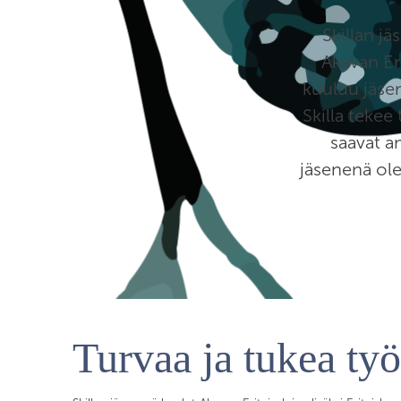
Skillan jä
Akavan Eri
kuuluu jäsen
Skilla tekee 
saavat a
jäsenenä ole
Turvaa ja tukea ty