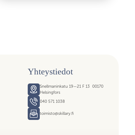
Yhteystiedot
Snellmaninkatu 19—21 F 13 00170
Helsingfors
040 571 1038
toimisto@skillary.fi