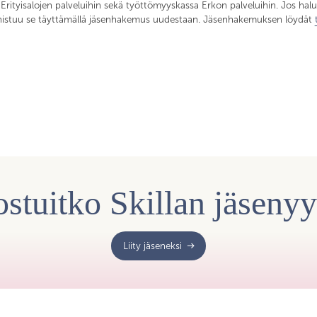
 Erityisalojen palveluihin sekä työttömyyskassa Erkon palveluihin. Jos hal
nnistuu se täyttämällä jäsenhakemus uudestaan. Jäsenhakemuksen löydät
stuitko Skillan jäseny
Liity jäseneksi