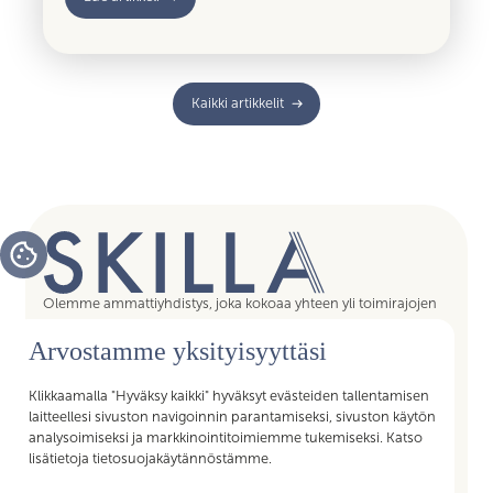
Kaikki artikkelit
Olemme ammattiyhdistys, joka kokoaa yhteen yli toimirajojen
tukipalvelujen asiantuntijat, assistentit, koordinaattorit,
Arvostamme yksityisyyttäsi
esihenkilöt ja päälliköt – kaikki sujuvan arjen mahdollistajat.
Liittymällä Skillan jäseneksi saat Akavan Erityisalojen liiton
palvelut käyttöösi. Liity Skillaan, liity liittoon!
Klikkaamalla "Hyväksy kaikki" hyväksyt evästeiden tallentamisen
laitteellesi sivuston navigoinnin parantamiseksi, sivuston käytön
analysoimiseksi ja markkinointitoimiemme tukemiseksi. Katso
lisätietoja tietosuojakäytännöstämme.
Pikalinkit