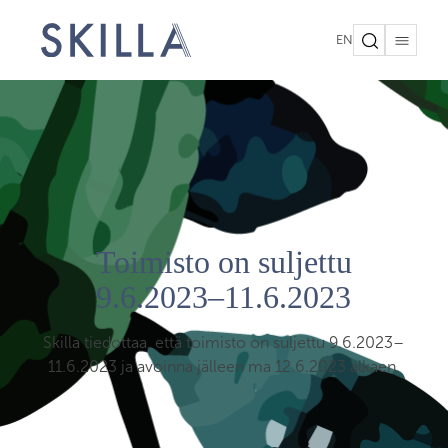
EN
Toimisto on suljettu
9.6.2023–11.6.2023
Skilla tiedottaa, että toimisto on suljettu 9.6.2023–
11.6.2023 ja avoinna jälleen ma 12.6.2023 alkaen.