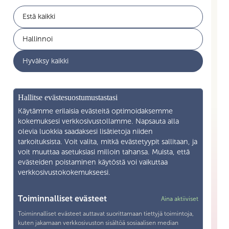
Estä kaikki
Jäsenyys
Akavan Erityisalat
Hallinnoi
Työelämän palvelut
Akava
Hyväksy kaikki
Ajankohtaista
Yritysyhteistyö
Mikä on Skilla ry
Hallitse evästesuostumustastasi
Yhteystiedot
Käytämme erilaisia evästeitä optimoidaksemme
kokemuksesi verkkosivustollamme. Napsauta alla
olevia luokkia saadaksesi lisätietoja niiden
Liity jäseneksi
tarkoituksista. Voit valita, mitkä evästetyypit sallitaan, ja
voit muuttaa asetuksiasi milloin tahansa. Muista, että
Henkilötietojen käsittely
evästeiden poistaminen käytöstä voi vaikuttaa
verkkosivustokokemukseesi.
Tietosuojaseloste
Yhteystiedot
Toiminnalliset evästeet
Aina aktiiviset
Toiminnalliset evästeet auttavat suorittamaan tiettyjä toimintoja,
Snellmaninkatu 19—21 F 13 00170 Helsingfors
kuten jakamaan verkkosivuston sisältöä sosiaalisen median