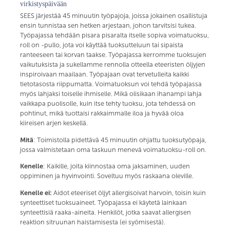
virkistyspäivään
SEES järjestää 45 minuutin työpajoja, joissa jokainen osallistuja
ensin tunnistaa sen hetken arjestaan, johon tarvitsisi tukea.
Työpajassa tehdään pisara pisaralta itselle sopiva voimatuoksu,
roll on -pullo, jota voi käyttää tuoksutteluun tai sipaista
ranteeseen tai korvan taakse. Työpajassa kerromme tuoksujen
vaikutuksista ja sukellamme rennolla otteella eteeristen öljyjen
inspiroivaan maailaan. Työpajaan ovat tervetulleita kaikki
tietotasosta riippumatta. Voimatuoksun voi tehdä työpajassa
myös lahjaksi toiselle ihmiselle. Mikä olisikaan ihanampi lahja
vaikkapa puolisolle, kuin itse tehty tuoksu, jota tehdessä on
pohtinut, mikä tuottaisi rakkaimmalle iloa ja hyvää oloa
kiireisen arjen keskellä.
Mitä
: Toimistolla pidettävä 45 minuutin ohjattu tuoksutyöpaja,
jossa valmistetaan oma taskuun menevä voimatuoksu-roll on.
Kenelle
: Kaikille, joita kiinnostaa oma jaksaminen, uuden
oppiminen ja hyvinvointi. Soveltuu myös raskaana oleville.
Kenelle ei:
Aidot eteeriset öljyt allergisoivat harvoin, toisin kuin
synteettiset tuoksuaineet. Työpajassa ei käytetä lainkaan
synteettisiä raaka-aineita. Henkilöt, jotka saavat allergisen
reaktion sitruunan haistamisesta (ei syömisestä).