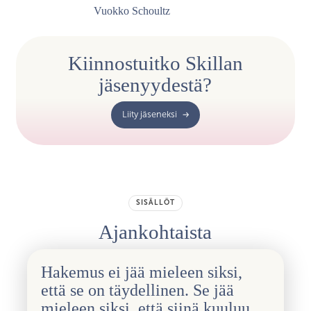
Vuokko Schoultz
Kiinnostuitko Skillan
jäsenyydestä?
Liity jäseneksi
SISÄLLÖT
Ajankohtaista
Hakemus ei jää mieleen siksi,
että se on täydellinen. Se jää
mieleen siksi, että siinä kuuluu