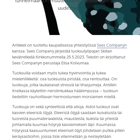
tunnelmaan on muuten vaikea jälkeenpäin päästä
uudestaan.
Artikkeli on tuotettu kaupallisessa yhteistyössä
Sees Companyn
kanssa. Sees Company järjestää tuoksutyöpajan Skillan
kevätretkellä Kirkkonummella 25.5.2023. Tekstin on kirjoittanut
Sees Companyn perustaja Elisa Koivumaa.
Tuoksuilla voidaan myös tukea hyvinvointia ja tukea
mielenliikkeitä: osa tuoksuista piristää, osa rentouttaa. On
tuoksuja, jotka laukaisevat stressiä tai lihasjumeja. Antiikin
Kreikassa käytettiin nerolinkukkaa hääkimpussa – tuoksun
tiedettiin rauhoittavan hermostuneen morsiamen mieltä.
Tuoksuja on sekä synteettisiä että aitoja. Aidot tuoksut ovat
kasvien eteerisiä öljyjä. Eteerisiä öljyjä saadaan kuivatuista tai
tuoreista puumateriaaleista, mausteista, kukista tai yrteistä
johtamalla kuumaa höyryä kasviaineksen läpi. Kuumassa
höyryssä kaasuuntuneet eteeriset öljyt johdetaan putkia pitkin
keräysastioihin, joissa tisle viilennetään ja nesteytetään.