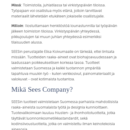
Missä
: Toimistolla, juhlatilassa tai virkistyspäivän tiloissa.
Työpajaan voi osallistua myös etänä, jolloin tarvittavat
materiaalit lähetetään etukäteen jokaiselle osallistujalle.
Milloin
: Ilostuttamaan henkilöstöä lounastunnilla tai työpäivän
jälkeen toimiston tiloissa. Virkistyspäivän yhteydessä,
pikkujoulujen tai muun juhlan yhteydessä esimerkiksi
tilaisuuden alussa.
SEESin perustajalle Elisa Koivumaalle on tärkeää, ettei lintsata
missään. Tuotteiden raaka-aineet ovat biohajoavuudessaan ja
laadussaan poikkeuksellisen korkeaa tasoa. Tuotteet
valmistetaan Suomessa ja kaikki tuotannon ympärillä
tapahtuva muukin työ - kuten verkkosivut, painomateriaalit ja
valokuvat - ovat kotimaista tuotantoa.
Mikä Sees Company?
SEESin tuotteet valmistetaan Suomessa parhaista mahdollisista
raaka-aineista suomalaista työtä ja designia kunnioittaen.
Tuotevalikoimaan kuuluu hiusten- ja ihonhoitotuotteita, jotka
täyttävät luonnonkosmetiikkastandardit, sekä
kodinsiivoustuotteita, jotka on valmistettu ilman keinotekoisia
ainesosia.