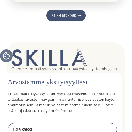
Kaikki artikkelit
Olemme ammattiyhdistys, joka kokoaa yhteen yli toimirajojen
tukipalvelujen asiantuntijat, assistentit, koordinaattorit,
esihenkilöt ja päälliköt – kaikki sujuvan arjen mahdollistajat.
Arvostamme yksityisyyttäsi
Liittymällä Skillan jäseneksi saat Akavan Erityisalojen liiton
palvelut käyttöösi. Liity Skillaan, liity liittoon!
Klikkaamalla "Hyväksy kaikki" hyväksyt evästeiden tallentamisen
laitteellesi sivuston navigoinnin parantamiseksi, sivuston käytön
analysoimiseksi ja markkinointitoimiemme tukemiseksi. Katso
lisätietoja tietosuojakäytännöstämme.
Pikalinkit
Estä kaikki
Jäsenyys
Akavan Erityisalat