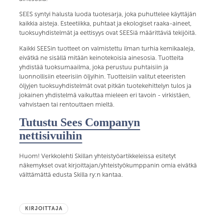
SEES syntyi halusta luoda tuotesarja, joka puhuttelee käyttäjän
kaikkia aisteja. Esteetiikka, puhtaat ja ekologiset raaka-aineet,
tuoksuyhdistelmät ja eettisyys ovat SEESiä määrittäviä tekijöitä.
Kaikki SEESin tuotteet on valmistettu ilman turhia kemikaaleja,
eivätkä ne sisällä mitään keinotekoisia ainesosia. Tuotteita
yhdistää tuoksumaailma, joka perustuu puhtaisiin ja
luonnollisiin eteerisiin öljyihin. Tuotteisiin valitut eteeristen
öljyjen tuoksuyhdistelmät ovat pitkän tuotekehittelyn tulos ja
jokainen yhdistelmä vaikuttaa mieleen eri tavoin - virkistäen,
vahvistaen tai rentouttaen mieltä.
Tutustu Sees Companyn
nettisivuihin
Huom! Verkkolehti Skillan yhteistyöartikkeleissa esitetyt
näkemykset ovat kirjoittajan/yhteistyökumppanin omia eivätkä
välttämättä edusta Skilla ry:n kantaa.
KIRJOITTAJA