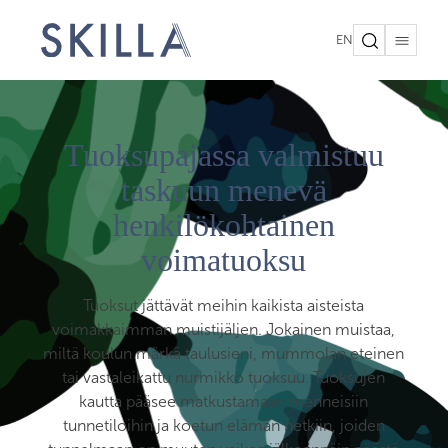
EN
Tuoksupajassa valmistuu
taskuun menevä
henkilökohtainen
voimatuoksu
Tuoksut jättävät meihin kaikista aisteista
voimakkaimman muistijäljen. Jokainen muistaa,
miltä koulun märkä taulusieni, mummolan eteinen
tai vastaleikattu nurmikko tuoksuu. Tuoksujen
kautta pääsee matkustamaan menneisiin
tunnetiloihin ja koetun elämän hetkiin, joiden