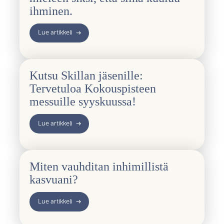
ihminen.
Lue artikkeli
Kutsu Skillan jäsenille:
Tervetuloa Kokouspisteen
messuille syyskuussa!
Lue artikkeli
Miten vauhditan inhimillistä
kasvuani?
Lue artikkeli