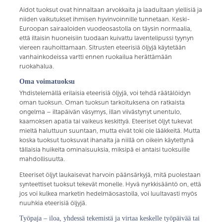
Aidot tuoksut ovat hinnaltaan arvokkaita ja laadultaan ylellisiä ja
niiden vaikutukset ihmisen hyvinvoinnille tunnetaan. Keski-
Euroopan sairaaloiden vuodeosastolla on täysin normaalia,
että iltaisin huoneisiin tuodaan kuivattu laventelipussi tyynyn
viereen rauhoittamaan. Sitrusten eteerisiä öljyjä käytetään
vanhainkodeissa vartti ennen ruokailua herättämään
ruokahalua.
Oma voimatuoksu
Yhdistelemällä erilaisia eteerisiä öljyjä, voi tehdä räätälöidyn
oman tuoksun. Oman tuoksun tarkoituksena on ratkaista
ongelma – iltapäivän väsymys, illan viivästynyt unentulo,
kaamoksen apatia tai vaikeus keskittyä. Eteeriset öljyt tukevat
mieltä haluttuun suuntaan, mutta eivät toki ole lääkkeitä. Mutta
koska tuoksut tuoksuvat ihanalta ja niillä on oikein käytettynä
tällaisia huikeita ominaisuuksia, miksipä ei antaisi tuoksuille
mahdollisuutta.
Eteeriset öljyt laukaisevat harvoin päänsärkyjä, mitä puolestaan
synteettiset tuoksut tekevät monelle. Hyvä nyrkkisääntö on, että
jos voi kulkea marketin hedelmäosastolla, voi luultavasti myös
nuuhkia eteerisiä öljyjä.
Työpaja – iloa, yhdessä tekemistä ja virtaa keskelle työpäivää tai