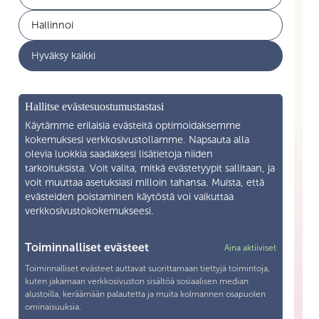
Hallinnoi
Työelämän palvelut
Akava
Hyväksy kaikki
Ajankohtaista
Yritysyhteistyö
Mikä on Skilla ry
Hallitse evästesuostumustastasi
Yhteystiedot
Käytämme erilaisia evästeitä optimoidaksemme
kokemuksesi verkkosivustollamme. Napsauta alla
Liity jäseneksi
olevia luokkia saadaksesi lisätietoja niiden
tarkoituksista. Voit valita, mitkä evästetyypit sallitaan, ja
voit muuttaa asetuksiasi milloin tahansa. Muista, että
Henkilötietojen käsittely
evästeiden poistaminen käytöstä voi vaikuttaa
verkkosivustokokemukseesi.
Tietosuojaseloste
Yhteystiedot
Toiminnalliset evästeet
Aina aktiiviset
Toiminnalliset evästeet auttavat suorittamaan tiettyjä toimintoja,
Snellmaninkatu 19—21 F 13 00170 Helsingfors
kuten jakamaan verkkosivuston sisältöä sosiaalisen median
alustoilla, keräämään palautetta ja muita kolmannen osapuolen
040 571 1038
ominaisuuksia.