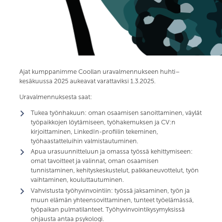
Ajat kumppanimme Coollan uravalmennukseen huhti–
kesäkuussa 2025 aukeavat varattaviksi 1.3.2025.
Uravalmennuksesta saat:
Tukea työnhakuun: oman osaamisen sanoittaminen, väylät
työpaikkojen löytämiseen, työhakemuksen ja CV:n
kirjoittaminen, LinkedIn-profiilin tekeminen,
työhaastatteluihin valmistautuminen.
Apua urasuunnitteluun ja omassa työssä kehittymiseen:
omat tavoitteet ja valinnat, oman osaamisen
tunnistaminen, kehityskeskustelut, palkkaneuvottelut, työn
vaihtaminen, kouluttautuminen.
Vahvistusta työhyvinvointiin: työssä jaksaminen, työn ja
muun elämän yhteensovittaminen, tunteet työelämässä,
työpaikan pulmatilanteet. Työhyvinvointikysymyksissä
ohjausta antaa psykologi.