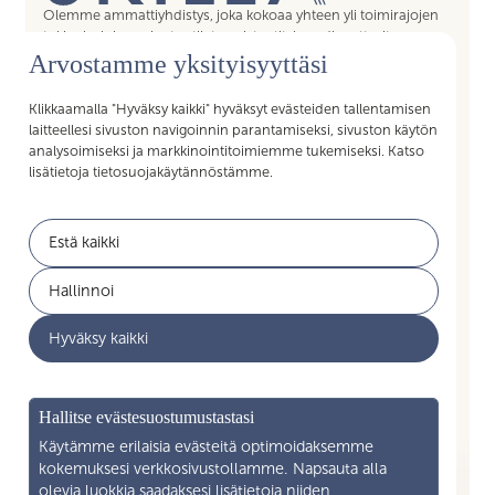
Olemme ammattiyhdistys, joka kokoaa yhteen yli toimirajojen
tukipalvelujen asiantuntijat, assistentit, koordinaattorit,
Arvostamme yksityisyyttäsi
esihenkilöt ja päälliköt – kaikki sujuvan arjen mahdollistajat.
Liittymällä Skillan jäseneksi saat Akavan Erityisalojen liiton
palvelut käyttöösi. Liity Skillaan, liity liittoon!
Klikkaamalla "Hyväksy kaikki" hyväksyt evästeiden tallentamisen
laitteellesi sivuston navigoinnin parantamiseksi, sivuston käytön
analysoimiseksi ja markkinointitoimiemme tukemiseksi. Katso
lisätietoja tietosuojakäytännöstämme.
Pikalinkit
Estä kaikki
Jäsenyys
Akavan Erityisalat
Hallinnoi
Työelämän palvelut
Akava
Hyväksy kaikki
Ajankohtaista
Yritysyhteistyö
Mikä on Skilla ry
Hallitse evästesuostumustastasi
Yhteystiedot
Käytämme erilaisia evästeitä optimoidaksemme
kokemuksesi verkkosivustollamme. Napsauta alla
Liity jäseneksi
olevia luokkia saadaksesi lisätietoja niiden