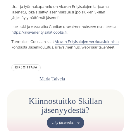
Ura- ja työnhakupalvelu on Akavan Erityisalojen tarjoama
jäsenetu, joka sisältyy jäsenmaksuusi (poislukien Skillan
järjestäytymättömät jäsenet).
Lue lisää ja varaa aika Coollan uravalmennukseen osoitteessa
https://akavanerityisalat.coolla.fi
.
Tunnukset Coollaan saat
Akavan Erityisalojen verkkoasioinnista
kohdasta Jäsenkoulutus, uravalmennus, webinaaritallenteet.
KIRJOITTAJA
Maria Talvela
Kiinnostuitko Skillan
jäsenyydestä?
Liity jäseneksi