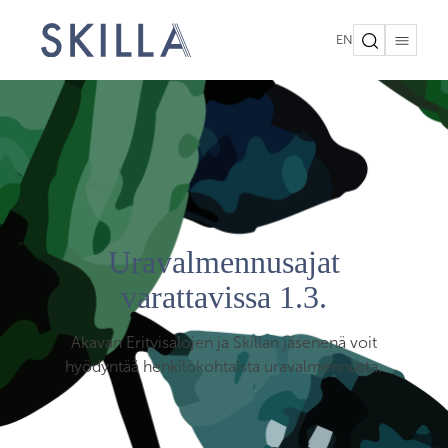
EN
Uravalmennusajat
varattavissa 1.3.
Akavan Erityisalojen ja Skillan jäsenenä voit
hyödyntää henkilökohtaista uravalmennusta.