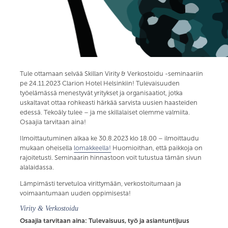
Tule ottamaan selvää Skillan Virity & Verkostoidu -seminaariin
pe 24.11.2023 Clarion Hotel Helsinkiin! Tulevaisuuden
työelämässä menestyvät yritykset ja organisaatiot, jotka
uskaltavat ottaa rohkeasti härkää sarvista uusien haasteiden
edessä. Tekoäly tulee – ja me skillalaiset olemme valmiita.
Osaajia tarvitaan aina!
Ilmoittautuminen alkaa ke 30.8.2023 klo 18.00 – ilmoittaudu
mukaan oheisella
lomakkeella!
Huomioithan, että paikkoja on
rajoitetusti. Seminaarin hinnastoon voit tutustua tämän sivun
alalaidassa.
Lämpimästi tervetuloa virittymään, verkostoitumaan ja
voimaantumaan uuden oppimisesta!
Virity & Verkostoidu
Osaajia tarvitaan aina: Tulevaisuus, työ ja asiantuntijuus