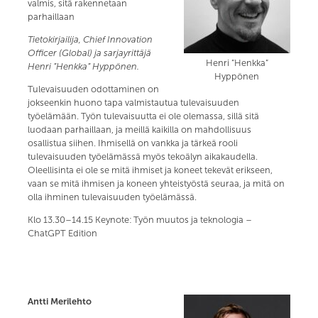
valmis, sitä rakennetaan
parhaillaan
Tietokirjailija, Chief Innovation
Officer (Global) ja sarjayrittäjä
Henri ”Henkka”
Henri ”Henkka” Hyppönen.
Hyppönen
Tulevaisuuden odottaminen on
jokseenkin huono tapa valmistautua tulevaisuuden
työelämään. Työn tulevaisuutta ei ole olemassa, sillä sitä
luodaan parhaillaan, ja meillä kaikilla on mahdollisuus
osallistua siihen. Ihmisellä on vankka ja tärkeä rooli
tulevaisuuden työelämässä myös tekoälyn aikakaudella.
Oleellisinta ei ole se mitä ihmiset ja koneet tekevät erikseen,
vaan se mitä ihmisen ja koneen yhteistyöstä seuraa, ja mitä on
olla ihminen tulevaisuuden työelämässä.
Klo 13.30–14.15 Keynote: Työn muutos ja teknologia –
ChatGPT Edition
Antti Merilehto