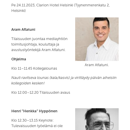
Pe 24.11.2023, Clarion Hotel Helsinki (Tyynenmerenkatu 2,
Helsinki)
Aram Aflatuni
Tilaisuuden juontaa mediayhtiön
toimitusjohtaja, kouluttaja ja
avustustyöntekijä Aram Aflatuni.
Ohjelma
Aram Aflatuni.
Klo 11–11.45 Kollegalounas
Nauti ravitseva lounas (kala/kasvis) ja virittäydy päivän aiheisiin
kollegoiden kesken!
Klo 12.00–12.20 Tilaisuuden avaus
Henri ”Henkka” Hyppönen
Klo 12.30–13.15 Keynote:
Tulevaisuuden työelämä ei ole