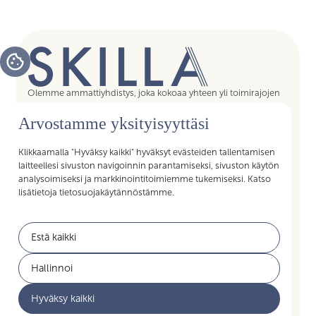
Olemme ammattiyhdistys, joka kokoaa yhteen yli toimirajojen
tukipalvelujen asiantuntijat, assistentit, koordinaattorit,
Arvostamme yksityisyyttäsi
esihenkilöt ja päälliköt – kaikki sujuvan arjen mahdollistajat.
Liittymällä Skillan jäseneksi saat Akavan Erityisalojen liiton
palvelut käyttöösi. Liity Skillaan, liity liittoon!
Klikkaamalla "Hyväksy kaikki" hyväksyt evästeiden tallentamisen
laitteellesi sivuston navigoinnin parantamiseksi, sivuston käytön
analysoimiseksi ja markkinointitoimiemme tukemiseksi. Katso
lisätietoja tietosuojakäytännöstämme.
Pikalinkit
Estä kaikki
Jäsenyys
Akavan Erityisalat
Hallinnoi
Työelämän palvelut
Akava
Hyväksy kaikki
Ajankohtaista
Yritysyhteistyö