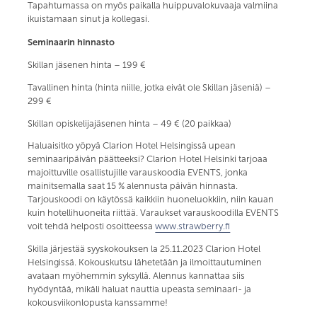
Tapahtumassa on myös paikalla huippuvalokuvaaja valmiina
ikuistamaan sinut ja kollegasi.
Seminaarin hinnasto
Skillan jäsenen hinta – 199 €
Tavallinen hinta (hinta niille, jotka eivät ole Skillan jäseniä) –
299 €
Skillan opiskelijajäsenen hinta – 49 € (20 paikkaa)
Haluaisitko yöpyä Clarion Hotel Helsingissä upean
seminaaripäivän päätteeksi? Clarion Hotel Helsinki tarjoaa
majoittuville osallistujille varauskoodia EVENTS, jonka
mainitsemalla saat 15 % alennusta päivän hinnasta.
Tarjouskoodi on käytössä kaikkiin huoneluokkiin, niin kauan
kuin hotellihuoneita riittää. Varaukset varauskoodilla EVENTS
voit tehdä helposti osoitteessa
www.strawberry.fi
Skilla järjestää syyskokouksen la 25.11.2023 Clarion Hotel
Helsingissä. Kokouskutsu lähetetään ja ilmoittautuminen
avataan myöhemmin syksyllä. Alennus kannattaa siis
hyödyntää, mikäli haluat nauttia upeasta seminaari- ja
kokousviikonlopusta kanssamme!