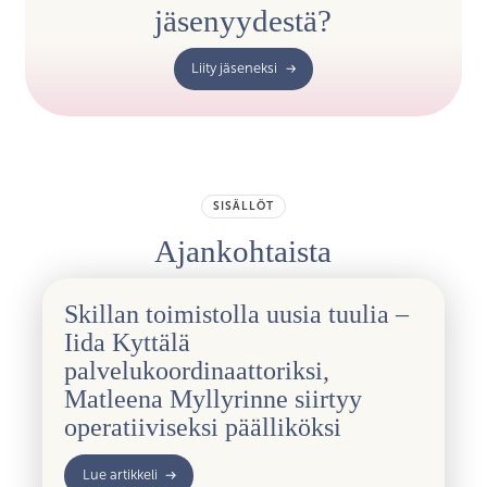
jäsenyydestä?
Liity jäseneksi
SISÄLLÖT
Ajankohtaista
Skillan toimistolla uusia tuulia –
Iida Kyttälä
palvelukoordinaattoriksi,
Matleena Myllyrinne siirtyy
operatiiviseksi päälliköksi
Lue artikkeli