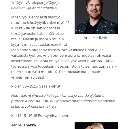
Yrittäjä, teknologiasijoittaja ja
tietokirjailija Antti Merilehto
Miten työ ja erityisesti tietotyö
muuttuu tekoälytyökalujen myötä?
Kun kaikilla on sähköpostissa
tekoälyavustin, kuka enää lukee
Antti Merilehto
mailit? Näihin ja moniin muihin
kysymyksiin saat vastauksen Antti
Merilehdon puheenvuorosta joka käsittelee ChatGPT:n
vaikutusta työhön. Antin puheenvuoro kannustaa rohkeasti
kokeilemaan, millaista on työ tekoälytyökaverin kanssa. Kaikki
työ, jossa arvoa tuotetaan näppäimistöllä tulee muuttumaan –
miten sinun työsi muuttuu? Tule mukaan kuulemaan
viimeisimmät ideat!
Klo 14.30–15.15 Osaajakahvit
Nauti kahvit yhdessä kollegan kanssa ja vaihda ajatuksia
puheenvuoroista. Tutustu yrityskumppaneidemme ständeihin
ja luo arvokkaita kontakteja!
Klo 15.15–16.15 Esiintymisvalmennus
Jenni Janakka