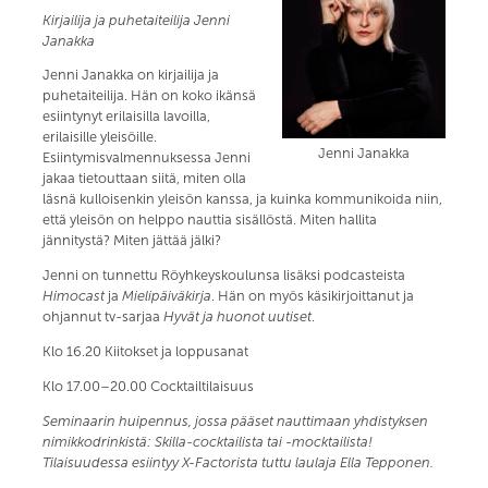
Kirjailija ja puhetaiteilija Jenni
Janakka
Jenni Janakka on kirjailija ja
puhetaiteilija. Hän on koko ikänsä
esiintynyt erilaisilla lavoilla,
erilaisille yleisöille.
Jenni Janakka
Esiintymisvalmennuksessa Jenni
jakaa tietouttaan siitä, miten olla
läsnä kulloisenkin yleisön kanssa, ja kuinka kommunikoida niin,
että yleisön on helppo nauttia sisällöstä. Miten hallita
jännitystä? Miten jättää jälki?
Jenni on tunnettu Röyhkeyskoulunsa lisäksi podcasteista
Himocast
ja
Mielipäiväkirja
. Hän on myös käsikirjoittanut ja
ohjannut tv-sarjaa
Hyvät ja huonot uutiset
.
Klo 16.20 Kiitokset ja loppusanat
Klo 17.00–20.00 Cocktailtilaisuus
Seminaarin huipennus, jossa pääset nauttimaan yhdistyksen
nimikkodrinkistä: Skilla-cocktailista tai -mocktailista!
Tilaisuudessa esiintyy X-Factorista tuttu laulaja Ella Tepponen.