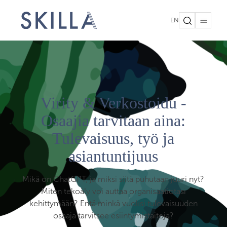
EN
Virity & Verkostoidu -
Osaajia tarvitaan aina:
Tulevaisuus, työ ja
asiantuntijuus
Mikä on ChatGPT, ja miksi siitä puhutaan juuri nyt?
Miten tekoäly voi auttaa organisaatiotasi
kehittymään? Entä minkä vuoksi tulevaisuuden
osaaja tarvitsee esiintymistaitoja?