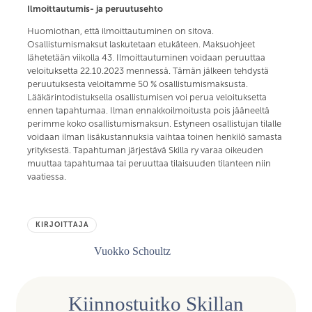
Ilmoittautumis- ja peruutusehto
Huomiothan, että ilmoittautuminen on sitova.
Osallistumismaksut laskutetaan etukäteen. Maksuohjeet
lähetetään viikolla 43. Ilmoittautuminen voidaan peruuttaa
veloituksetta 22.10.2023 mennessä. Tämän jälkeen tehdystä
peruutuksesta veloitamme 50 % osallistumismaksusta.
Lääkärintodistuksella osallistumisen voi perua veloituksetta
ennen tapahtumaa. Ilman ennakkoilmoitusta pois jääneeltä
perimme koko osallistumismaksun. Estyneen osallistujan tilalle
voidaan ilman lisäkustannuksia vaihtaa toinen henkilö samasta
yrityksestä. Tapahtuman järjestävä Skilla ry varaa oikeuden
muuttaa tapahtumaa tai peruuttaa tilaisuuden tilanteen niin
vaatiessa.
KIRJOITTAJA
Vuokko Schoultz
Kiinnostuitko Skillan