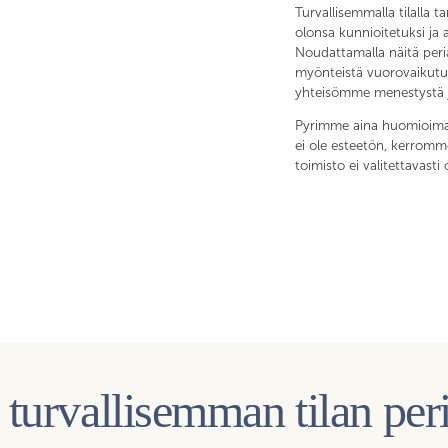
Turvallisemmalla tilalla 
olonsa kunnioitetuksi ja 
Noudattamalla näitä peri
myönteistä vuorovaikutus
yhteisömme menestystä j
Pyrimme aina huomioimaan 
ei ole esteetön, kerromm
toimisto ei valitettavasti
 turvallisemman tilan per