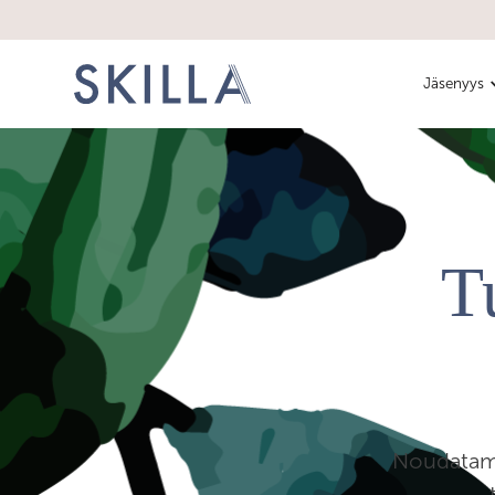
Jäsenyys
T
Noudatamm