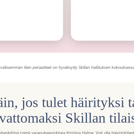
Jos havaitsemme syrjintää, häir
tai otamme yhteyttä tapahtuman j
aa, että myös
häiritsevällä tavalla käyttäytyv
ista voi puhua turvallisesti.
annetaan varoitus tai rajoitetaan
urvallisemman
tilan periaatteet on hyväksytty Skillan hallituksen kokouksess
in, jos tulet häirityksi t
rvattomaksi Skillan tila
henkilönä toimii varapuheenjohtaja Kristiina Halme. Voit olla häirintätilan