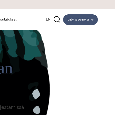
oulutukset
EN
Liity jäseneksi
an
jestämissä
.