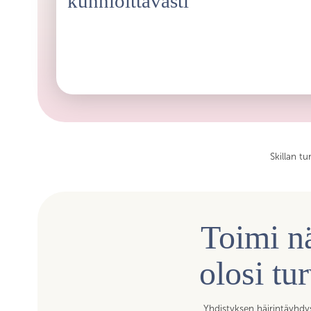
kunnioittavasti
Pidämme keskustelut luottamuksellisina. Tämä mahdollist
henkilökohtaisemmista tai ammatillisesti haastavista teemo
Skillan t
Toimi nä
olosi tu
Yhdistyksen häirintäyhdys