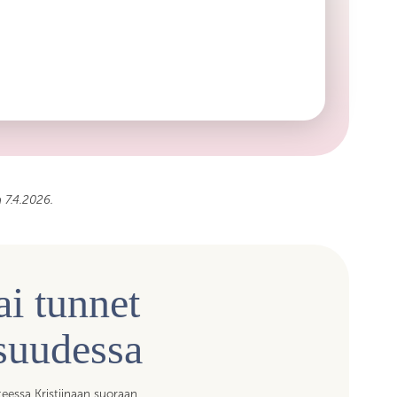
intää tai muuta epäasiallista käytöstä, puutumme siihen
ärjestäjiin. Skillan edustajalla on oikeus pyytää
ää henkilöä poistumaan tilaisuudesta. Tarvittaessa
 tilaisuuksiin osallistumista.
a 7.4.2026.
ai tunnet
isuudessa
teessa Kristiinaan suoraan