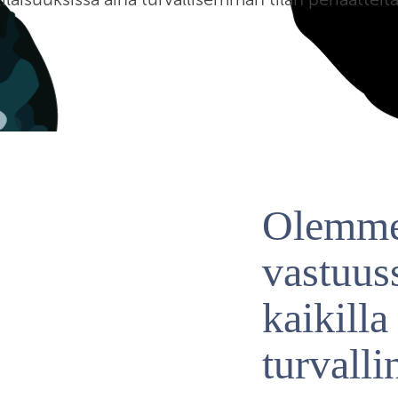
Olemme
vastuuss
kaikilla
turvalli