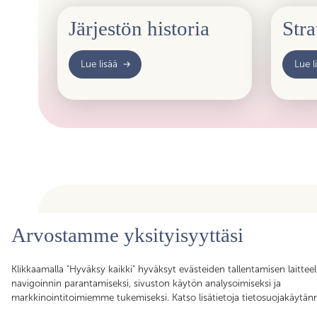
Järjestön historia
Stra
Lue lisää
Lue l
Arvostamme yksityisyyttäsi
Olemme ammattiyhdistys, joka kokoaa yhteen yli toimirajoje
Klikkaamalla "Hyväksy kaikki" hyväksyt evästeiden tallentamisen laitteel
asiantuntijat, assistentit, koordinaattorit, esihenkilöt ja pääll
navigoinnin parantamiseksi, sivuston käytön analysoimiseksi ja
sujuvan arjen mahdollistajat. Liittymällä Skillan jäseneksi saa
markkinointitoimiemme tukemiseksi. Katso lisätietoja tietosuojakäytä
Akavan Erityisalojen liiton palvelut käyttöösi. Liity Skillaan, lii