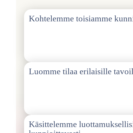
Kohtelemme toisiamme kunnio
Arvostamme jokaisen kokemuksia, taustoja ja näkökulmia
häirintää tai vihapuhetta, ja puutumme siihen, jos sitä ilm
kohdelluksi asiallisesti ja yhdenvertaisesti.
Luomme tilaa erilaisille tavoil
Huolehdimme, että kaikilla on mahdollisuus tulla kuulluksi
Annamme toisille tilaa, emmekä jyrää keskusteluja tai mieli
Käsittelemme luottamuksellisi