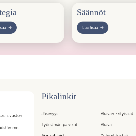
tegia
Säännöt
isää
Lue lisää
Pikalinkit
n tukipalvelujen
Jäsenyys
Akavan Erityisalat
lesi sivuston
iköt – kaikki
t
Työelämän palvelut
Akava
nnöstämme.
ty liittoon!
Ajankohtaista
Yritysyhteistyö