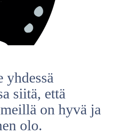
 yhdessä
a siitä, että
 meillä on hyvä ja
nen olo.