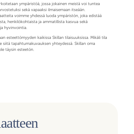
tarkoitetaan ympäristöä, jossa jokainen meistä voi tuntea
arvostetuksi sekä vapaaksi ilmaisemaan itseään.
aatteita voimme yhdessä luoda ympäristön, joka edistää
ta, henkilökohtaista ja ammatillista kasvua sekä
a hyvinvointia.
esteettömyyden kaikissa Skillan tilaisuuksissa. Mikäli tila
e siitä tapahtumakuvauksen yhteydessä. Skillan oma
 ole täysin esteetön.
iaatteen