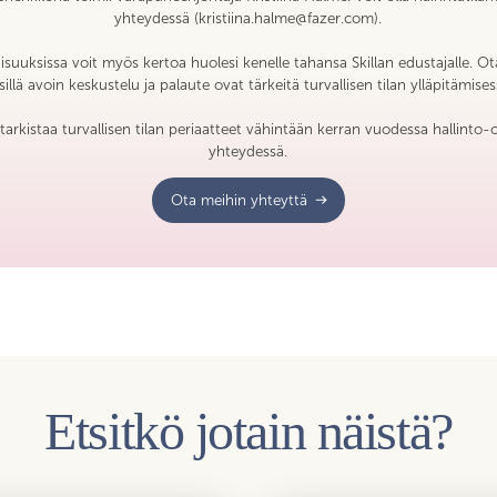
yhteydessä (kristiina.halme@fazer.com).
laisuuksissa voit myös kertoa huolesi kenelle tahansa Skillan edustajalle
illä avoin keskustelu ja palaute ovat tärkeitä turvallisen tilan ylläpitämise
 ja tarkistaa turvallisen tilan periaatteet vähintään kerran vuodessa hallin
yhteydessä.
Ota meihin yhteyttä
Etsitkö jotain näistä?