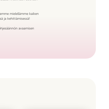
. Otamme mielellämme kaiken
ssä ja kehittämisessä!
to-ohjesäännön avaamisen