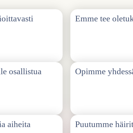
ittavasti
Emme tee oletuk
. Emme hyväksy syrjintää,
Emme oleta mitään toistemme tau
enee. Jokaisella on oikeus tulla
elämäntilanteesta. Kunnioitamme
itsensä ja tapansa olla.
le osallistua
Opimme yhdess
 haluamallaan tavalla.
Virheitä saa tehdä. Kysymällä,
piteitä.
turvallisempaa ilmapiiriä. Kuu
käytöstämme tarpeen mukaan.
a aiheita
Puutumme häiri