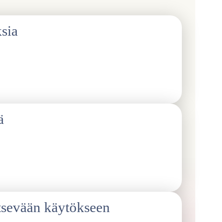
sia
stasta, identiteeteistä, terveydestä tai
 jokaisen oikeutta määritellä – tai olla määrittelemättä
ä
 kuuntelemalla ja korjaamalla toimintaamme rakennamme
ntelemme palautteen rauhallisesti ja muutamme
tsevään käytökseen