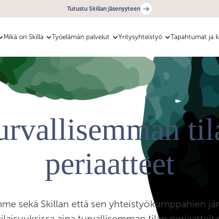
Tutustu Skillan jäsenyyteen
Mikä on Skilla
Työelämän palvelut
Yritysyhteistyö
Tapahtumat ja k
urvallisemman til
periaatteet
e sekä Skillan että sen yhteistyökumppanien jär
tilaisuuksissa aina turvallisemman tilan periaatteita