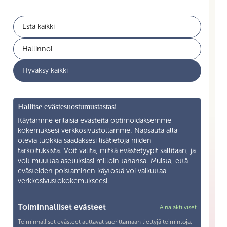
Estä kaikki
Jäsenyys
Akavan Erityisalat
Hallinnoi
Työelämän palvelut
Akava
Hyväksy kaikki
Ajankohtaista
Yritysyhteistyö
Mikä on Skilla ry
Hallitse evästesuostumustastasi
Yhteystiedot
Käytämme erilaisia evästeitä optimoidaksemme
kokemuksesi verkkosivustollamme. Napsauta alla
Liity jäseneksi
olevia luokkia saadaksesi lisätietoja niiden
tarkoituksista. Voit valita, mitkä evästetyypit sallitaan, ja
voit muuttaa asetuksiasi milloin tahansa. Muista, että
Henkilötietojen käsittely
evästeiden poistaminen käytöstä voi vaikuttaa
verkkosivustokokemukseesi.
Tietosuojaseloste
Yhteystiedot
Toiminnalliset evästeet
Aina aktiiviset
Toiminnalliset evästeet auttavat suorittamaan tiettyjä toimintoja,