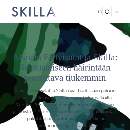
EN
Akavan Erityisalat ja Skilla:
Seksuaaliseen häirintään
puututtava tiukemmin
Akavan Erityisalat ja Skilla ovat huolissaan piiloon
jäävästä seksuaalisesta häirinnästä työpaikoilla.
Vuoden 2022 jäsentutkimuksen mukaan Skillan
jäsenistä 14 % on kohdannut seksuaalista häirintää.
Epäkohtiin on puututtava, toteaa Skillan
toiminnanjohtaja Elina Havu.