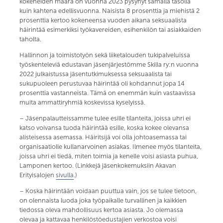
kokeneiden määrä on vuonna 2023 pysynyt samalla tasolla
kuin kahtena edellisvuonna. Naisista 8 prosenttia ja miehistä 2
prosenttia kertoo kokeneensa vuoden aikana seksuaalista
häirintää esimerkiksi työkavereiden, esihenkilön tai asiakkaiden
taholta.
Hallinnon ja toimistotyön sekä liiketalouden tukipalveluissa
työskenteleviä edustavan jäsenjärjestömme Skilla ry:n vuonna
2022 julkaistussa jäsentutkimuksessa seksuaalista tai
sukupuoleen perustuvaa häirintää oli kohdannut jopa 14
prosenttia vastanneista. Tämä on enemmän kuin vastaavissa
muita ammattiryhmiä koskevissa kyselyissä.
– Jäsenpalautteissamme tulee esille tilanteita, joissa uhri ei
katso voivansa tuoda häirintää esille, koska kokee olevansa
alisteisessa asemassa. Häiritsijä voi olla johtoasemassa tai
organisaatiolle kullanarvoinen asiakas. Ilmenee myös tilanteita,
joissa uhri ei tiedä, miten toimia ja kenelle voisi asiasta puhua,
Lamponen kertoo. (Linkkejä jäsenkokemuksiin Akavan
Erityisalojen
sivulla
.)
– Koska häirintään voidaan puuttua vain, jos se tulee tietoon,
on olennaista luoda joka työpaikalle turvallinen ja kaikkien
tiedossa oleva mahdollisuus kertoa asiasta. Jo olemassa
olevaa ja kattavaa henkilöstöedustajien verkostoa voisi