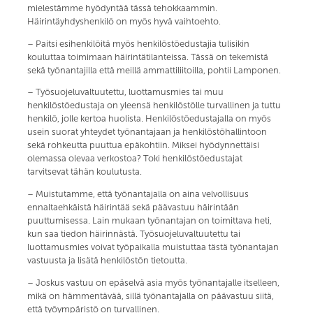
mielestämme hyödyntää tässä tehokkaammin.
Häirintäyhdyshenkilö on myös hyvä vaihtoehto.
– Paitsi esihenkilöitä myös henkilöstöedustajia tulisikin
kouluttaa toimimaan häirintätilanteissa. Tässä on tekemistä
sekä työnantajilla että meillä ammattiliitoilla, pohtii Lamponen.
– Työsuojeluvaltuutettu, luottamusmies tai muu
henkilöstöedustaja on yleensä henkilöstölle turvallinen ja tuttu
henkilö, jolle kertoa huolista. Henkilöstöedustajalla on myös
usein suorat yhteydet työnantajaan ja henkilöstöhallintoon
sekä rohkeutta puuttua epäkohtiin. Miksei hyödynnettäisi
olemassa olevaa verkostoa? Toki henkilöstöedustajat
tarvitsevat tähän koulutusta.
– Muistutamme, että työnantajalla on aina velvollisuus
ennaltaehkäistä häirintää sekä päävastuu häirintään
puuttumisessa. Lain mukaan työnantajan on toimittava heti,
kun saa tiedon häirinnästä. Työsuojeluvaltuutettu tai
luottamusmies voivat työpaikalla muistuttaa tästä työnantajan
vastuusta ja lisätä henkilöstön tietoutta.
– Joskus vastuu on epäselvä asia myös työnantajalle itselleen,
mikä on hämmentävää, sillä työnantajalla on päävastuu siitä,
että työympäristö on turvallinen.