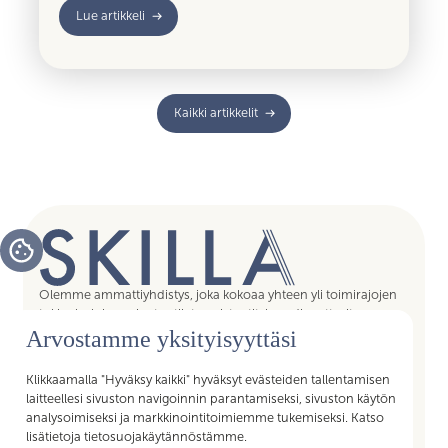
Lue artikkeli
Kaikki artikkelit
Olemme ammattiyhdistys, joka kokoaa yhteen yli toimirajojen
tukipalvelujen asiantuntijat, assistentit, koordinaattorit,
Arvostamme yksityisyyttäsi
esihenkilöt ja päälliköt – kaikki sujuvan arjen mahdollistajat.
Liittymällä Skillan jäseneksi saat Akavan Erityisalojen liiton
palvelut käyttöösi. Liity Skillaan, liity liittoon!
Klikkaamalla "Hyväksy kaikki" hyväksyt evästeiden tallentamisen
laitteellesi sivuston navigoinnin parantamiseksi, sivuston käytön
analysoimiseksi ja markkinointitoimiemme tukemiseksi. Katso
lisätietoja tietosuojakäytännöstämme.
Pikalinkit