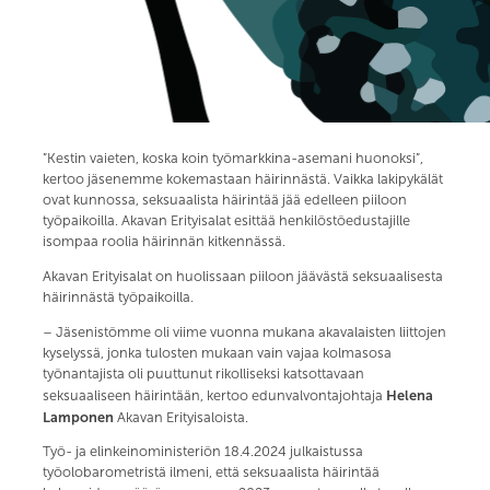
”Kestin vaieten, koska koin työmarkkina-asemani huonoksi”,
kertoo jäsenemme kokemastaan häirinnästä. Vaikka lakipykälät
ovat kunnossa, seksuaalista häirintää jää edelleen piiloon
työpaikoilla. Akavan Erityisalat esittää henkilöstöedustajille
isompaa roolia häirinnän kitkennässä.
Akavan Erityisalat on huolissaan piiloon jäävästä seksuaalisesta
häirinnästä työpaikoilla.
– Jäsenistömme oli viime vuonna mukana akavalaisten liittojen
kyselyssä, jonka tulosten mukaan vain vajaa kolmasosa
työnantajista oli puuttunut rikolliseksi katsottavaan
Helena
seksuaaliseen häirintään, kertoo edunvalvontajohtaja
Lamponen
Akavan Erityisaloista.
Työ- ja elinkeinoministeriön 18.4.2024 julkaistussa
työolobarometristä ilmeni, että seksuaalista häirintää