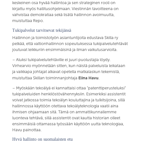
keskeinen osa hyvää hallintoa ja sen strateginen rooli on
kirjattu myös hallitusohjelmaan. Viestinnän tavoitteena on
vahvistaa demokratiaa sekä lisätä hallinnon avoimuutta,
muistuttaa Repo.
Tukipalvelut tarvitsevat tekijänsä
Hallinnon ja toimistotyön asiantuntijoita edustava Skilla ry
pelkää, että valtionhallinnon sopeutuksessa tukipalvelutehtävät
joutuvat leikkuriin ensimmäisinä ja ilman vaikutusarvioita.
– Aluksi tukipalvelutehtäville ei juuri puolustajia löydy.
Virhearvio myönnetään sitten, kun näistä palveluista leikataan
ja vaikkapa johtajat alkavat opetella matkalaskun tekemistä,
Elina Havu
muistuttaa Skillan toiminnanjohtaja
.
– Myöskään tekoälyä ei kannattaisi ottaa ”patenttiperusteluksi”
tukipalveluiden henkilöstövähennyksiin. Esimerkiksi assistentit
voivat jatkossa toimia tekoälyn kouluttajina ja tulkitsijoina, sillä
hallinnossa käyttöön otettava tekoälyteknologia vaatii aina
ihmisen ohjaamaan sitä. Tämä on ammattikunnallemme
luonteva tehtävä, sillä assistentit ovat kautta historian olleet
ensimmäisiä ottamassa työssään käyttöön uutta teknologiaa,
Havu painottaa.
Hyvä hallinto on suomalaisten etu