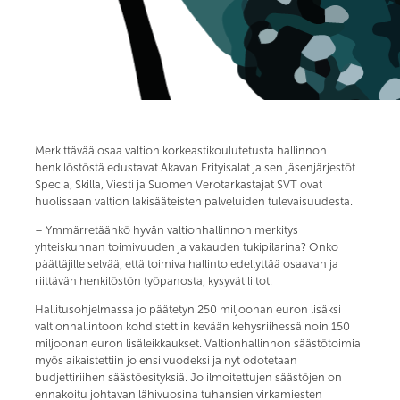
Merkittävää osaa valtion korkeastikoulutetusta hallinnon
henkilöstöstä edustavat Akavan Erityisalat ja sen jäsenjärjestöt
Specia, Skilla, Viesti ja Suomen Verotarkastajat SVT ovat
huolissaan valtion lakisääteisten palveluiden tulevaisuudesta.
– Ymmärretäänkö hyvän valtionhallinnon merkitys
yhteiskunnan toimivuuden ja vakauden tukipilarina? Onko
päättäjille selvää, että toimiva hallinto edellyttää osaavan ja
riittävän henkilöstön työpanosta, kysyvät liitot.
Hallitusohjelmassa jo päätetyn 250 miljoonan euron lisäksi
valtionhallintoon kohdistettiin kevään kehysriihessä noin 150
miljoonan euron lisäleikkaukset. Valtionhallinnon säästötoimia
myös aikaistettiin jo ensi vuodeksi ja nyt odotetaan
budjettiriihen säästöesityksiä. Jo ilmoitettujen säästöjen on
ennakoitu johtavan lähivuosina tuhansien virkamiesten