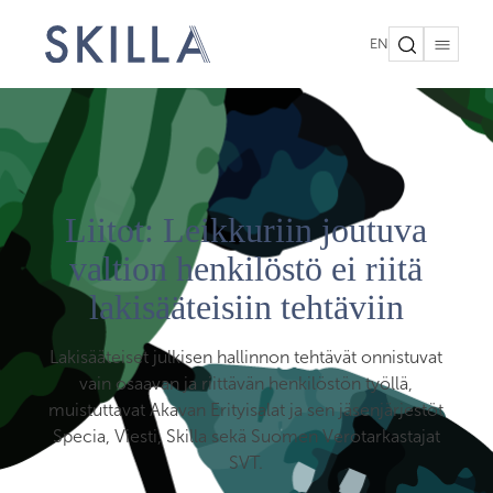
EN
Liitot: Leikkuriin joutuva
valtion henkilöstö ei riitä
lakisääteisiin tehtäviin
Lakisääteiset julkisen hallinnon tehtävät onnistuvat
vain osaavan ja riittävän henkilöstön työllä,
muistuttavat Akavan Erityisalat ja sen jäsenjärjestöt
Specia, Viesti, Skilla sekä Suomen Verotarkastajat
SVT.