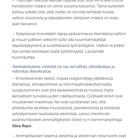
– Tilastojen valossa saattaa näyttää siltä, että Verohallinnossa
henkilöstön määrä on viime vuosina kasvanut. Tämä kuitenkin
johtuu pitkälti siitä, että meille on siirretty tehtäviä muista
valtion virastoista ja lakisääteisten tehtävien määrä on koko
ajan kasvanut.
– Nykyisessä monellakin tapaa epävarmassa tilanteessa valtion
ja muun julkisen sektorin tulisi olla suunnannäyttäjä
kilpailukykyisenä ja luotettavana työnantajana. Valtion ei pitäisi
itse omilla toimillaan lisätä työttömyyttä, Lautamäki
huomauttaa.
Ammattimainen viestintä on osa turvallista yhteiskuntaa ja
vahvistaa demokratiaa
– Kriisiviestinnän taidot, nopea reagointikyky yllättävissä
tilanteissa, ennakoiminen ja informaatiovaikuttamiselta
suojautuminen ovat yhä keskeisemmässä roolissa myös
kansallisen turvallisuuden näkökulmasta. Globaalit kriisit ovat
muuttaneet maailmaa. Ne ovat osoittaneet sen, että
yhteiskunta tarvitsee muutoksista, pandemioista ja kriiseistä
selviytymiseen laadukasta viestintää, sanoo Viestinnän
asiantuntijoiden ammattijärjestö Viesti ry:n toiminnanjohtaja
Siina Repo
.
– Ammattilaisten tekemä viestintä ja viestinnän resursointi ovat