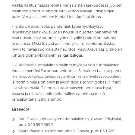
Vaikka hallitus haluaa leikata, kansalaisten keskuudessa julkisen
hallinnon arvostus on noussut, kertoo Akavan Erityisalojen
tuore Verianilla (entinen Kantar) teettämä tutkimus.
– Ehkä Ukrainan sota, pandemiat, kyberhyökkäykset,
järjestäytyneen rikollisuuden nousu ja nuorten pahoinvointi
ovat nostaneet viranomaistyön näkyville ja tämä on lisännyt
arvostusta. Mistä löytyisi poliitikko, joka rohkenisi puolustaa
hyvin toimivaa suomalaista hallintoa, kysyy Akavan Erityisalojen
Kari Eskola
johtava työmarkkinalakimies
.
– Juuri hyvä suomalainen hallinto myös valvoo suomalaisten
etua esimerkiksi Euroopan unionissa. Samainen hallinto panee
meille soveltuvalla tavalla käytäntöön kansainväliset velvoitteet
ja normit. Meillä on pieni ja avoin talous, johon globaalit ilmiöt
iskevät voimalla. Tietoon ja tutkimukseen perustuva hyvä,
osaava ja riittävästi mitoitettu hallinto vahvistaa meitä
kansakuntana, Eskola sanoo.
Lisätiedot:
Kari Eskola, johtava työmarkkinalakimies, Akavan Erityisalat,
puh. 040 590 5693
Saara Paavola, toiminnanjohtaja, Specia, puh. 050 329