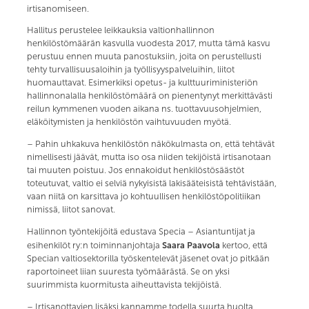
irtisanomiseen.
Hallitus perustelee leikkauksia valtionhallinnon
henkilöstömäärän kasvulla vuodesta 2017, mutta tämä kasvu
perustuu ennen muuta panostuksiin, joita on perustellusti
tehty turvallisuusaloihin ja työllisyyspalveluihin, liitot
huomauttavat. Esimerkiksi opetus- ja kulttuuriministeriön
hallinnonalalla henkilöstömäärä on pienentynyt merkittävästi
reilun kymmenen vuoden aikana ns. tuottavuusohjelmien,
eläköitymisten ja henkilöstön vaihtuvuuden myötä.
– Pahin uhkakuva henkilöstön näkökulmasta on, että tehtävät
nimellisesti jäävät, mutta iso osa niiden tekijöistä irtisanotaan
tai muuten poistuu. Jos ennakoidut henkilöstösäästöt
toteutuvat, valtio ei selviä nykyisistä lakisääteisistä tehtävistään,
vaan niitä on karsittava jo kohtuullisen henkilöstöpolitiikan
nimissä, liitot sanovat.
Hallinnon työntekijöitä edustava Specia – Asiantuntijat ja
Saara Paavola
esihenkilöt ry:n toiminnanjohtaja
kertoo, että
Specian valtiosektorilla työskentelevät jäsenet ovat jo pitkään
raportoineet liian suuresta työmäärästä. Se on yksi
suurimmista kuormitusta aiheuttavista tekijöistä.
– Irtisanottavien lisäksi kannamme todella suurta huolta