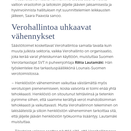
valtion virastoihin ja laitoksiin jäljelle jäävien jaksamisesta ja
hyvinvoinnista hallituksen nyt suunnittelemien leikkausten
jälkeen, Saara Paavola sanoo.
Verohallintoa uhkaavat
vähennykset
Säästötoimet koskettavat Verohallintoa samalla tavalla kuin
muuta julkista sektoria, vaikka Verohallinto on organisaatio,
joka kerää varat yhteiskunnan käyttöön, muistuttaa Suomen
Riitta Lautamäki
Verotarkastajat SVT:n puheenjohtaja
. Hän
työskentelee itse tarkastuspäällikkönä Lounais-Suomen
verotoimistossa.
– Henkilöstön väheneminen vaikuttaa väistämättä myös
verotulojen pienenemiseen, koska valvonta ei toimi enää yhtä
tehokkaasti. Henkilöstö on sitoutunut tehtäviinsä ja tietenkin
pyrimme siihen, että saamme kerättyä verot mahdollisimman
tehokkaasti ja vaikuttavasti. Mutta Verohallinnon tekeminen on
lakisääteistä ja silloin henkilöstön väheneminen tarkoittaa sitä,
että jäljelle jäävän henkilöstön työkuorma lisääntyy, Lautamäki
muistuttaa.