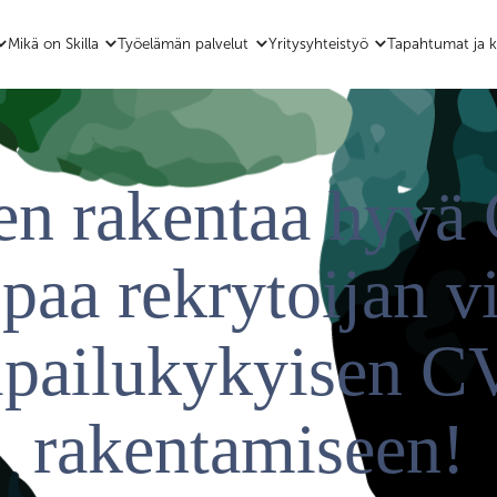
Mikä on Skilla
Työelämän palvelut
Yritysyhteistyö
Tapahtumat ja k
en rakentaa hyvä
paa rekrytoijan vi
lpailukykyisen C
rakentamiseen!