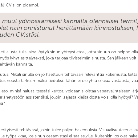
äli CV:si on pidempi.
 muut ydinosaamisesi kannalta olennaiset termit, j
 olet näin onnistunut herättämään kiinnostuksen,
uden CV:stäsi.
eti alusta tulisi aina löytyä sinun yhteystietosi, jotta sinuun on helppo o
ös lyhyt esittelyteksti, joka tarjoaa tiivistelmän sinusta. Sen jälkeen voit
tehtävän kannalta.
utus. Mikäli sinulla on jo haettuun tehtävään relevanttia kokemusta, laitt
 nousta tärkeämmäksi tiedoksi. Tähän ei ole yhtä oikeaa vastausta, vaan 
to, minkä haluat itsestäsi kertoa, voidaan sijoittaa vapaavalintaiseen jä
ähetystöön assistentiksi, jolloin laajasta kielitaidosta voisi olla hyötyä? V
öä?
 erityisesti tehtävissä, joihin tulee paljon hakemuksia. Visuaalisuuteen ei
le työpaikkaa, jos sinun osaamistasi ei saa selville. Kuitenkin jos olet hak