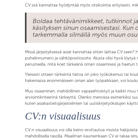
CV:ssä kannattaa hyödyntää myös otsikointia erityisesti, mik
Boldaa tehtävänimikkeet, tutkinnot ja
käsityksen sinun osaamisestasi. Kun
tarkemmalla silmällä myös muun osu
Missä järjestyksessä asiat kannattaa sitten laittaa CV:seen? H
puhelinnumero ja sähköpostiosoite. Alusta olisi hyvä löytyä my
perusteella, mitä koet tärkeänä oman osaamisesi ja haetun 
Yleisesti ottaen tärkeintä tietoa on joko työkokemus tai koul
hakemassa ensimmäiseen oman alan työpaikkaan, voi koulutus
Muu osaaminen, mahdollinen vapaaehtoistyö ja kaikki muu tie
arviointikriteerinä tärkeyttä. Olenko menossa esimerkiksi suurl
kuten asiakastietojärjestelmien tai uutiskirjetyökalujen käytt
CV:n visuaalisuus
CV:n visuaalisuus voi olla keino erottautua muista hakijoista
mahdollisella tasolla. Maailman kauneinkaan CV ei takaa sinul