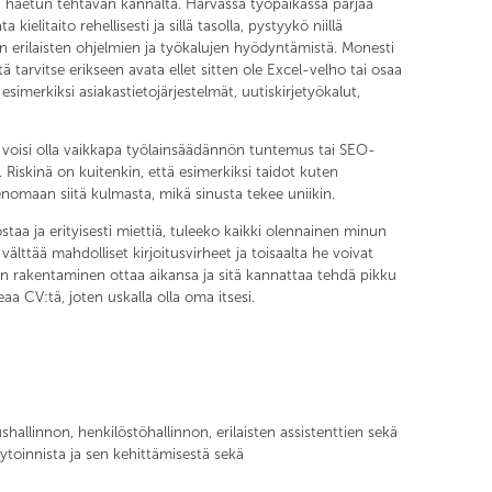
 haetun tehtävän kannalta. Harvassa työpaikassa pärjää
elitaito rehellisesti ja sillä tasolla, pystyykö niillä
n erilaisten ohjelmien ja työkalujen hyödyntämistä. Monesti
ä tarvitse erikseen avata ellet sitten ole Excel-velho tai osaa
simerkiksi asiakastietojärjestelmät, uutiskirjetyökalut,
en voisi olla vaikkapa työlainsäädännön tuntemus tai SEO-
 Riskinä on kuitenkin, että esimerkiksi taidot kuten
enomaan siitä kulmasta, mikä sinusta tekee uniikin.
aa ja erityisesti miettiä, tuleeko kaikki olennainen minun
välttää mahdolliset kirjoitusvirheet ja toisaalta he voivat
CV:n rakentaminen ottaa aikansa ja sitä kannattaa tehdä pikku
aa CV:tä, joten uskalla olla oma itsesi.
shallinnon, henkilöstöhallinnon, erilaisten assistenttien sekä
ytoinnista ja sen kehittämisestä sekä