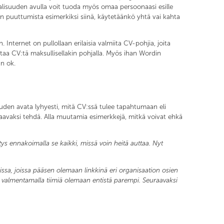
aalisuuden avulla voit tuoda myös omaa persoonaasi esille
uun puuttumista esimerkiksi siinä, käytetäänkö yhtä vai kahta
 Internet on pullollaan erilaisia valmiita CV-pohjia, joita
taa CV:tä maksullisellakin pohjalla. Myös ihan Wordin
an ok.
uuden avata lyhyesti, mitä CV:ssä tulee tapahtumaan eli
uraavaksi tehdä. Alla muutamia esimerkkejä, mitkä voivat ehkä
s ennakoimalla se kaikki, missä voin heitä auttaa. Nyt
issa, joissa pääsen olemaan linkkinä eri organisaation osien
ekä valmentamalla tiimiä olemaan entistä parempi. Seuraavaksi