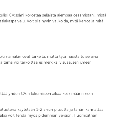
lisi CV:ssäni korostaa sellaista aiempaa osaamistani, mistä
siakaspalvelu. Voit siis hyvin valikoida, mitä kerrot ja mitä
 Toki nämäkin ovat tärkeitä, mutta työnhausta tulee aina
ä tämä voi tarkoittaa esimerkiksi visuaalisen ilmeen
käyttää yhden CV:n lukemiseen aikaa keskimäärin noin
ipituutena käytetään 1-2 sivun pituutta ja tähän kannattaa
 ja siksi voit tehdä myös pidemmän version. Huomioithan