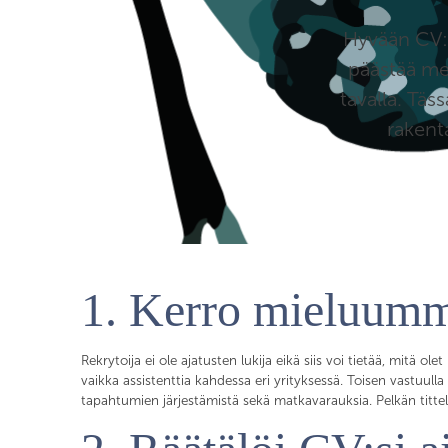
Hyvään CV:s
päästää me
tavalla. Täs
rakent
1. Kerro mieluum
Rekrytoija ei ole ajatusten lukija eikä siis voi tietää, mitä ol
vaikka assistenttia kahdessa eri yrityksessä. Toisen vastuull
tapahtumien järjestämistä sekä matkavarauksia. Pelkän tittelin