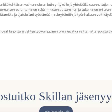
nkilökohtaisen valmennuksen kuin yrityksille ja yhteisöille suunnattujen
muksen parantaminen sekä ihmisten auttaminen ja tukeminen eri uran vaih
oittamista ja ajatuksiani työelämään, rekrytointiin ja työnhakuun voit kä
t ovat kirjoittajan/yhteistyökumppanin omia eivätkä välttämättä edusta Ski
stuitko Skillan jäseny
Liity jäseneksi