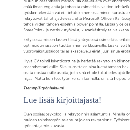
Muuhun osaamiseen mahdollisia osa-alueita ovat ehdottomast
enää ilman englantia ja toisaalta esimerkiksi valtion tehtäviä h
työskentelemään vai ei. Tietotekninen osaaminen korostuu nyk
rekrytoivat tahot ajattelevat, että Microsoft Officen (tai Goo
tehdä viiden tähden esitelmiä power pointilla. Listaa ylös osa
SharePoint- ja nettisivutyökalut, kuvankäsittely tai vaikkapa 
Erityisosaamiseen lasken tässä yhteydessä esimerkiksi erilai
optimoidun sisällön tuottaminen verkkosivuille. Lisäksi voit 
vuorovaikutustaidot tai asiakaspalvelu eivät juuri sinua erot
Hyvä CV toimii käyntikorttina ja herättää rekrytoijan kiinno
osaamisestani esille. Siksi suosittelen aina luetuttamaan haku
osata nostaa esille asioita, joita sinä et ole tullut edes aj
hiljaa. Mutta kun teet työn kerran kunnolla, on sitä helppo pä
Tsemppiä työnhakuun!
Lue lisää kirjoittajasta!
Olen sosiaalipsykologi ja rekrytoinnin asiantuntija. Minulla o
muiden toimistotyön asiantuntijoiden rekrytoinnit. Työskentel
työnantajamielikuvasta.