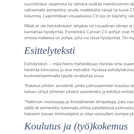
suunnittelun osaamista tai tehtävä sisältää markkinoinnin el
valitsemalla esimerkiksi sinulle mielekkäitä värejä tai kuvia
kolumnia. Laajimmillaan visuaalisessa CV:ssä on käytetty vär
Mikäli et ole tietoteknisesti lahjakas tai visuaalinen silmäsi 
kannattaa hyödyntää. Esimerkiksi Canvan CV-pohjat ovat hyvi
omissa malleissa on pohjia, joita voi tässä hyödyntää. On myö
Esittelyteksti
Esittelyteksti – mikä hieno mahdollisuus tiivistää oma osaam
herättää kiinnostus jo ensi metreiltä. Hyvässä esittelyteksti
konkreettisemmalla tasolla oivalluttaa sinua.
”Kokenut johdon assistentti, jonka ydinosaaminen koostuu eri
haluan siirtyä ylimmän johdon assistentiksi ja kehittyä entistä
”Hallinnon moniosaaja ja ihmisläheinen tiimipelaaja, joka nau
välillä eli esimerkiksi tukemalla johtoa päivittäisissä juokse
haluaisin kasvaa tiiminvetäjänä ja ottaa vastuulleni isompia yks
Koulutus ja (työ)kokemus