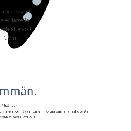
a, vaan voit
erilaisella
pohjalta voit
n CV:n.
emmän.
. Mietitään
timinen, kun taas toinen hoitaa samalla laskutusta,
osaamisessa voi olla.