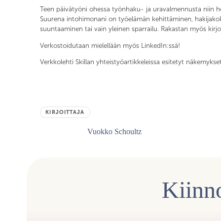
Teen päivätyöni ohessa työnhaku- ja uravalmennusta niin he
Suurena intohimonani on työelämän kehittäminen, hakijakoke
suuntaaminen tai vain yleinen sparrailu. Rakastan myös kirj
Verkostoidutaan mielellään myös LinkedIn:ssä!
Verkkolehti Skillan yhteistyöartikkeleissa esitetyt näkemykse
KIRJOITTAJA
Vuokko Schoultz
Kiinno