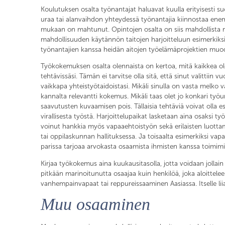
Koulutuksen osalta työnantajat haluavat kuulla erityisesti s
uraa tai alanvaihdon yhteydessä työnantajia kiinnostaa enemm
mukaan on mahtunut. Opintojen osalta on siis mahdollista näyt
mahdollisuuden käytännön taitojen harjoitteluun esimerkiksi 
työnantajien kanssa heidän aitojen työelämäprojektien muod
Työkokemuksen osalta olennaista on kertoa, mitä kaikkea ole
tehtävissäsi. Tämän ei tarvitse olla sitä, että sinut valittii
vaikkapa yhteistyötaidoistasi. Mikäli sinulla on vasta me
kannalta relevantti kokemus. Mikäli taas olet jo konkari työur
saavutusten kuvaamisen pois. Tällaisia tehtäviä voivat olla
virallisesta työstä. Harjoittelupaikat lasketaan aina osaks
voinut hankkia myös vapaaehtoistyön sekä erilaisten luottam
tai oppilaskunnan hallituksessa. Ja toisaalta esimerkiksi va
parissa tarjoaa arvokasta osaamista ihmisten kanssa toimimi
Kirjaa työkokemus aina kuukausitasolla, jotta voidaan jollain
pitkään marinoitunutta osaajaa kuin henkilöä, joka aloittele
vanhempainvapaat tai reppureissaaminen Aasiassa. Itselle liia
Muu osaaminen