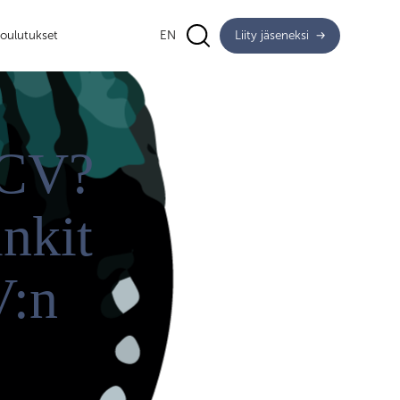
oulutukset
EN
Liity jäseneksi
 CV?
nkit
V:n