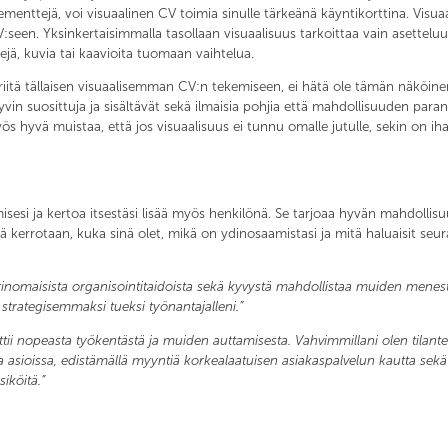
ementtejä, voi visuaalinen CV toimia sinulle tärkeänä käyntikorttina. Visu
 CV:seen. Yksinkertaisimmalla tasollaan visuaalisuus tarkoittaa vain asettel
ejä, kuvia tai kaavioita tuomaan vaihtelua.
ei riitä tällaisen visuaalisemman CV:n tekemiseen, ei hätä ole tämän näköinen.
n suosittuja ja sisältävät sekä ilmaisia pohjia että mahdollisuuden paran
s hyvä muistaa, että jos visuaalisuus ei tunnu omalle jutulle, sekin on ih
isesi ja kertoa itsestäsi lisää myös henkilönä. Se tarjoaa hyvän mahdollis
ssä kerrotaan, kuka sinä olet, mikä on ydinosaamistasi ja mitä haluaisit se
nomaisista organisointitaidoista sekä kyvystä mahdollistaa muiden menesty
 strategisemmaksi tueksi työnantajalleni.”
ttii nopeasta työkentästä ja muiden auttamisesta. Vahvimmillani olen tilante
vissa asioissa, edistämällä myyntiä korkealaatuisen asiakaspalvelun kautta s
iköitä.”