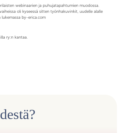
 erilaisten webinaarien ja puhujatapahtumien muodossa.
eissa oli kyseessä sitten työnhakuvinkit, uudelle alalle
ydä lukemassa by-erica.com
lla ry:n kantaa.
ydestä?