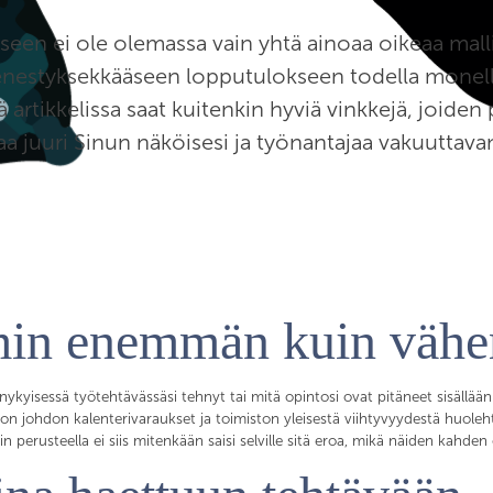
een ei ole olemassa vain yhtä ainoaa oikeaa malli
nestyksekkääseen lopputulokseen todella monella 
sä artikkelissa saat kuitenkin hyviä vinkkejä, joiden 
aa juuri Sinun näköisesi ja työnantajaa vakuuttava
min enemmän kuin väh
et nykyisessä työtehtävässäsi tehnyt tai mitä opintosi ovat pitäneet sisällään
a on johdon kalenterivaraukset ja toimiston yleisestä viihtyvyydestä huoleh
 perusteella ei siis mitenkään saisi selville sitä eroa, mikä näiden kahden 