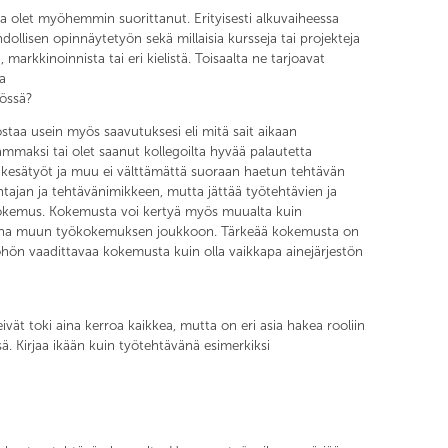
ita olet myöhemmin suorittanut. Erityisesti alkuvaiheessa
llisen opinnäytetyön sekä millaisia kursseja tai projekteja
arkkinoinnista tai eri kielistä. Toisaalta ne tarjoavat
a
yössä?
staa usein myös saavutuksesi eli mitä sait aikaan
kaammaksi tai olet saanut kollegoilta hyvää palautetta
 kesätyöt ja muu ei välttämättä suoraan haetun tehtävän
nantajan ja tehtävänimikkeen, mutta jättää työtehtävien ja
i kokemus. Kokemusta voi kertyä myös muualta kuin
siis aina muun työkokemuksen joukkoon. Tärkeää kokemusta on
öhön vaadittavaa kokemusta kuin olla vaikkapa ainejärjestön
vät toki aina kerroa kaikkea, mutta on eri asia hakea rooliin
ä. Kirjaa ikään kuin työtehtävänä esimerkiksi