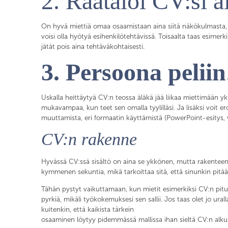
2. Räätälöi CV:si a
On hyvä miettiä omaa osaamistaan aina siitä näkökulmasta, m
voisi olla hyötyä esihenkilötehtävissä. Toisaalta taas esimerki
jätät pois aina tehtäväkohtaisesti.
3. Persoona peliin
Uskalla heittäytyä CV:n teossa äläkä jää liikaa miettimään yk
mukavampaa, kun teet sen omalla tyylilläsi. Ja lisäksi voit 
muuttamista, eri formaatin käyttämistä (PowerPoint-esitys, vid
CV:n rakenne
Hyvässä CV:ssä sisältö on aina se ykkönen, mutta rakenteen a
kymmenen sekuntia, mikä tarkoittaa sitä, että sinunkin pitää
Tähän pystyt vaikuttamaan, kun mietit esimerkiksi CV:n pituu
pyrkiä, mikäli työkokemuksesi sen sallii. Jos taas olet jo u
kuitenkin, että kaikista tärkein
osaaminen löytyy pidemmässä mallissa ihan sieltä CV:n alku