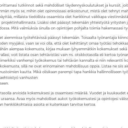
uorittamasi tutkinnot sekä mahdolliset täydennyskoulutukset ja kurssit, jo
än myös se, mihin olet opinnoissasi erikoistunut, mistä olet tehnyt mahdo
tää, millaista tiedollista osaamista olet hankkinut vaikkapa viestinnästä, m
projektinhallinnasta. Lisäksi olet päässyt tekemään yhteistyötä yritysten j
ossa. Mitä valmiuksia sinulla on opintojen pohjalta toimia hakemassasi t
t aiemmissa työtehtävissä päässyt tekemään. Toisaalta työnantajia kiinno
n vuoden myyjäksi, vaan se voi olla, että olet kehittänyt omaa työtäsi tehok
lko vähän aiempaa kokemusta, kirjaa mukaan lyhyemmätkin kokemukset sekä
allasi, voit listata osan tehtävistäsi vain ns. otsikkotasolla eli kertoa työ
 esimerkiksi vanhempi työkokemus tai tehtävän kannalta ei niin relevantt
i työkokemusta, sillä ne ovat erinomainen mahdollisuus oppia. Listaa ne 
ustoimien kautta. Mikä olisikaan parempi tapa hankkia hallinnolliseen ty
paaehtoistyö vanhusten
seen.
 tasolla arvioida kokemuksesi ja osaamisesi määrää. Vuodet ja kuukaudet ei
e uraansa. Avaa myös mahdolliset aukot työkokemustesi ja opintojesi väliss
n henkilökohtaisia asioita ei kuitenkaan tarvitse kertoa.