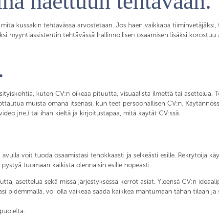
ina haettuun tehtävään.
itä kussakin tehtävässä arvostetaan. Jos haen vaikkapa tiiminvetäjäksi, tu
ksi myyntiassistentin tehtävässä hallinnollisen osaamisen lisäksi korostuu a
.
sityiskohtia, kuten CV:n oikeaa pituutta, visuaalista ilmettä tai asettelua.
erottautua muista omana itsenäsi, kun teet persoonallisen CV:n. Käytännöss
eo jne.) tai ihan kieltä ja kirjoitustapaa, mitä käytät CV:ssä.
vulla voit tuoda osaamistasi tehokkaasti ja selkeästi esille. Rekrytoija 
 pystyä tuomaan kaikista olennaisin esille nopeasti.
tta, asettelua sekä missä järjestyksessä kerrot asiat. Yleensä CV:n ideaal
rallasi pidemmällä, voi olla vaikeaa saada kaikkea mahtumaan tähän tilaan
puolelta.