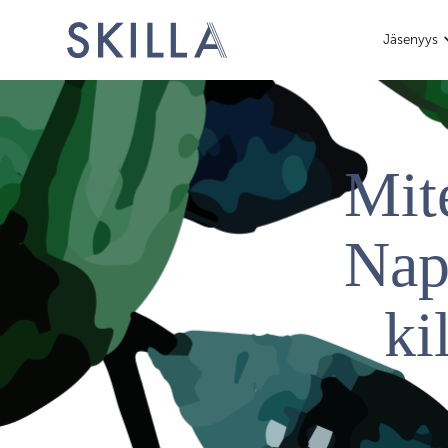
Jäsenyys
Mit
Nap
ki