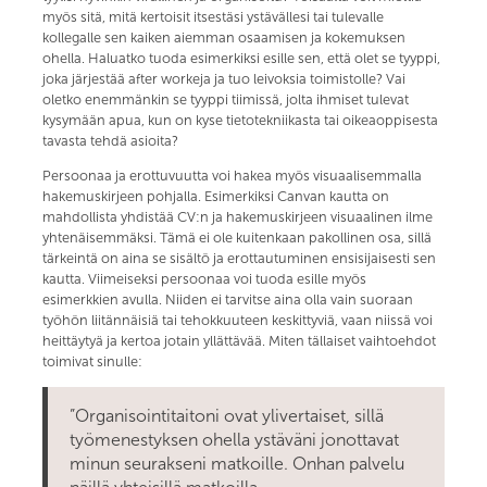
myös sitä, mitä kertoisit itsestäsi ystävällesi tai tulevalle
kollegalle sen kaiken aiemman osaamisen ja kokemuksen
ohella. Haluatko tuoda esimerkiksi esille sen, että olet se tyyppi,
joka järjestää after workeja ja tuo leivoksia toimistolle? Vai
oletko enemmänkin se tyyppi tiimissä, jolta ihmiset tulevat
kysymään apua, kun on kyse tietotekniikasta tai oikeaoppisesta
tavasta tehdä asioita?
Persoonaa ja erottuvuutta voi hakea myös visuaalisemmalla
hakemuskirjeen pohjalla. Esimerkiksi Canvan kautta on
mahdollista yhdistää CV:n ja hakemuskirjeen visuaalinen ilme
yhtenäisemmäksi. Tämä ei ole kuitenkaan pakollinen osa, sillä
tärkeintä on aina se sisältö ja erottautuminen ensisijaisesti sen
kautta. Viimeiseksi persoonaa voi tuoda esille myös
esimerkkien avulla. Niiden ei tarvitse aina olla vain suoraan
työhön liitännäisiä tai tehokkuuteen keskittyviä, vaan niissä voi
heittäytyä ja kertoa jotain yllättävää. Miten tällaiset vaihtoehdot
toimivat sinulle:
”Organisointitaitoni ovat ylivertaiset, sillä
työmenestyksen ohella ystäväni jonottavat
minun seurakseni matkoille. Onhan palvelu