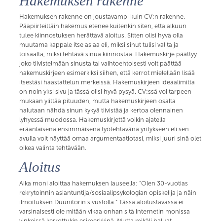
Hakemuksen rakenne
Hakemuksen rakenne on joustavampi kuin CV:n rakenne.
Pääpiirteittäin hakemus etenee kuitenkin siten, että alkuun
tulee kiinnostuksen herättävä aloitus. Sitten olisi hyvä olla
muutama kappale itse asiaa eli, miksi sinut tulisi valita ja
toisaalta, miksi tehtävä sinua kiinnostaa. Hakemuskirje päättyy
joko tiivistelmään sinusta tai vaihtoehtoisesti voit päättää
hakemuskirjeen esimerkiksi siihen, että kerrot mielellään lisää
itsestäsi haastattelun merkeissä. Hakemuskirjeen ideaalimitta
on noin yksi sivu ja tässä olisi hyvä pysyä. CV:ssä voi tarpeen
mukaan ylittää pituuden, mutta hakemuskirjeen osalta
halutaan nähdä sinun kykyä tiivistää ja kertoa olennainen
lyhyessä muodossa. Hakemuskirjettä voikin ajatella
eräänlaisena ensimmäisenä työtehtävänä yritykseen eli sen
avulla voit näyttää omaa argumentaatiotasi, miksi juuri sinä olet
oikea valinta tehtävään.
Aloitus
Aika moni aloittaa hakemuksen lauseella: ”Olen 30-vuotias
rekrytoinnin asiantuntija/sosiaalipsykologian opiskelija ja näin
ilmoituksen Duunitorin sivustolla.” Tässä aloitustavassa ei
varsinaisesti ole mitään vikaa onhan sitä internetin monissa
vinkeissä kerrottukin esimerkkinä. Mutta mikäli haluat