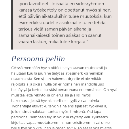
työn tavoitteet. Toisaalta eri sidosryhmien
kanssa työskentely on opettanut myös siihen,
että päivän aikatauluihin tulee muutoksia, kun
esimerkiksi uudelle asiakkaalle tulee tehdä
tarjous vielä saman päivän aikana ja
samanaikaisesti toinen asiakas on saanut
väärän laskun, mikä tulee korjata.”
Persoona peliin
CV:ssä mennään hyvin pitkälti tietyn kaavan mukaisesti ja
halutaan kuulla juuri ne tietyt asiat esimerkiksi henkilön
osaamisesta. Sen sijaan hakemuskirjeelle ei ole mitään
rajoituksia ja siksi sinulla on erinomainen mahdollisuus
heittäytyä ja kertoa itsestäsi persoonana enemmänkin. On hyvä
muistaa, että rekrytoijia on erilaisia ja siksi myös
hakemuskirjeissä hyvinkin erilaiset tyylit voivat toimia.
Työnantajat etsivät kuitenkin aina ensisijaisesti työkaveria,
jolloin sinut halutaan tuntea myös ihmisenä. Yksi tapa
persoonallisempaan tyyliin voi olla käytetty kieli. Tykkäätkö
kirjoittaa vapaamuotoisemmin, humoristisemmin vai onko
tyylisi hyvinkin virallinen ja organisoitu? Toisaalta voit miettiä