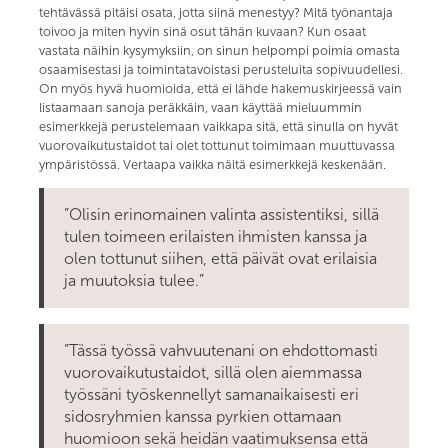
tehtävässä pitäisi osata, jotta siinä menestyy? Mitä työnantaja
toivoo ja miten hyvin sinä osut tähän kuvaan? Kun osaat
vastata näihin kysymyksiin, on sinun helpompi poimia omasta
osaamisestasi ja toimintatavoistasi perusteluita sopivuudellesi.
On myös hyvä huomioida, että ei lähde hakemuskirjeessä vain
listaamaan sanoja peräkkäin, vaan käyttää mieluummin
esimerkkejä perustelemaan vaikkapa sitä, että sinulla on hyvät
vuorovaikutustaidot tai olet tottunut toimimaan muuttuvassa
ympäristössä. Vertaapa vaikka näitä esimerkkejä keskenään.
”Olisin erinomainen valinta assistentiksi, sillä
tulen toimeen erilaisten ihmisten kanssa ja
olen tottunut siihen, että päivät ovat erilaisia
ja muutoksia tulee.”
”Tässä työssä vahvuutenani on ehdottomasti
vuorovaikutustaidot, sillä olen aiemmassa
työssäni työskennellyt samanaikaisesti eri
sidosryhmien kanssa pyrkien ottamaan
huomioon sekä heidän vaatimuksensa että