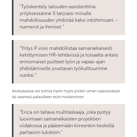
”Työskentely talouden assistenttina
yrityksessänne X tarjoaisi minulle
mahdollisuuden yhdistää kaksi intohimoani –
numerot ja ihmiset.”
”Yritys X voisi mahdollistaa samanaikaisesti
kehittymisen HR-tehtävissä ja toisaalta antaisi
erinomaiset puitteet työn ja vapaa-ajan
yhdistämiselle joustavan työkulttuurinne
vuoksi.”
Aloituksessa voi toimia hyvin myös jonkin oman saavutuksen
tai saamasi palautteen esiin nostaminen.
”Erica on taitava multitaskaaja, joka pystyy
luovimaan samanaikaisten projektien
viidakossa ja pääsemään kiireenkin keskellä
parhaisiin tuloksiin.”