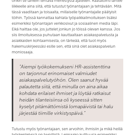
onkin se tärkein tehtävä menestystä ajatellen. Räätälöinti lähtee
liikkeelle aina siitä, että tutustut työnantajaan ja tehtävään. Mitä
tässä vaaditaan ja toisaalta, millaiselle työnantajalle päätyisit
töihin. Työssä kannattaa kahlata työpaikkailmoituksen lisäksi
esimerkiksi työnantajan verkkosivut ja sosiaalinen media läpi.
Eikä haittaa ole, jos juttelet jonkun jo töissä olevan kanssa. Jos
siis ilmoituksessa puhutaan kauttaaltaan asiakaspalvelusta ja
asiakkaiden kohtaamisesta, on tärkeää, että tuot myös
hakemuskirjeessäsi esille sen, että sinä olet asiakaspalvelun
moniosaaja.
”Aiempi työkokemukseni HR-assistenttina
on tarjonnut erinomaiset valmiudet
asiakaspalvelutyöhön. Olen saanut hyvää
palautetta siitä, että minulla on aina aikaa
kohdata erilaiset ihmiset ja löytää ratkaisut
heidän tilanteisiinsa oli kyseessä sitten
kyselyt pitämättömistä lomapäivistä tai halu
järjestää tiimille virkistyspäivä.”
Tutustu myös työnantajaan, sen arvoihin, ihmisiin ja mikä heillä
työskentelyssä on tyypillistä. Leimaako kulttuuria esimerkiksi