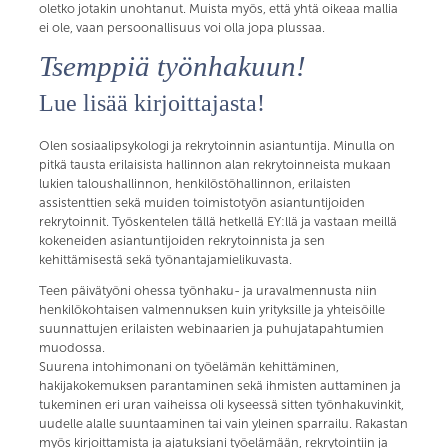
oletko jotakin unohtanut. Muista myös, että yhtä oikeaa mallia
ei ole, vaan persoonallisuus voi olla jopa plussaa.
Tsemppiä työnhakuun!
Lue lisää kirjoittajasta!
Olen sosiaalipsykologi ja rekrytoinnin asiantuntija. Minulla on
pitkä tausta erilaisista hallinnon alan rekrytoinneista mukaan
lukien taloushallinnon, henkilöstöhallinnon, erilaisten
assistenttien sekä muiden toimistotyön asiantuntijoiden
rekrytoinnit. Työskentelen tällä hetkellä EY:llä ja vastaan meillä
kokeneiden asiantuntijoiden rekrytoinnista ja sen
kehittämisestä sekä työnantajamielikuvasta.
Teen päivätyöni ohessa työnhaku- ja uravalmennusta niin
henkilökohtaisen valmennuksen kuin yrityksille ja yhteisöille
suunnattujen erilaisten webinaarien ja puhujatapahtumien
muodossa.
Suurena intohimonani on työelämän kehittäminen,
hakijakokemuksen parantaminen sekä ihmisten auttaminen ja
tukeminen eri uran vaiheissa oli kyseessä sitten työnhakuvinkit,
uudelle alalle suuntaaminen tai vain yleinen sparrailu. Rakastan
myös kirjoittamista ja ajatuksiani työelämään, rekrytointiin ja