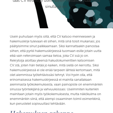
taas CV keskittyy usein siihen millaista osaamista
sinulla jo on.
Usein puhutaan myös siitä, että CV katsoo menneeseen ja
hakemuskirje tulevaan eli siihen, mitä sinä toisit mukanasi, jos
päätyisimme sinut palkkaamaan. Siksi kannattaakin panostaa
siihen, että pyrkii hakemuskirjeessä tuomaan esille jotain uutta
eikä vain referoimaan samaa tietoa, joka CV:ssä jo on.
Rekrytoija aloittaa yleensä hakudokumenttien katsomisen
CV:stä, joten hän tietää jo kaiken, mitä siellä on kerrottu. Siksi
hakemuskirjeessä ei ole enää tarpeen lähteä kertomaan, mitä
olet aiemmissa työtehtävissäsi tehnyt. Voi hyvin olla, että
erinomaisessa hakemuskirjeessä ei mainita sanallakaan
aiemmasta työkokemuksesta, vaan painopiste on enemmänkin
sinussa työntekijänä ja vahvuuksissasi. Useimmiten kuitenkin
mainitaan jotain myös työkokemuksesta, mutta näkökulma on
enemmänkin siinä, että aiempi osaaminen toimii esimerkkinä,
kun perustelet sopivuuttasi tehtävään.