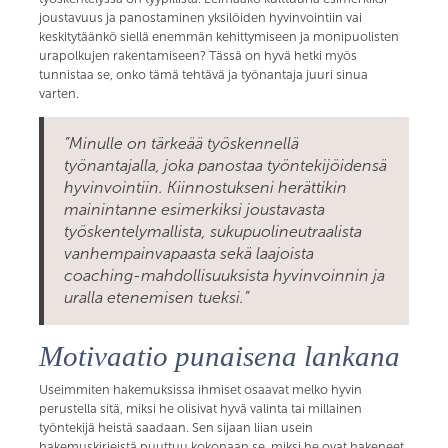
joustavuus ja panostaminen yksilöiden hyvinvointiin vai
keskitytäänkö siellä enemmän kehittymiseen ja monipuolisten
urapolkujen rakentamiseen? Tässä on hyvä hetki myös
tunnistaa se, onko tämä tehtävä ja työnantaja juuri sinua
varten.
”Minulle on tärkeää työskennellä
työnantajalla, joka panostaa työntekijöidensä
hyvinvointiin. Kiinnostukseni herättikin
mainintanne esimerkiksi joustavasta
työskentelymallista, sukupuolineutraalista
vanhempainvapaasta sekä laajoista
coaching-mahdollisuuksista hyvinvoinnin ja
uralla etenemisen tueksi.”
Motivaatio punaisena lankana
Useimmiten hakemuksissa ihmiset osaavat melko hyvin
perustella sitä, miksi he olisivat hyvä valinta tai millainen
työntekijä heistä saadaan. Sen sijaan liian usein
hakemuskirjeistä puuttuu kokonaan se, miksi he ovat hakeneet