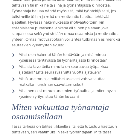
tehtävään tai mikä heitä siinä ja työnantajassa kiinnostaa.
Työnantaja haluaa nähdä myös sitä, mitä työntekijä saisi, jos
tulisi heille töihin ja mikä on motivaatio haettua tehtävää
ajatellen. Hyvässä hakemuksessa motivaatio toimiikin
eräänlaisena punaisena lankana eli siihen palataan joka
kappaleessa sekä yhdistetään omaa osaamista ja motivaatiota
yhteen. Omaa motivaatiotaan voi lähteä tutkimaan esimerkiksi
seuraavien kysymysten avulla:
Miksi olen hakenut tähän tehtävään ja mikä minua
kyseisessä tehtävässä tai työnantajassa kiinnostaa?
Millaisia tavoitteita minulla on seuraavaa työpaikkaa
ajatellen? Entä seuraavaa viittä vuotta ajatellen?
Mistä unelmoin ja millaiset askeleet voisivat auttaa
matkallani unelman saavuttamiseksi?
Millainen olisi minun unelmieni työpaikka ja miten hyvin
kyseinen yritys istuu tähän kuvaan?
Miten vakuuttaa työnantaja
osaamisellaan
Tässä tärkeää on lähteä liikkeelle siitä, että tutustuu haettuun
tehtävään, sen vaatimuksiin sekä työnantajaan. Mitä tässä