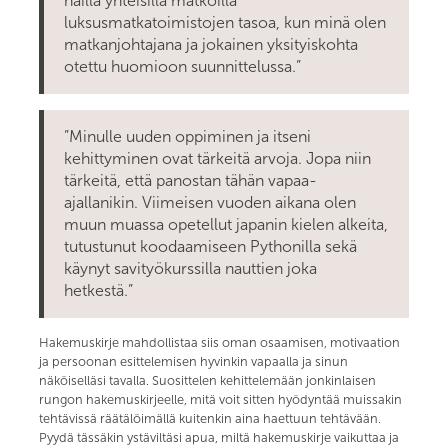
näillä yhteisillä matkoilla
luksusmatkatoimistojen tasoa, kun minä olen
matkanjohtajana ja jokainen yksityiskohta
otettu huomioon suunnittelussa.”
”Minulle uuden oppiminen ja itseni
kehittyminen ovat tärkeitä arvoja. Jopa niin
tärkeitä, että panostan tähän vapaa-
ajallanikin. Viimeisen vuoden aikana olen
muun muassa opetellut japanin kielen alkeita,
tutustunut koodaamiseen Pythonilla sekä
käynyt savityökurssilla nauttien joka
hetkestä.”
Hakemuskirje mahdollistaa siis oman osaamisen, motivaation
ja persoonan esittelemisen hyvinkin vapaalla ja sinun
näköiselläsi tavalla. Suosittelen kehittelemään jonkinlaisen
rungon hakemuskirjeelle, mitä voit sitten hyödyntää muissakin
tehtävissä räätälöimällä kuitenkin aina haettuun tehtävään.
Pyydä tässäkin ystäviltäsi apua, miltä hakemuskirje vaikuttaa ja