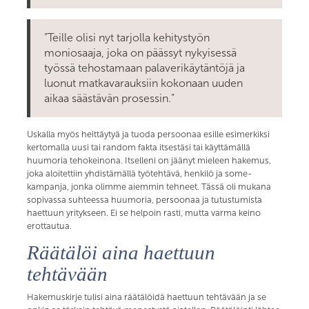
”Teille olisi nyt tarjolla kehitystyön
moniosaaja, joka on päässyt nykyisessä
työssä tehostamaan palaverikäytäntöjä ja
luonut matkavarauksiin kokonaan uuden
aikaa säästävän prosessin.”
Uskalla myös heittäytyä ja tuoda persoonaa esille esimerkiksi
kertomalla uusi tai random fakta itsestäsi tai käyttämällä
huumoria tehokeinona. Itselleni on jäänyt mieleen hakemus,
joka aloitettiin yhdistämällä työtehtävä, henkilö ja some-
kampanja, jonka olimme aiemmin tehneet. Tässä oli mukana
sopivassa suhteessa huumoria, persoonaa ja tutustumista
haettuun yritykseen. Ei se helpoin rasti, mutta varma keino
erottautua.
Räätälöi aina haettuun
tehtävään
Hakemuskirje tulisi aina räätälöidä haettuun tehtävään ja se