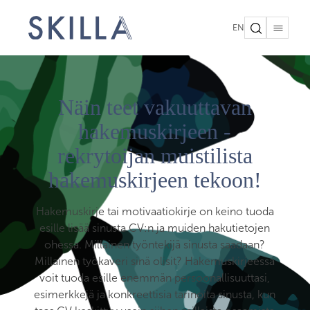
EN
Näin teet vakuuttavan
hakemuskirjeen -
rekrytoijan muistilista
hakemuskirjeen tekoon!
Hakemuskirje tai motivaatiokirje on keino tuoda
esille lisää sinusta CV:n ja muiden hakutietojen
ohessa. Millainen työntekijä sinusta saadaan?
Millainen työkaveri sinä olisit? Hakemuskirjeessä
voit tuoda esille enemmän persoonallisuuttasi,
esimerkkejä ja konkreettisia tarinoita sinusta, kun