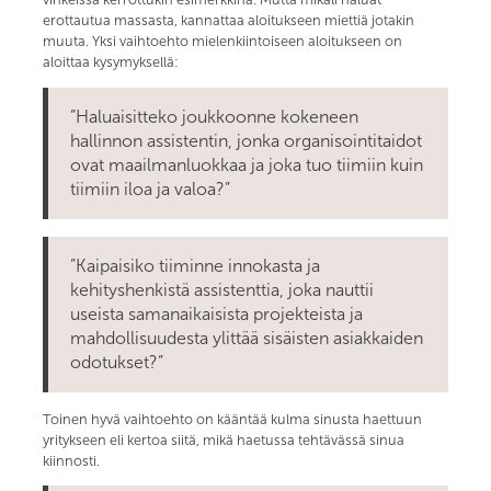
erottautua massasta, kannattaa aloitukseen miettiä jotakin
muuta. Yksi vaihtoehto mielenkiintoiseen aloitukseen on
aloittaa kysymyksellä:
”Haluaisitteko joukkoonne kokeneen
hallinnon assistentin, jonka organisointitaidot
ovat maailmanluokkaa ja joka tuo tiimiin kuin
tiimiin iloa ja valoa?”
”Kaipaisiko tiiminne innokasta ja
kehityshenkistä assistenttia, joka nauttii
useista samanaikaisista projekteista ja
mahdollisuudesta ylittää sisäisten asiakkaiden
odotukset?”
Toinen hyvä vaihtoehto on kääntää kulma sinusta haettuun
yritykseen eli kertoa siitä, mikä haetussa tehtävässä sinua
kiinnosti.