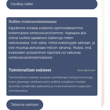
Hyväksy kaikki
Ajankohtaista
Yritysyhteistyö
Mikä on Skilla ry
Hallitse evästesuostumustastasi
Yhteystiedot
Käytämme erilaisia evästeitä optimoidaksemme
kokemuksesi verkkosivustollamme. Napsauta alla
Liity jäseneksi
olevia luokkia saadaksesi lisätietoja niiden
tarkoituksista. Voit valita, mitkä evästetyypit sallitaan, ja
voit muuttaa asetuksiasi milloin tahansa. Muista, että
Henkilötietojen käsittely
evästeiden poistaminen käytöstä voi vaikuttaa
verkkosivustokokemukseesi.
Tietosuojaseloste
Yhteystiedot
Toiminnalliset evästeet
Aina aktiiviset
Toiminnalliset evästeet auttavat suorittamaan tiettyjä toimintoja,
Snellmaninkatu 19—21 F 13 00170 Helsingfors
kuten jakamaan verkkosivuston sisältöä sosiaalisen median
alustoilla, keräämään palautetta ja muita kolmannen osapuolen
040 571 1038
ominaisuuksia.
toimisto@skillary.fi
Analytiikka
Tallenna valintani