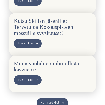
Lue artikkeli
Kutsu Skillan jäsenille:
Tervetuloa Kokouspisteen
messuille syyskuussa!
Lue artikkeli
Miten vauhditan inhimillistä
kasvuani?
Lue artikkeli
Kaikki artikkelit