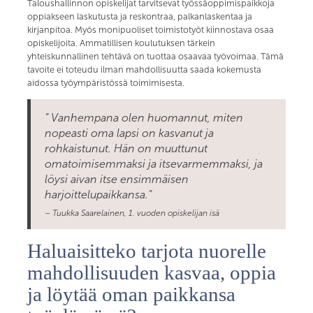
Taloushallinnon opiskelijat tarvitsevat työssäoppimispaikkoja
oppiakseen laskutusta ja reskontraa, palkanlaskentaa ja
kirjanpitoa. Myös monipuoliset toimistotyöt kiinnostava osaa
opiskelijoita. Ammatillisen koulutuksen tärkein
yhteiskunnallinen tehtävä on tuottaa osaavaa työvoimaa. Tämä
tavoite ei toteudu ilman mahdollisuutta saada kokemusta
aidossa työympäristössä toimimisesta.
” Vanhempana olen huomannut, miten
nopeasti oma lapsi on kasvanut ja
rohkaistunut. Hän on muuttunut
omatoimisemmaksi ja itsevarmemmaksi, ja
löysi aivan itse ensimmäisen
harjoittelupaikkansa.”
– Tuukka Saarelainen, 1. vuoden opiskelijan isä
Haluaisitteko tarjota nuorelle
mahdollisuuden kasvaa, oppia
ja löytää oman paikkansa