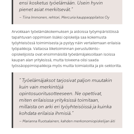
ensi kosketus työelämään. Usein hyvin
pienet asiat merkitsevät.”
– Tiina Immonen, rehtori, Mercuria kauppaoppilaitos Oy
Arvokkaan työelämäkokemuksen ja aidoissa työympäristöissä
tapahtuvan oppimisen lisäksi opiskelija saa kokemusta
työyhteisössä toimimisesta ja pystyy näin vertailemaan erilaisia
työpaikkoja. Valtaosa liiketoiminnan perustutkinto-
opiskelijoista ovat ensimmäisillä työelämäjaksoillaan isoissa
kaupan alan yrityksissä, mutta toiveena olisi saada
työssäoppimispaikkoja myös muilta toimialoilta ja pk-sektorilta.
” Työelämäjaksot tarjosivat paljon muutakin
kuin vain merkintöjä
opintosuoritusotteeseen. Ne opettivat,
miten erilaisissa yrityksissä toimitaan,
millaista on arki eri työyhteisöissä ja kuinka
kohdata erilaisia ihmisiä.”
– Marianna Ruotsalainen, kahden merkonomiopiskelijan äiti