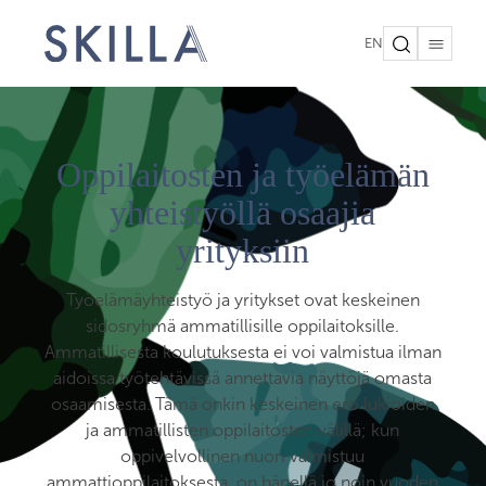
EN
Oppilaitosten ja työelämän
yhteistyöllä osaajia
yrityksiin
Työelämäyhteistyö ja yritykset ovat keskeinen
sidosryhmä ammatillisille oppilaitoksille.
Ammatillisesta koulutuksesta ei voi valmistua ilman
aidoissa työtehtävissä annettavia näyttöjä omasta
osaamisesta. Tämä onkin keskeinen ero lukioiden
ja ammatillisten oppilaitosten välillä; kun
oppivelvollinen nuori valmistuu
ammattioppilaitoksesta, on hänellä jo noin vuoden