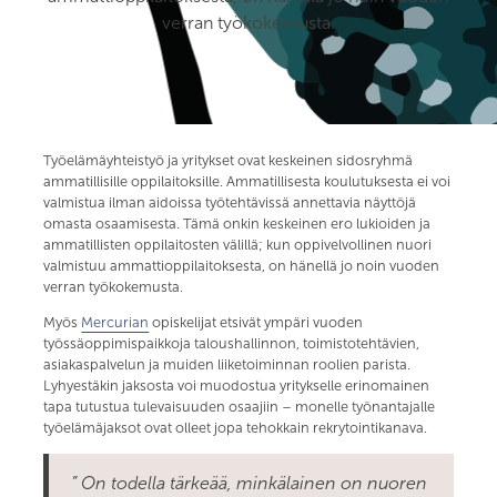
verran työkokemusta.
Työelämäyhteistyö ja yritykset ovat keskeinen sidosryhmä
ammatillisille oppilaitoksille. Ammatillisesta koulutuksesta ei voi
valmistua ilman aidoissa työtehtävissä annettavia näyttöjä
omasta osaamisesta. Tämä onkin keskeinen ero lukioiden ja
ammatillisten oppilaitosten välillä; kun oppivelvollinen nuori
valmistuu ammattioppilaitoksesta, on hänellä jo noin vuoden
verran työkokemusta.
Myös
Mercurian
opiskelijat etsivät ympäri vuoden
työssäoppimispaikkoja taloushallinnon, toimistotehtävien,
asiakaspalvelun ja muiden liiketoiminnan roolien parista.
Lyhyestäkin jaksosta voi muodostua yritykselle erinomainen
tapa tutustua tulevaisuuden osaajiin – monelle työnantajalle
työelämäjaksot ovat olleet jopa tehokkain rekrytointikanava.
” On todella tärkeää, minkälainen on nuoren