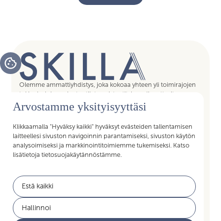
Olemme ammattiyhdistys, joka kokoaa yhteen yli toimirajojen
tukipalvelujen asiantuntijat, assistentit, koordinaattorit,
Arvostamme yksityisyyttäsi
esihenkilöt ja päälliköt – kaikki sujuvan arjen mahdollistajat.
Liittymällä Skillan jäseneksi saat Akavan Erityisalojen liiton
palvelut käyttöösi. Liity Skillaan, liity liittoon!
Klikkaamalla "Hyväksy kaikki" hyväksyt evästeiden tallentamisen
laitteellesi sivuston navigoinnin parantamiseksi, sivuston käytön
analysoimiseksi ja markkinointitoimiemme tukemiseksi. Katso
lisätietoja tietosuojakäytännöstämme.
Pikalinkit
Estä kaikki
Jäsenyys
Akavan Erityisalat
Hallinnoi
Työelämän palvelut
Akava