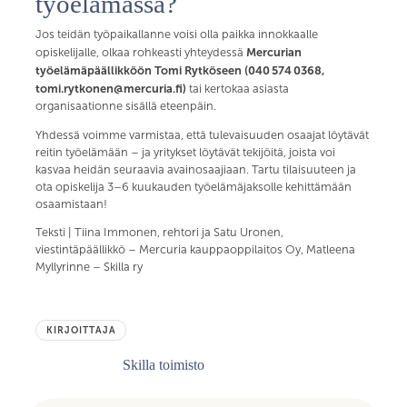
työelämässä?
Jos teidän työpaikallanne voisi olla paikka innokkaalle
Mercurian
opiskelijalle, olkaa rohkeasti yhteydessä
työelämäpäällikköön Tomi Rytköseen (040 574 0368,
tomi.rytkonen@mercuria.fi)
tai kertokaa asiasta
organisaationne sisällä eteenpäin.
Yhdessä voimme varmistaa, että tulevaisuuden osaajat löytävät
reitin työelämään – ja yritykset löytävät tekijöitä, joista voi
kasvaa heidän seuraavia avainosaajiaan. Tartu tilaisuuteen ja
ota opiskelija 3–6 kuukauden työelämäjaksolle kehittämään
osaamistaan!
Teksti | Tiina Immonen, rehtori ja Satu Uronen,
viestintäpäällikkö – Mercuria kauppaoppilaitos Oy, Matleena
Myllyrinne – Skilla ry
KIRJOITTAJA
Skilla toimisto