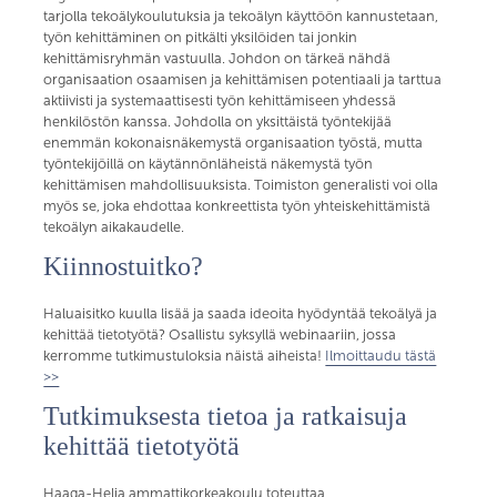
tarjolla tekoälykoulutuksia ja tekoälyn käyttöön kannustetaan,
työn kehittäminen on pitkälti yksilöiden tai jonkin
kehittämisryhmän vastuulla. Johdon on tärkeä nähdä
organisaation osaamisen ja kehittämisen potentiaali ja tarttua
aktiivisti ja systemaattisesti työn kehittämiseen yhdessä
henkilöstön kanssa. Johdolla on yksittäistä työntekijää
enemmän kokonaisnäkemystä organisaation työstä, mutta
työntekijöillä on käytännönläheistä näkemystä työn
kehittämisen mahdollisuuksista. Toimiston generalisti voi olla
myös se, joka ehdottaa konkreettista työn yhteiskehittämistä
tekoälyn aikakaudelle.
Kiinnostuitko?
Haluaisitko kuulla lisää ja saada ideoita hyödyntää tekoälyä ja
kehittää tietotyötä? Osallistu syksyllä webinaariin, jossa
kerromme tutkimustuloksia näistä aiheista!
Ilmoittaudu tästä
>>
Tutkimuksesta tietoa ja ratkaisuja
kehittää tietotyötä
Haaga-Helia ammattikorkeakoulu toteuttaa