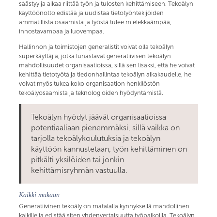
säästyy ja aikaa riittää työn ja tulosten kehittämiseen. Tekoälyn
käyttöönotto edistää ja uudistaa tietotyöntekijöiden
ammatillista osaamista ja työstä tulee mielekkäämpää,
innostavampaa ja luovempaa.
Hallinnon ja toimistojen generalistit voivat olla tekoälyn
superkäyttäjiä, jotka lunastavat generatiivisen tekoälyn
mahdollisuudet organisaatioissa, sillä sen lisäksi, että he voivat
kehittää tietotyötä ja tiedonhallintaa tekoälyn aikakaudelle, he
voivat myös tukea koko organisaation henkilöstön
tekoälyosaamista ja teknologioiden hyödyntämistä.
Tekoälyn hyödyt jäävät organisaatioissa
potentiaaliaan pienemmäksi, sillä vaikka on
tarjolla tekoälykoulutuksia ja tekoälyn
käyttöön kannustetaan, työn kehittäminen on
pitkälti yksilöiden tai jonkin
kehittämisryhmän vastuulla.
Kaikki mukaan
Generatiivinen tekoäly on matalalla kynnyksellä mahdollinen
kaikille ja edistää siten yhdenvertaisuutta työpaikoilla. Tekoälyn