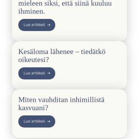
mieleen siksi, että siinä kuuluu
ihminen.
Lue artikkeli
Kesäloma lähenee – tiedätkö
oikeutesi?
Lue artikkeli
Miten vauhditan inhimillistä
kasvuani?
Lue artikkeli