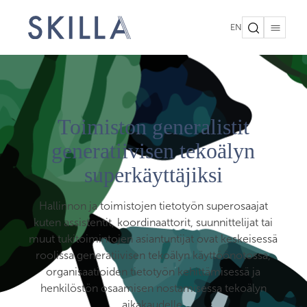
EN
Toimiston generalistit
generatiivisen tekoälyn
superkäyttäjiksi
Hallinnon ja toimistojen tietotyön superosaajat
kuten assistentit, koordinaattorit, suunnittelijat tai
muut tukitoimintojen asiantuntijat ovat keskeisessä
roolissa generatiivisen tekoälyn käyttöönotossa,
organisaatioiden tietotyön kehittämisessä ja
henkilöstön osaamisen nostamisessa tekoälyn
aikakaudelle.