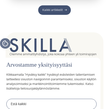
Kaikki artikkelit
Olemme ammattiyhdistys, joka kokoaa yhteen yli toimirajojen
tukipalvelujen asiantuntijat, assistentit, koordinaattorit,
Arvostamme yksityisyyttäsi
esihenkilöt ja päälliköt – kaikki sujuvan arjen mahdollistajat.
Liittymällä Skillan jäseneksi saat Akavan Erityisalojen liiton
palvelut käyttöösi. Liity Skillaan, liity liittoon!
Klikkaamalla "Hyväksy kaikki" hyväksyt evästeiden tallentamisen
laitteellesi sivuston navigoinnin parantamiseksi, sivuston käytön
analysoimiseksi ja markkinointitoimiemme tukemiseksi. Katso
lisätietoja tietosuojakäytännöstämme.
Pikalinkit
Estä kaikki
Jäsenyys
Akavan Erityisalat