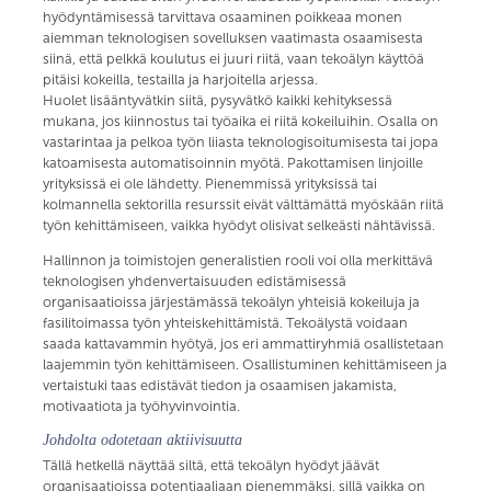
hyödyntämisessä tarvittava osaaminen poikkeaa monen
aiemman teknologisen sovelluksen vaatimasta osaamisesta
siinä, että pelkkä koulutus ei juuri riitä, vaan tekoälyn käyttöä
pitäisi kokeilla, testailla ja harjoitella arjessa.
Huolet lisääntyvätkin siitä, pysyvätkö kaikki kehityksessä
mukana, jos kiinnostus tai työaika ei riitä kokeiluihin. Osalla on
vastarintaa ja pelkoa työn liiasta teknologisoitumisesta tai jopa
katoamisesta automatisoinnin myötä. Pakottamisen linjoille
yrityksissä ei ole lähdetty. Pienemmissä yrityksissä tai
kolmannella sektorilla resurssit eivät välttämättä myöskään riitä
työn kehittämiseen, vaikka hyödyt olisivat selkeästi nähtävissä.
Hallinnon ja toimistojen generalistien rooli voi olla merkittävä
teknologisen yhdenvertaisuuden edistämisessä
organisaatioissa järjestämässä tekoälyn yhteisiä kokeiluja ja
fasilitoimassa työn yhteiskehittämistä. Tekoälystä voidaan
saada kattavammin hyötyä, jos eri ammattiryhmiä osallistetaan
laajemmin työn kehittämiseen. Osallistuminen kehittämiseen ja
vertaistuki taas edistävät tiedon ja osaamisen jakamista,
motivaatiota ja työhyvinvointia.
Johdolta odotetaan aktiivisuutta
Tällä hetkellä näyttää siltä, että tekoälyn hyödyt jäävät
organisaatioissa potentiaaliaan pienemmäksi, sillä vaikka on