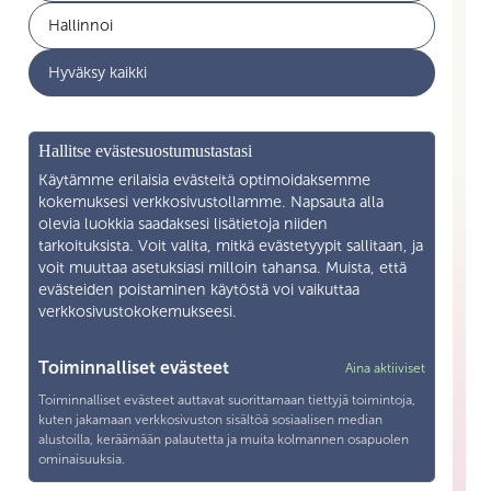
Hallinnoi
Työelämän palvelut
Akava
Hyväksy kaikki
Ajankohtaista
Yritysyhteistyö
Mikä on Skilla ry
Hallitse evästesuostumustastasi
Yhteystiedot
Käytämme erilaisia evästeitä optimoidaksemme
kokemuksesi verkkosivustollamme. Napsauta alla
Liity jäseneksi
olevia luokkia saadaksesi lisätietoja niiden
tarkoituksista. Voit valita, mitkä evästetyypit sallitaan, ja
voit muuttaa asetuksiasi milloin tahansa. Muista, että
Henkilötietojen käsittely
evästeiden poistaminen käytöstä voi vaikuttaa
verkkosivustokokemukseesi.
Tietosuojaseloste
Yhteystiedot
Toiminnalliset evästeet
Aina aktiiviset
Toiminnalliset evästeet auttavat suorittamaan tiettyjä toimintoja,
Snellmaninkatu 19—21 F 13 00170 Helsingfors
kuten jakamaan verkkosivuston sisältöä sosiaalisen median
alustoilla, keräämään palautetta ja muita kolmannen osapuolen
040 571 1038
ominaisuuksia.