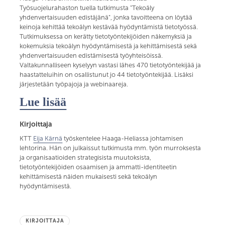
Työsuojelurahaston tuella tutkimusta "Tekoäly
yhdenvertaisuuden edistäjänä", jonka tavoitteena on löytää
keinoja kehittää tekoälyn kestävää hyödyntämistä tietotyössä.
Tutkimuksessa on kerätty tietotyöntekijöiden näkemyksiä ja
kokemuksia tekoälyn hyödyntämisestä ja kehittämisestä sekä
yhdenvertaisuuden edistämisestä työyhteisöissä.
Valtakunnalliseen kyselyyn vastasi lähes 470 tietotyöntekijää ja
haastatteluihin on osallistunut jo 44 tietotyöntekijää. Lisäksi
järjestetään työpajoja ja webinaareja.
Lue lisää
Kirjoittaja
KTT
Eija Kärnä
työskentelee Haaga-Heliassa johtamisen
lehtorina. Hän on julkaissut tutkimusta mm. työn murroksesta
ja organisaatioiden strategisista muutoksista,
tietotyöntekijöiden osaamisen ja ammatti-identiteetin
kehittämisestä näiden mukaisesti sekä tekoälyn
hyödyntämisestä.
KIRJOITTAJA