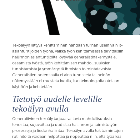
Tekoälyyn liittyvä kehittäminen nähdään turhan usein vain it-
asiantuntijoiden työnä, vaikka työn kehittämisessä tarvittaisiin
hallinnon asiantuntijoilta löytyvää generalistinäkemystä eli
osaamista työstä, työn kehittämisen mahdollisuuksien
tunnistamista ja ymmärrystä ihmisten toimintatavoista.
Generalistien potentiaalia ei aina tunnisteta tai heidän
näkemyksiään ei muisteta kuulla, kun teknologioita otetaan
käyttöön ja kehitetään.
Tietotyö uudelle levelille
tekoälyn avulla
Generatiivinen tekoäly tarjoaa valtavia mahdollisuuksia
tehostaa, sujuvoittaa ja uudistaa hallinnon ja toimistotyön
prosesseja ja tiedonhallintaa. Tekoälyn avulla tukitoimintojen
rutiinitöitä voidaan helpottaa ja nopeuttaa niin, että työaikaa