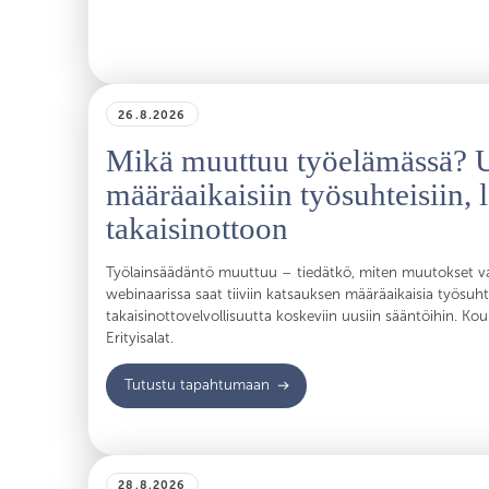
26.8.2026
Mikä muuttuu työelämässä? U
määräaikaisiin työsuhteisiin, 
takaisinottoon
Työlainsäädäntö muuttuu – tiedätkö, miten muutokset va
webinaarissa saat tiiviin katsauksen määräaikaisia työsuht
takaisinottovelvollisuutta koskeviin uusiin sääntöihin. Ko
Erityisalat.
Tutustu tapahtumaan
28.8.2026