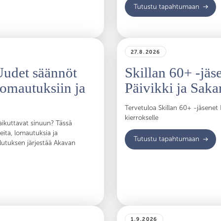
Tutustu tapahtumaan
27.8.2026
udet säännöt
Skillan 60+ -jäs
lomautuksiin ja
Päivikki ja Saka
Tervetuloa Skillan 60+ -jäsenet 
kierrokselle
ikuttavat sinuun? Tässä
eita, lomautuksia ja
Tutustu tapahtumaan
ulutuksen järjestää Akavan
1.9.2026