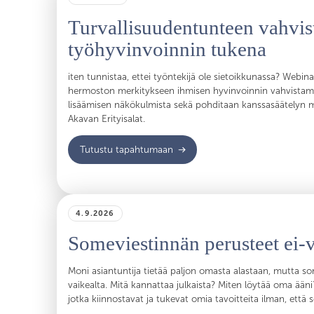
Turvallisuudentunteen vahvi
työhyvinvoinnin tukena
iten tunnistaa, ettei työntekijä ole sietoikkunassa? Webi
hermoston merkitykseen ihmisen hyvinvoinnin vahvistami
lisäämisen näkökulmista sekä pohditaan kanssasäätelyn me
Akavan Erityisalat.
Tutustu tapahtumaan
4.9.2026
Someviestinnän perusteet ei-vi
Moni asiantuntija tietää paljon omasta alastaan, mutta s
vaikealta. Mitä kannattaa julkaista? Miten löytää oma ääni
jotka kiinnostavat ja tukevat omia tavoitteita ilman, ett