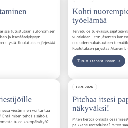
staminen
Kohti nuorempie
työelämää
naarissa tutustutaan autonomisen
Tervetuloa tulevaisuusajattelem
sen ja itsesäätelykyvyn
vuotiaiden liiton jäsenten kans
rkitystä. Koulutuksen järjestää
oikeudenmukaisuuteen tematiikk
Koulutuksen järjestää Akavan Eri
Tutustu tapahtumaan
10.9.2026
estijöille
Pitchaa itsesi pa
näkyväksi!
omessa viestiminen voi tuntua
? Entä miten tehdä sisältöjä,
Miten kertoa omasta osaamisesta
ä somesta tulee kokopäivätyö?
palkkaneuvotteluissa? Miten saa