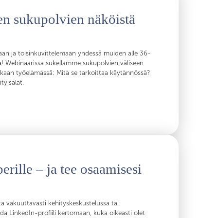
n sukupolvien näköistä
aan ja toisinkuvittelemaan yhdessä muiden alle 36-
sa! Webinaarissa sukellamme sukupolvien väliseen
aan työelämässä: Mitä se tarkoittaa käytännössä?
tyisalat.
perille – ja tee osaamisesi
 vakuuttavasti kehityskeskustelussa tai
da LinkedIn-profiili kertomaan, kuka oikeasti olet