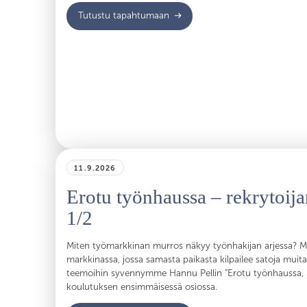
Tutustu tapahtumaan
11.9.2026
Erotu työnhaussa – rekrytoija
1/2
Miten työmarkkinan murros näkyy työnhakijan arjessa? M
markkinassa, jossa samasta paikasta kilpailee satoja muit
teemoihin syvennymme Hannu Pellin ”Erotu työnhaussa, re
koulutuksen ensimmäisessä osiossa.