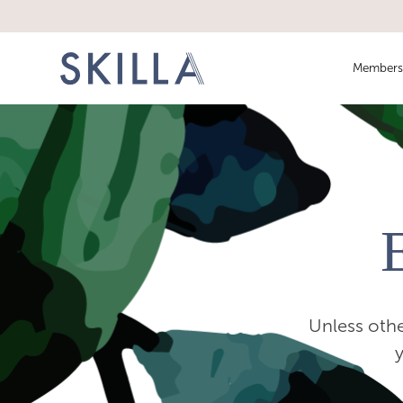
Members
Unless othe