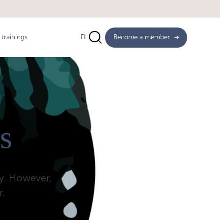
trainings
FI
Become a member
s
ly. However,
.