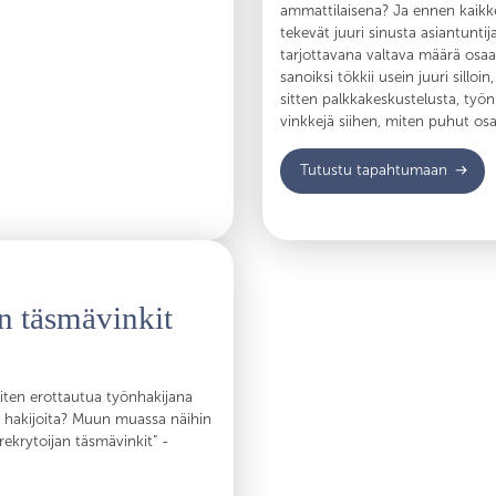
ammattilaisena? Ja ennen kaikke
tekevät juuri sinusta asiantunti
tarjottavana valtava määrä osaam
sanoiksi tökkii usein juuri silloi
sitten palkkakeskustelusta, työn
vinkkejä siihen, miten puhut os
Tutustu tapahtumaan
n täsmävinkit
iten erottautua työnhakijana
a hakijoita? Muun muassa näihin
krytoijan täsmävinkit” -