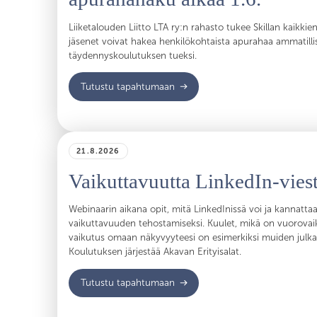
Liiketalouden Liitto LTA ry:n rahasto tukee Skillan kaikkien
jäsenet voivat hakea henkilökohtaista apurahaa ammatillis
täydennyskoulutuksen tueksi.
Tutustu tapahtumaan
21.8.2026
Vaikuttavuutta LinkedIn-viest
Webinaarin aikana opit, mitä LinkedInissä voi ja kannatta
vaikuttavuuden tehostamiseksi. Kuulet, mikä on vuorovai
vaikutus omaan näkyvyyteesi on esimerkiksi muiden julkais
Koulutuksen järjestää Akavan Erityisalat.
Tutustu tapahtumaan