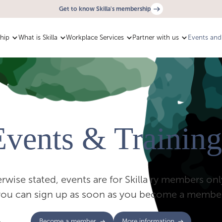
Get to know Skilla's membership
hip
What is Skilla
Workplace Services
Partner with us
Events and 
Events & Training
rwise stated, events are for Skilla ry members on
you can sign up as soon as you become a member
Become a member
More information