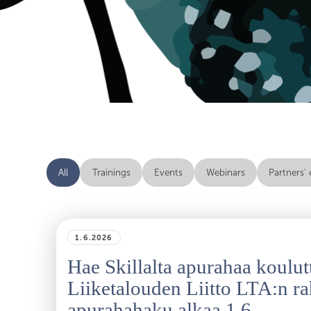
All
Trainings
Events
Webinars
Partners'
1.6.2026
Hae Skillalta apurahaa koulu
Liiketalouden Liitto LTA:n r
apurahahaku alkaa 1.6.