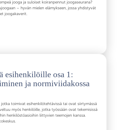
, lempeä jooga ja suloiset koiranpennut joogaseurana?
ujoogaan – hyvän mielen elämykseen, jossa yhdistyvät
et joogakaverit.
 esihenkilöille osa 1:
iminen ja normiviidakossa
 jotka toimivat esihenkilötehtävissä tai ovat siirtymässä
eltuu myös henkilöille, jotka työssään ovat tekemisissä
ihin henkilöstöasioihin liittyvien teemojen kanssa.
tokeskus.