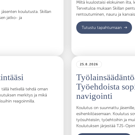
Miltä kuulostaisi elokuinen ilta
Tervetuloa mukaan Skillan pent
 jäsenten koulutusta. Skillan
rentoutuminen, nauru ja karvais
en jatko- ja
Tutustu tapahtumaan
25.8.2026
intääsi
Työlainsäädäntöä
Työehdoista sop
a tällä hetkellä tehdä oman
navigointi
kutuksen merkitys ja mikä
uihin reagoinnilla.
Koulutus on suunnattu jäsenille,
esihenkilöasemaan. Koulutus sov
työsuhteisiin, työehtoihin ja mu
Koulutuksen järjestää TJS-Opin