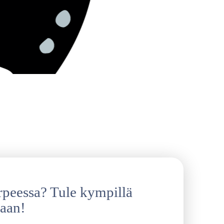
rpeessa? Tule kympillä
aan!