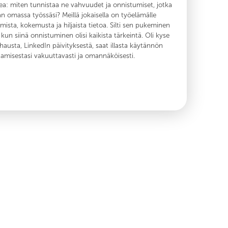
a: miten tunnistaa ne vahvuudet ja onnistumiset, jotka
jan omassa työssäsi? Meillä jokaisella on työelämälle
ista, kokemusta ja hiljaista tietoa. Silti sen pukeminen
n, kun siinä onnistuminen olisi kaikista tärkeintä. Oli kyse
hausta, LinkedIn päivityksestä, saat illasta käytännön
aamisestasi vakuuttavasti ja omannäköisesti.