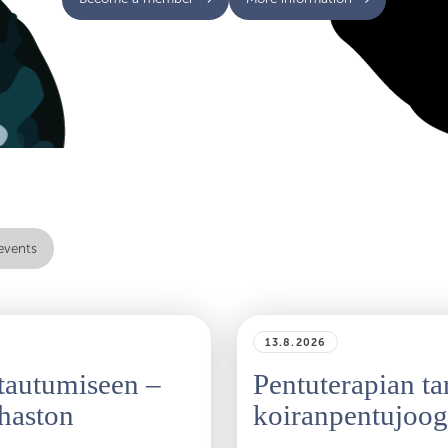
 events
13.8.2026
ttautumiseen –
Pentuterapian ta
ahaston
koiranpentujoog